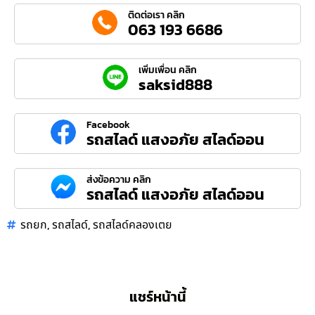
ติดต่อเรา คลิก
063 193 6686
เพิ่มเพื่อน คลิก
saksid888
Facebook
รถสไลด์ แสงอภัย สไลด์ออน
ส่งข้อความ คลิก
รถสไลด์ แสงอภัย สไลด์ออน
,
,
รถยก
รถสไลด์
รถ​สไลด์​คลองเตย
แชร์หน้านี้