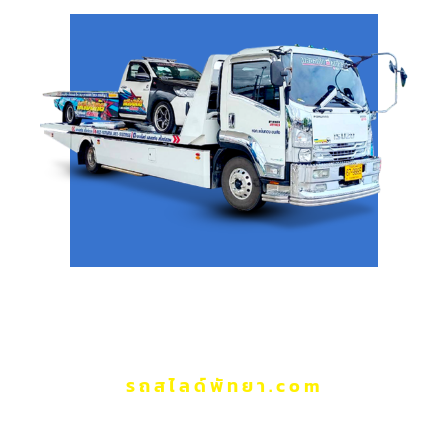
รถสไลด์พัทยา.com
ผลงานของเรา