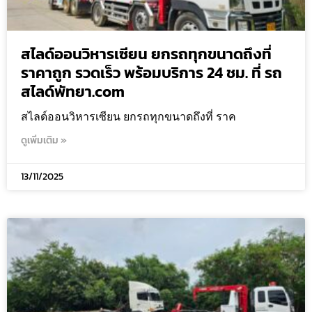
สไลด์ออนวิหารเซียน ยกรถทุกขนาดถึงที่
ราคาถูก รวดเร็ว พร้อมบริการ 24 ชม. ที่ รถ
สไลด์พัทยา.com
สไลด์ออนวิหารเซียน ยกรถทุกขนาดถึงที่ ราค
ดูเพิ่มเติม »
13/11/2025