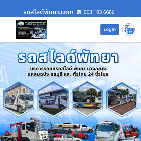
รถสไลด์พัทยา.com
063 193 6686
Login