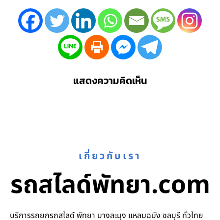
แสดงความคิดเห็น
เกี่ยวกับเรา
รถสไลด์พัทยา.com
บริการรถยกรถสไลด์ พัทยา บางละมุง แหลมฉบัง ชลบุรี ทั่วไทย