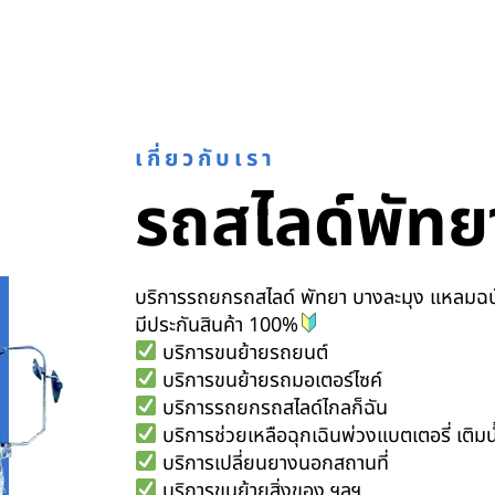
เกี่ยวกับเรา
รถสไลด์พัท
บริการรถยกรถสไลด์ พัทยา บางละมุง แหลมฉบัง
มีประกันสินค้า 100%
บริการขนย้ายรถยนต์
บริการขนย้ายรถมอเตอร์ไซค์
บริการรถยกรถสไลด์ไกลก็ฉัน
บริการช่วยเหลือฉุกเฉินพ่วงแบตเตอรี่ เติมน
บริการเปลี่ยนยางนอกสถานที่
บริการขนย้ายสิ่งของ ฯลฯ