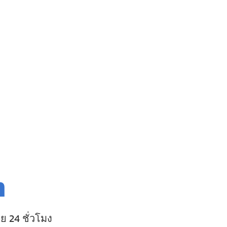
m
ย 24 ชั่วโมง