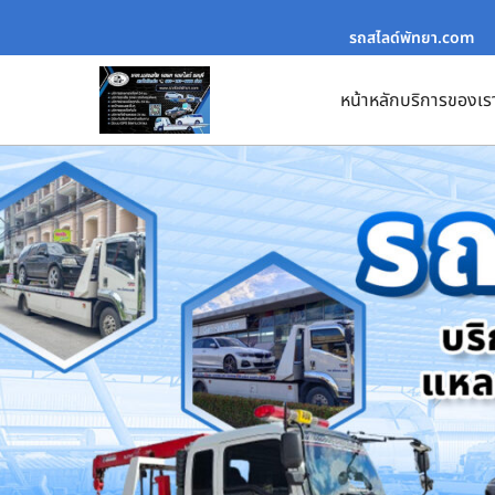
รถสไลด์พัทยา.com
หน้าหลัก
บริการของเร