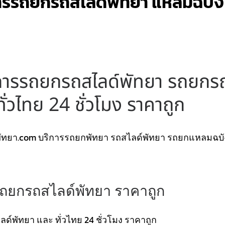
ารรถยกรถสไลด์พัทยา แหลมฉบัง ชล
ิการรถยกรถสไลด์พัทยา รถยกร
ั่วไทย 24 ชั่วโมง ราคาถูก
พัทยา.com บริการรถยกพัทยา รถสไลด์พัทยา รถยกแหลมฉบั
รถยกรถสไลด์พัทยา ราคาถูก
ด์พัทยา และ ทั่วไทย 24 ชั่วโมง ราคาถูก