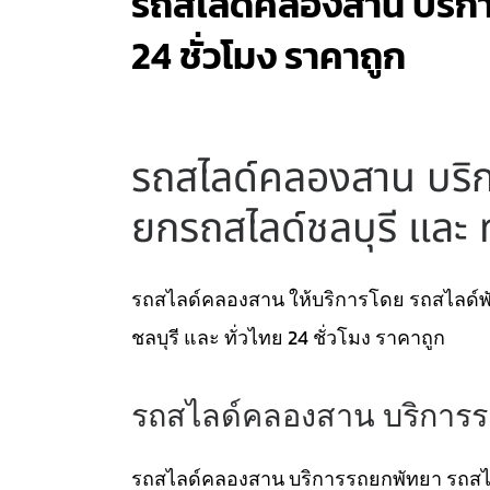
รถ​สไลด์​คลองสาน บริก
24 ชั่วโมง ราคาถูก
รถ​สไลด์​คลองสาน บร
ยกรถสไลด์ชลบุรี และ ท
รถ​สไลด์​คลองสาน ให้บริการโดย รถสไลด์
ชลบุรี และ ทั่วไทย 24 ชั่วโมง ราคาถูก
รถ​สไลด์​คลองสาน บริการ
รถ​สไลด์​คลองสาน บริการรถยกพัทยา รถสไล