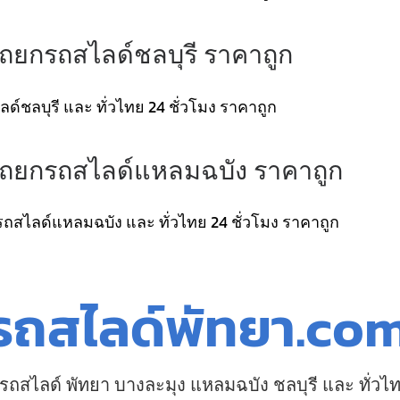
ถยกรถสไลด์ชลบุรี ราคาถูก
์ชลบุรี และ ทั่วไทย 24 ชั่วโมง ราคาถูก
รถยกรถสไลด์แหลมฉบัง ราคาถูก
ถสไลด์แหลมฉบัง และ ทั่วไทย 24 ชั่วโมง ราคาถูก
รถสไลด์พัทยา.co
ถสไลด์ พัทยา บางละมุง แหลมฉบัง ชลบุรี และ ทั่วไท