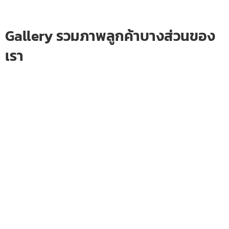
Gallery รวมภาพลูกค้าบางส่วนของ
เรา