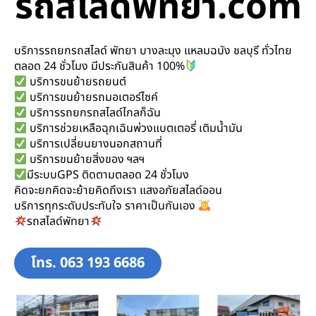
รถสไลด์พัทยา.com
บริการรถยกรถสไลด์ พัทยา บางละมุง แหลมฉบัง ชลบุรี ทั่วไทย
ตลอด 24 ชั่วโมง มีประกันสินค้า 100%
บริการขนย้ายรถยนต์
บริการขนย้ายรถมอเตอร์ไซค์
บริการรถยกรถสไลด์ไกลก็ฉัน
บริการช่วยเหลือฉุกเฉินพ่วงแบตเตอรี่ เติมน้ำมัน
บริการเปลี่ยนยางนอกสถานที่
บริการขนย้ายสิ่งของ ฯลฯ
มีระบบGPS ติดตามตลอด 24 ชั่วโมง
คิดจะยกคิดจะย้ายคิดถึงเรา แสงอภัยสไลด์ออน
บริการทุกระดับประทับใจ ราคาเป็นกันเอง
รถสไลด์พัทยา
โทร. 063 193 6686