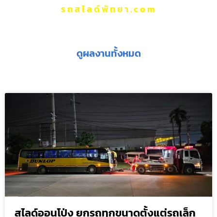
รถสไลด์พัทยา.com
ผลงานของเรา
ดูผลงานทั้งหมด
สไลด์ออนโป่ง ยกรถทุกขนาดตั้งแต่รถเล็ก