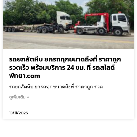
รถยกสัตหีบ ยกรถทุกขนาดถึงที่ ราคาถูก
รวดเร็ว พร้อมบริการ 24 ชม. ที่ รถสไลด์
พัทยา.com
รถยกสัตหีบ ยกรถทุกขนาดถึงที่ ราคาถูก รวด
ดูเพิ่มเติม »
13/11/2025