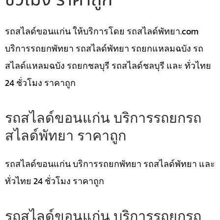
รถ​สไลด์​ขอนแก่น ให้บริการโดย รถสไลด์พัทยา.com
บริการรถยกพัทยา รถสไลด์พัทยา รถยกแหลมฉบัง รถ
สไลด์แหลมฉบัง รถยกชลบุรี รถสไลด์ชลบุรี และ ทั่วไทย
24 ชั่วโมง ราคาถูก
รถ​สไลด์​ขอนแก่น บริการรถยกรถ
สไลด์พัทยา ราคาถูก
รถ​สไลด์​ขอนแก่น บริการรถยกพัทยา รถสไลด์พัทยา และ
ทั่วไทย 24 ชั่วโมง ราคาถูก
รถ​สไลด์​ขอนแก่น บริการรถยกรถ