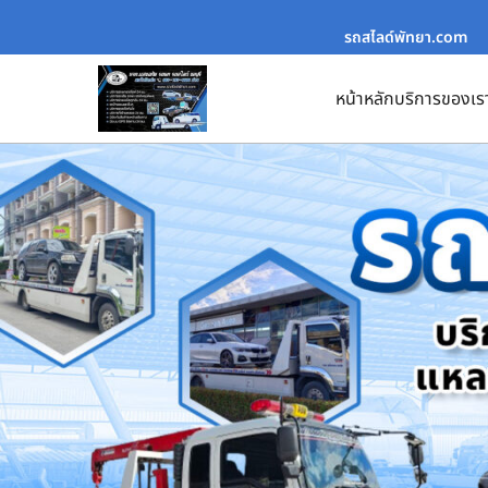
รถสไลด์พัทยา.com
หน้าหลัก
บริการของเร