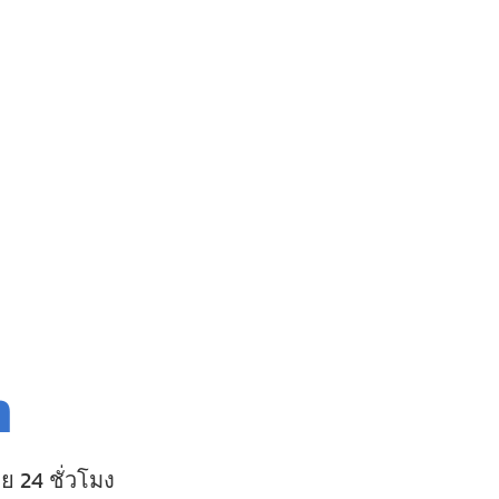
m
ย 24 ชั่วโมง