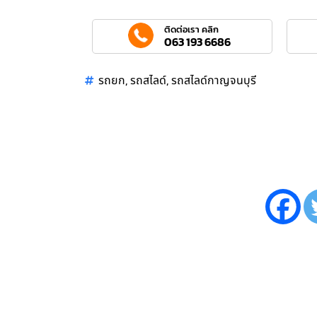
ติดต่อเรา คลิก
063 193 6686
,
,
รถยก
รถสไลด์
รถ​สไลด์​กาญจนบุรี