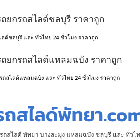
รรถยกรถสไลด์ชลบุรี ราคาถูก
ลด์ชลบุรี และ ทั่วไทย 24 ชั่วโมง ราคาถูก
ารรถยกรถสไลด์แหลมฉบัง ราคาถูก
รถสไลด์แหลมฉบัง และ ทั่วไทย 24 ชั่วโมง ราคาถูก
รถสไลด์พัทยา.co
ถสไลด์ พัทยา บางละมุง แหลมฉบัง ชลบุรี และ ทั่วไท