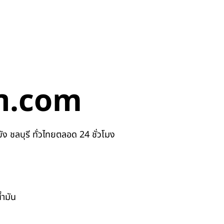
ยา.com
 ชลบุรี ทั่วไทยตลอด 24 ชั่วโมง
้ำมัน