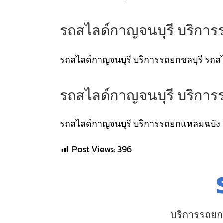
รถ​สไลด์​กาญจนบุรี บริกา
รถ​สไลด์​กาญจนบุรี บริการรถยกชลบุรี รถสไ
รถ​สไลด์​กาญจนบุรี บริก
รถ​สไลด์​กาญจนบุรี บริการรถยกแหลมฉบัง 
Post Views:
396
บริการรถยกร