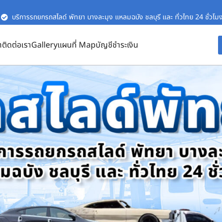
บริการรถยกรถสไลด์ พัทยา บางละมุง แหลมฉบัง ชลบุรี และ ทั่วไทย 24 ชั่วโม
า
ติดต่อเรา
Gallery
แผนที่ Map
บัญชีชำระเงิน