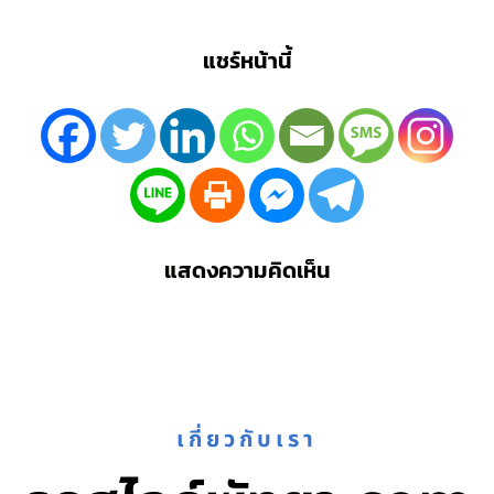
แชร์หน้านี้
แสดงความคิดเห็น
เกี่ยวกับเรา