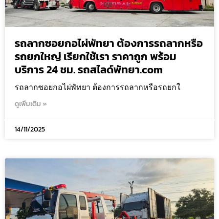
รถลากซอยกอไผ่พัทยา ต้องการรถลากหรือ
รถยกใหญ่ เรียกใช้เรา ราคาถูก พร้อม
บริการ 24 ชม. รถสไลด์พัทยา.com
รถลากซอยกอไผ่พัทยา ต้องการรถลากหรือรถยกใ
ดูเพิ่มเติม »
14/11/2025