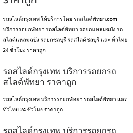
รถ​สไลด์​กรุงเทพ ให้บริการโดย รถสไลด์พัทยา.com
บริการรถยกพัทยา รถสไลด์พัทยา รถยกแหลมฉบัง รถ
สไลด์แหลมฉบัง รถยกชลบุรี รถสไลด์ชลบุรี และ ทั่วไทย
24 ชั่วโมง ราคาถูก
รถ​สไลด์​กรุงเทพ บริการรถยกรถ
สไลด์พัทยา ราคาถูก
รถ​สไลด์​กรุงเทพ บริการรถยกพัทยา รถสไลด์พัทยา และ
ทั่วไทย 24 ชั่วโมง ราคาถูก
รถ​สไลด์​กรุงเทพ บริการรถยกรถ