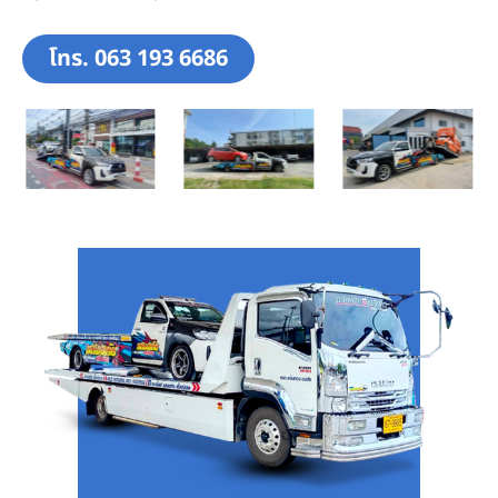
โทร. 063 193 6686