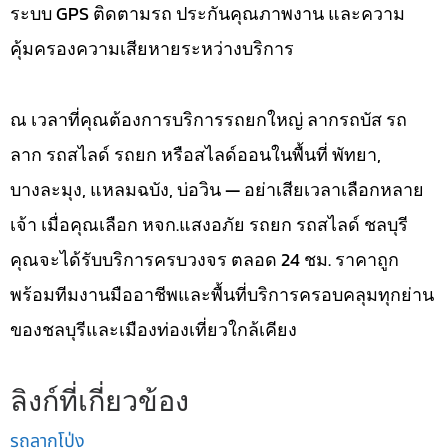
ระบบ GPS ติดตามรถ ประกันคุณภาพงาน และความ
คุ้มครองความเสียหายระหว่างบริการ
ณ เวลาที่คุณต้องการบริการรถยกใหญ่ ลากรถบัส รถ
ลาก รถสไลด์ รถยก หรือสไลด์ออนในพื้นที่ พัทยา,
บางละมุง, แหลมฉบัง, บ่อวิน — อย่าเสียเวลาเลือกหลาย
เจ้า เมื่อคุณเลือก หจก.แสงอภัย รถยก รถสไลด์ ชลบุรี
คุณจะได้รับบริการครบวงจร ตลอด 24 ชม. ราคาถูก
พร้อมทีมงานมืออาชีพและพื้นที่บริการครอบคลุมทุกย่าน
ของชลบุรีและเมืองท่องเที่ยวใกล้เคียง
ลิงก์ที่เกี่ยวข้อง
รถลากโป่ง