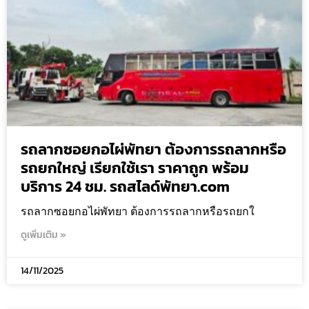
รถลากซอยกอไผ่พัทยา ต้องการรถลากหรือ
รถยกใหญ่ เรียกใช้เรา ราคาถูก พร้อม
บริการ 24 ชม. รถสไลด์พัทยา.com
รถลากซอยกอไผ่พัทยา ต้องการรถลากหรือรถยกใ
ดูเพิ่มเติม »
14/11/2025