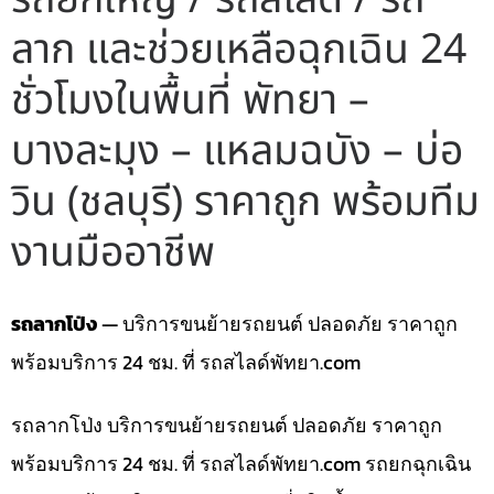
ลาก และช่วยเหลือฉุกเฉิน 24
ชั่วโมงในพื้นที่ พัทยา –
บางละมุง – แหลมฉบัง – บ่อ
วิน (ชลบุรี) ราคาถูก พร้อมทีม
งานมืออาชีพ
รถลากโป่ง
— บริการขนย้ายรถยนต์ ปลอดภัย ราคาถูก
พร้อมบริการ 24 ชม. ที่ รถสไลด์พัทยา.com
รถลากโป่ง บริการขนย้ายรถยนต์ ปลอดภัย ราคาถูก
พร้อมบริการ 24 ชม. ที่ รถสไลด์พัทยา.com รถยกฉุกเฉิน