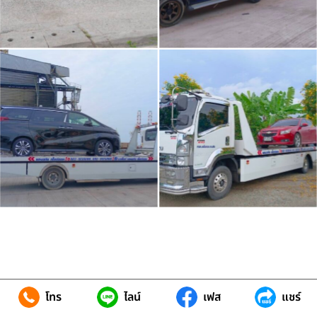
โทร
ไลน์
เฟส
แชร์