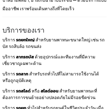
บาลีฮายพัทยา, อ่างเก็บน้ำมาบประชัน — ด้วยบริการแบบ
มืออาชีพ เราพร้อมเดินทางถึงที่โดยเร็ว
บริการของเรา
บริการ
รถยกใหญ่
สำหรับยานพาหนะขนาดใหญ่ เช่น รถ
บัส รถสิบล้อ รถขนส่ง
บริการ
ลากรถบัส
ด้วยอุปกรณ์และทีมงานที่มีความ
เชี่ยวชาญเฉพาะด้าน
บริการ
รถลาก
สำหรับรถทั่วไปที่ไม่สามารถใช้งานได้
หรือถูกอุบัติเหตุ
บริการ
รถสไลด์
หรือ
สไลด์ออน
สำหรับยานพาหนะที่
ต้องการการขนย้ายอย่างปลอดภัยไม่มีรอยขีดข่วน
บริการ
รถยก
ทั่วไปสำหรับรถยนต์ในชีวิตประจำวัน เมื่อ