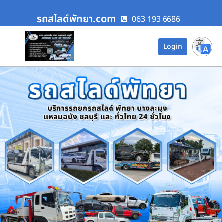
รถสไลด์พัทยา.com
063 193 6686
Login