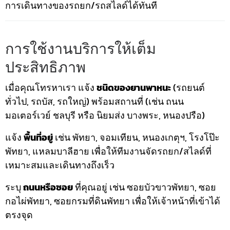
การเดินทางของรถยก/รถสไลด์ได้ทันที
การใช้งานบริการให้เต็ม
ประสิทธิภาพ
เมื่อคุณโทรหาเรา แจ้ง
ชนิดของยานพาหนะ
(รถยนต์
ทั่วไป, รถบัส, รถใหญ่) พร้อมสถานที่ (เช่น ถนน
มอเตอร์เวย์ ชลบุรี หรือ นิยมส่ง บางพระ, หนองปรือ)
แจ้ง
พื้นที่อยู่
เช่น พัทยา, จอมเทียน, หนองเกตุฯ, โรงโป๊ะ
พัทยา, แหลมบาลีฮาย เพื่อให้ทีมงานจัดรถยก/สไลด์ที่
เหมาะสมและเดินทางถึงเร็ว
ระบุ
ถนนหรือซอย
ที่คุณอยู่ เช่น ซอยบัวขาวพัทยา, ซอย
กอไผ่พัทยา, ซอยกรมที่ดินพัทยา เพื่อให้เจ้าหน้าที่เข้าได้
ตรงจุด