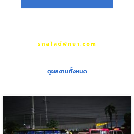
รถสไลด์พัทยา.com
ผลงานของเรา
ดูผลงานทั้งหมด