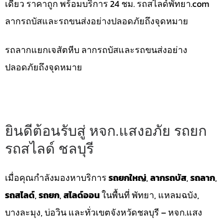
เดียว ราคาถูก พร้อมบริการ 24 ชม. รถสไลด์พัทยา.com
ลากรถบัสและรถขนส่งอย่างปลอดภัยถึงจุดหมาย
รถลากแยกเจสัตหีบ ลากรถบัสและรถขนส่งอย่าง
ปลอดภัยถึงจุดหมาย
ยินดีต้อนรับสู่ หจก.แสงอภัย รถยก
รถสไลด์ ชลบุรี
เมื่อคุณกำลังมองหาบริการ
รถยกใหญ่
,
ลากรถบัส
,
รถลาก
,
รถสไลด์
,
รถยก
,
สไลด์ออน
ในพื้นที่ พัทยา, แหลมฉบัง,
บางละมุง, บ่อวิน และทั่วเขตจังหวัดชลบุรี – หจก.แสง