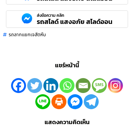
ส่งข้อความ คลิก
รถสไลด์ แสงอภัย สไลด์ออน
รถลากแยกเจสัตหีบ
แชร์หน้านี้
แสดงความคิดเห็น