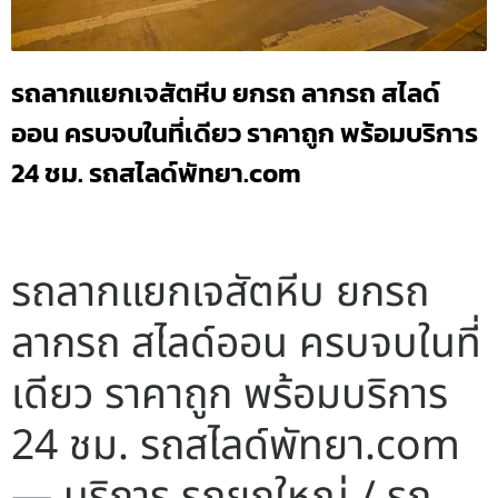
รถลากแยกเจสัตหีบ ยกรถ ลากรถ สไลด์
ออน ครบจบในที่เดียว ราคาถูก พร้อมบริการ
24 ชม. รถสไลด์พัทยา.com
รถลากแยกเจสัตหีบ ยกรถ
ลากรถ สไลด์ออน ครบจบในที่
เดียว ราคาถูก พร้อมบริการ
24 ชม. รถสไลด์พัทยา.com
— บริการ รถยกใหญ่ / รถ