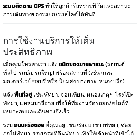
ระบบติดตาม GPS
ทำให้ลูกค้ารับทราบพิกัดและสถานะ
การเดินทางของรถยก/รถสไลด์ได้ทันที
การใช้งานบริการให้เต็ม
ประสิทธิภาพ
เมื่อคุณโทรหาเรา แจ้ง
ชนิดของยานพาหนะ
(รถยนต์
ทั่วไป, รถบัส, รถใหญ่) พร้อมสถานที่ (เช่น ถนน
มอเตอร์เวย์ ชลบุรี หรือ นิยมส่ง บางพระ, หนองปรือ)
แจ้ง
พื้นที่อยู่
เช่น พัทยา, จอมเทียน, หนองเกตุฯ, โรงโป๊ะ
พัทยา, แหลมบาลีฮาย เพื่อให้ทีมงานจัดรถยก/สไลด์ที่
เหมาะสมและเดินทางถึงเร็ว
ระบุ
ถนนหรือซอย
ที่คุณอยู่ เช่น ซอยบัวขาวพัทยา, ซอย
กอไผ่พัทยา, ซอยกรมที่ดินพัทยา เพื่อให้เจ้าหน้าที่เข้าได้