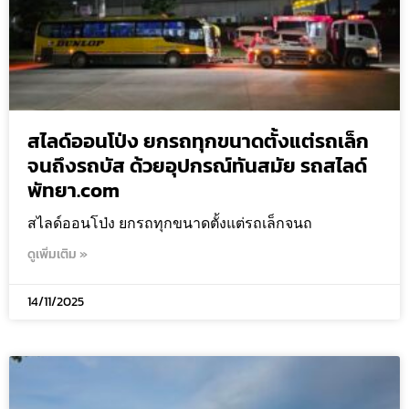
สไลด์ออนโป่ง ยกรถทุกขนาดตั้งแต่รถเล็ก
จนถึงรถบัส ด้วยอุปกรณ์ทันสมัย รถสไลด์
พัทยา.com
สไลด์ออนโป่ง ยกรถทุกขนาดตั้งแต่รถเล็กจนถ
ดูเพิ่มเติม »
14/11/2025