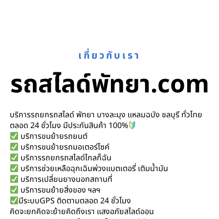
เกี่ยวกับเรา
รถสไลด์พัทยา.com
บริการรถยกรถสไลด์ พัทยา บางละมุง แหลมฉบัง ชลบุรี ทั่วไทย
ตลอด 24 ชั่วโมง มีประกันสินค้า 100%
บริการขนย้ายรถยนต์
บริการขนย้ายรถมอเตอร์ไซค์
บริการรถยกรถสไลด์ไกลก็ฉัน
บริการช่วยเหลือฉุกเฉินพ่วงแบตเตอรี่ เติมน้ำมัน
บริการเปลี่ยนยางนอกสถานที่
บริการขนย้ายสิ่งของ ฯลฯ
มีระบบGPS ติดตามตลอด 24 ชั่วโมง
คิดจะยกคิดจะย้ายคิดถึงเรา แสงอภัยสไลด์ออน