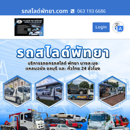
รถสไลด์พัทยา.com
063 193 6686
Login