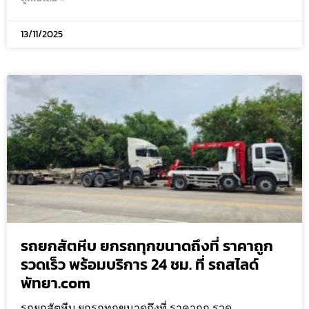
13/11/2025
รถยกสัตหีบ ยกรถทุกขนาดถึงที่ ราคาถูก
รวดเร็ว พร้อมบริการ 24 ชม. ที่ รถสไลด์
พัทยา.com
รถยกสัตหีบ ยกรถทุกขนาดถึงที่ ราคาถูก รวด