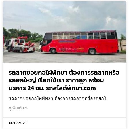
รถลากซอยกอไผ่พัทยา ต้องการรถลากหรือ
รถยกใหญ่ เรียกใช้เรา ราคาถูก พร้อม
บริการ 24 ชม. รถสไลด์พัทยา.com
รถลากซอยกอไผ่พัทยา ต้องการรถลากหรือรถยกใ
ดูเพิ่มเติม »
14/11/2025