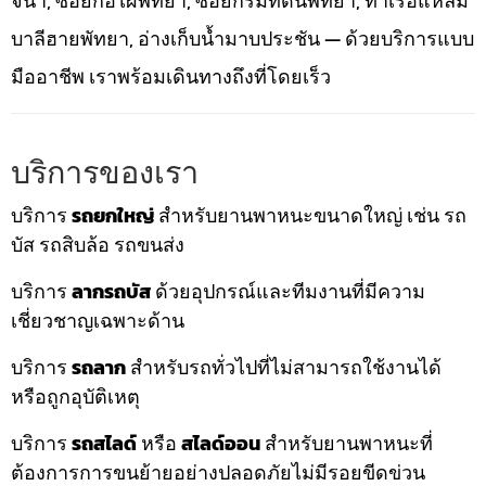
จนา, ซอยกอไผ่พัทยา, ซอยกรมที่ดินพัทยา, ท่าเรือแหลม
บาลีฮายพัทยา, อ่างเก็บน้ำมาบประชัน — ด้วยบริการแบบ
มืออาชีพ เราพร้อมเดินทางถึงที่โดยเร็ว
บริการของเรา
บริการ
รถยกใหญ่
สำหรับยานพาหนะขนาดใหญ่ เช่น รถ
บัส รถสิบล้อ รถขนส่ง
บริการ
ลากรถบัส
ด้วยอุปกรณ์และทีมงานที่มีความ
เชี่ยวชาญเฉพาะด้าน
บริการ
รถลาก
สำหรับรถทั่วไปที่ไม่สามารถใช้งานได้
หรือถูกอุบัติเหตุ
บริการ
รถสไลด์
หรือ
สไลด์ออน
สำหรับยานพาหนะที่
ต้องการการขนย้ายอย่างปลอดภัยไม่มีรอยขีดข่วน