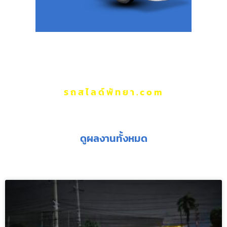
รถสไลด์พัทยา.com
ผลงานของเรา
ดูผลงานทั้งหมด