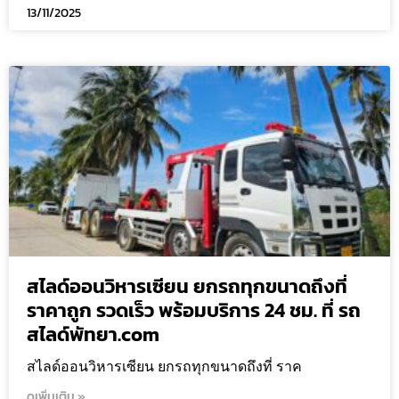
13/11/2025
สไลด์ออนวิหารเซียน ยกรถทุกขนาดถึงที่
ราคาถูก รวดเร็ว พร้อมบริการ 24 ชม. ที่ รถ
สไลด์พัทยา.com
สไลด์ออนวิหารเซียน ยกรถทุกขนาดถึงที่ ราค
ดูเพิ่มเติม »