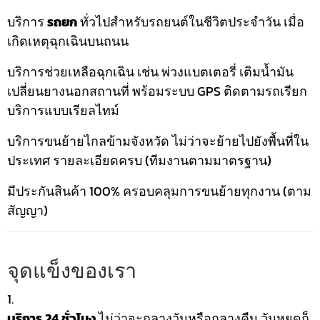
บริการ
รถยก
ทั่วไปสำหรับรถยนต์ในชีวิตประจำวัน เมื่อ
เกิดเหตุฉุกเฉินบนถนน
บริการช่วยเหลือฉุกเฉิน เช่น พ่วงแบตเตอรี่ เติมน้ำมัน
เปลี่ยนยางนอกสถานที่ พร้อมระบบ GPS ติดตามรถเรียก
บริการแบบเรียลไทม์
บริการขนย้ายไกลข้ามจังหวัด ไม่ว่าจะย้ายไปยังพื้นที่ใน
ประเทศ รายละเอียดครบ (ทีมงานตามมาตรฐาน)
มีประกันสินค้า 100% ครอบคลุมการขนย้ายทุกงาน (ตาม
สัญญา)
จุดแข็งของเรา
บริการ 24 ชั่วโมง
ไม่ว่าจะกลางวันหรือกลางคืน วันหยุดก็