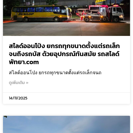
สไลด์ออนโป่ง ยกรถทุกขนาดตั้งแต่รถเล็ก
จนถึงรถบัส ด้วยอุปกรณ์ทันสมัย รถสไลด์
พัทยา.com
สไลด์ออนโป่ง ยกรถทุกขนาดตั้งแต่รถเล็กจนถ
ดูเพิ่มเติม »
14/11/2025