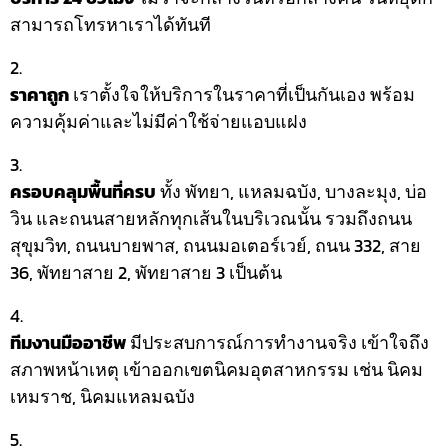
สามารถโทรหาเราได้ทันที
ราคาถูก
เราตั้งใจให้บริการในราคาที่เป็นกันเอง พร้อม
ความคุ้มค่าและไม่มีค่าใช้จ่ายแอบแฝง
ครอบคลุมพื้นที่ครบ
ทั้ง พัทยา, แหลมฉบัง, บางละมุง, บ่อ
วิน และถนนสายหลักทุกเส้นในบริเวณนั้น รวมถึงถนน
สุขุมวิท, ถนนบายพาส, ถนนมอเตอร์เวย์, ถนน 332, สาย
36, พัทยาสาย 2, พัทยาสาย 3 เป็นต้น
ทีมงานมืออาชีพ
มีประสบการณ์การทำงานจริง เข้าใจถึง
สภาพหน้าเหตุ เข้าออกเขตนิคมอุตสาหกรรม เช่น นิคม
เหมราช, นิคมแหลมฉบัง