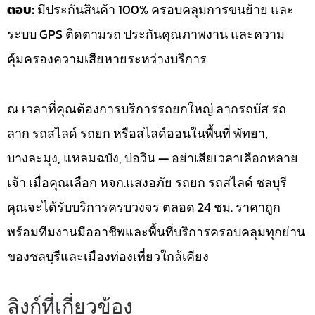
ตอบ:
มีประกันสินค้า 100% ครอบคลุมการขนย้าย และ
ระบบ GPS ติดตามรถ ประกันคุณภาพงาน และความ
คุ้มครองความเสียหายระหว่างบริการ
ณ เวลาที่คุณต้องการบริการรถยกใหญ่ ลากรถบัส รถ
ลาก รถสไลด์ รถยก หรือสไลด์ออนในพื้นที่ พัทยา,
บางละมุง, แหลมฉบัง, บ่อวิน — อย่าเสียเวลาเลือกหลาย
เจ้า เมื่อคุณเลือก หจก.แสงอภัย รถยก รถสไลด์ ชลบุรี
คุณจะได้รับบริการครบวงจร ตลอด 24 ชม. ราคาถูก
พร้อมทีมงานมืออาชีพและพื้นที่บริการครอบคลุมทุกย่าน
ของชลบุรีและเมืองท่องเที่ยวใกล้เคียง
ลิงก์ที่เกี่ยวข้อง