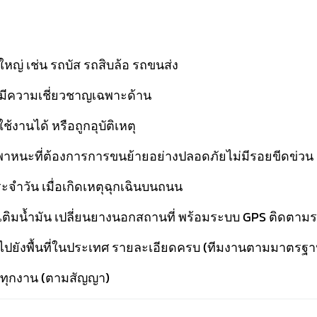
่ เช่น รถบัส รถสิบล้อ รถขนส่ง
่มีความเชี่ยวชาญเฉพาะด้าน
้งานได้ หรือถูกอุบัติเหตุ
าหนะที่ต้องการการขนย้ายอย่างปลอดภัยไม่มีรอยขีดข่วน
ะจำวัน เมื่อเกิดเหตุฉุกเฉินบนถนน
ี่ เติมน้ำมัน เปลี่ยนยางนอกสถานที่ พร้อมระบบ GPS ติดตาม
ยไปยังพื้นที่ในประเทศ รายละเอียดครบ (ทีมงานตามมาตรฐา
ยทุกงาน (ตามสัญญา)