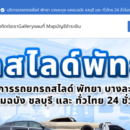
บริการรถยกรถสไลด์ พัทยา บางละมุง แหลมฉบัง ชลบุรี และ ทั่วไทย 24 ชั่วโม
า
ติดต่อเรา
Gallery
แผนที่ Map
บัญชีชำระเงิน