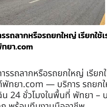
ารรถลากหรือรถยกใหญ่ เรียกใช้เ
พัทยา.com
การรถลากหรือรถยกใหญ่ เรียกใช
ด์พัทยา.com — บริการ รถยกให
ิน 24 ชั่วโมงในพื้นที่ พัทยา 
าถูก พร้อมทีมงานมืออาชีพ