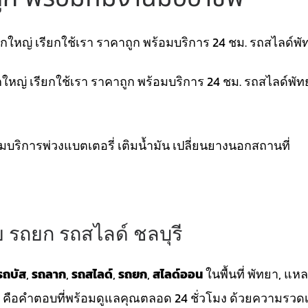
หญ่ เรียกใช้เรา ราคาถูก พร้อมบริการ 24 ชม. รถสไลด์พ
ญ่ เรียกใช้เรา ราคาถูก พร้อมบริการ 24 ชม. รถสไลด์พัท
มบริการพ่วงแบตเตอรี่ เติมน้ำมัน เปลี่ยนยางนอกสถานที่
ัย รถยก รถสไลด์ ชลบุรี
รถบัส
,
รถลาก
,
รถสไลด์
,
รถยก
,
สไลด์ออน
ในพื้นที่ พัทยา, แห
ี คือคำตอบที่พร้อมดูแลคุณตลอด 24 ชั่วโมง ด้วยความรวดเ