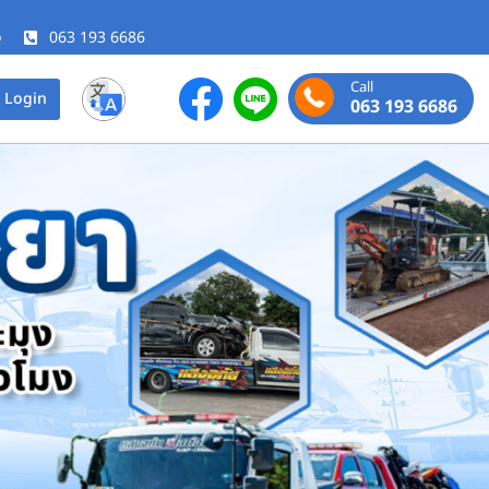
ง
063 193 6686
Call
Login
063 193 6686