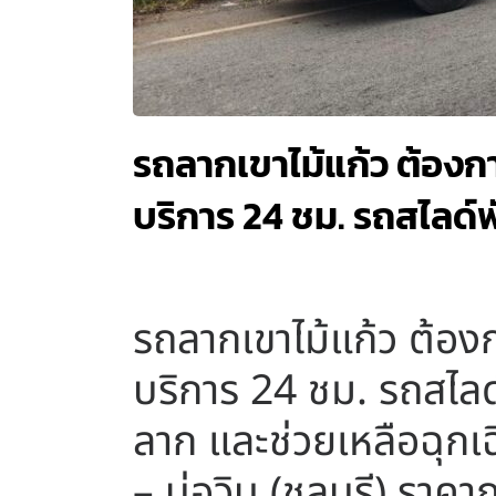
รถลากเขาไม้แก้ว ต้องก
บริการ 24 ชม. รถสไลด์
รถลากเขาไม้แก้ว ต้อง
บริการ 24 ชม. รถสไล
ลาก และช่วยเหลือฉุกเฉ
– บ่อวิน (ชลบุรี) ราค