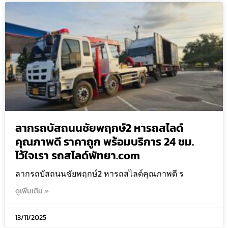
ลากรถบัสถนนชัยพฤกษ์2 หารถสไลด์
คุณภาพดี ราคาถูก พร้อมบริการ 24 ชม.
ไว้ใจเรา รถสไลด์พัทยา.com
ลากรถบัสถนนชัยพฤกษ์2 หารถสไลด์คุณภาพดี ร
ดูเพิ่มเติม »
13/11/2025