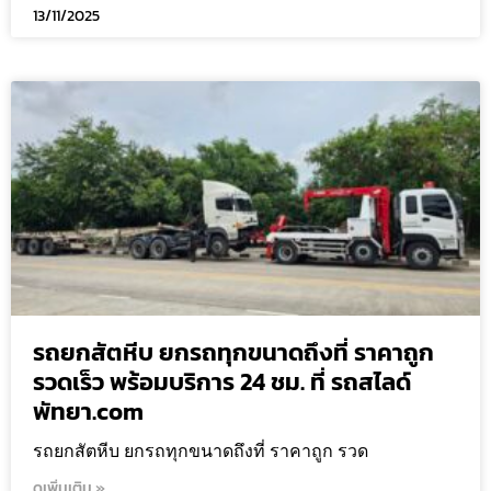
13/11/2025
รถยกสัตหีบ ยกรถทุกขนาดถึงที่ ราคาถูก
รวดเร็ว พร้อมบริการ 24 ชม. ที่ รถสไลด์
พัทยา.com
รถยกสัตหีบ ยกรถทุกขนาดถึงที่ ราคาถูก รวด
ดูเพิ่มเติม »