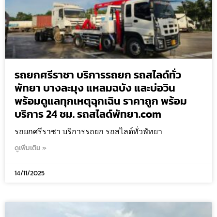
รถยกศรีราชา บริการรถยก รถสไลด์ทั่ว
พัทยา บางละมุง แหลมฉบัง และบ่อวิน
พร้อมดูแลทุกเหตุฉุกเฉิน ราคาถูก พร้อม
บริการ 24 ชม. รถสไลด์พัทยา.com
รถยกศรีราชา บริการรถยก รถสไลด์ทั่วพัทยา
ดูเพิ่มเติม »
14/11/2025