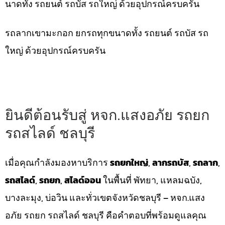
นาดทั้ง รถยนต์ รถบัส รถใหญ่ ด้วยอุปกรณ์ครบครัน
รถลากเขามะกอก ยกรถทุกขนาดทั้ง รถยนต์ รถบัส รถ
ใหญ่ ด้วยอุปกรณ์ครบครัน
ยินดีต้อนรับสู่ หจก.แสงอภัย รถยก
รถสไลด์ ชลบุรี
เมื่อคุณกำลังมองหาบริการ
รถยกใหญ่
,
ลากรถบัส
,
รถลาก
,
รถสไลด์
,
รถยก
,
สไลด์ออน
ในพื้นที่ พัทยา, แหลมฉบัง,
บางละมุง, บ่อวิน และทั่วเขตจังหวัดชลบุรี – หจก.แสง
อภัย รถยก รถสไลด์ ชลบุรี คือคำตอบที่พร้อมดูแลคุณ