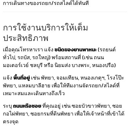
การเดินทางของรถยก/รถสไลด์ได้ทันที
การใช้งานบริการให้เต็ม
ประสิทธิภาพ
เมื่อคุณโทรหาเรา แจ้ง
ชนิดของยานพาหนะ
(รถยนต์
ทั่วไป, รถบัส, รถใหญ่) พร้อมสถานที่ (เช่น ถนน
มอเตอร์เวย์ ชลบุรี หรือ นิยมส่ง บางพระ, หนองปรือ)
แจ้ง
พื้นที่อยู่
เช่น พัทยา, จอมเทียน, หนองเกตุฯ, โรงโป๊ะ
พัทยา, แหลมบาลีฮาย เพื่อให้ทีมงานจัดรถยก/สไลด์ที่
เหมาะสมและเดินทางถึงเร็ว
ระบุ
ถนนหรือซอย
ที่คุณอยู่ เช่น ซอยบัวขาวพัทยา, ซอย
กอไผ่พัทยา, ซอยกรมที่ดินพัทยา เพื่อให้เจ้าหน้าที่เข้าได้
ตรงจุด