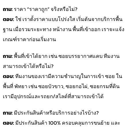
ถาม:
ราคา “ราคาถูก” จริงหรือไม่?
ตอบ:
ใช่ เราตั้งราคาแบบโปร่งใส เริ่มต้นจากบริการพื้น
ฐาน เมื่อรวมระยะทาง หน้างาน พื้นที่เข้าออก เราจะแจ้ง
เกณฑ์ราคาก่อนเริ่มงาน
ถาม:
พื้นที่เข้าได้ยาก เช่น ซอยบรรยากาศแคบ ทีมงาน
สามารถเข้าได้หรือไม่?
ตอบ:
ทีมงานของเรามีความชำนาญในการเข้า ซอย ใน
พื้นที่ พัทยา เช่น ซอยบัวขาว, ซอยกอไผ่, ซอยกรมที่ดิน
เรามีอุปกรณ์และรถยก/สไลด์ที่สามารถเข้าได้
ถาม:
มีประกันสินค้าหรือบริการอย่างไรบ้าง?
ตอบ:
มีประกันสินค้า 100% ครอบคลุมการขนย้าย และ