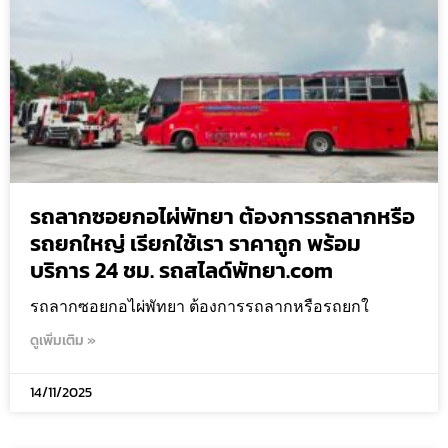
รถลากซอยกอไผ่พัทยา ต้องการรถลากหรือ
รถยกใหญ่ เรียกใช้เรา ราคาถูก พร้อม
บริการ 24 ชม. รถสไลด์พัทยา.com
รถลากซอยกอไผ่พัทยา ต้องการรถลากหรือรถยกใ
ดูเพิ่มเติม »
14/11/2025