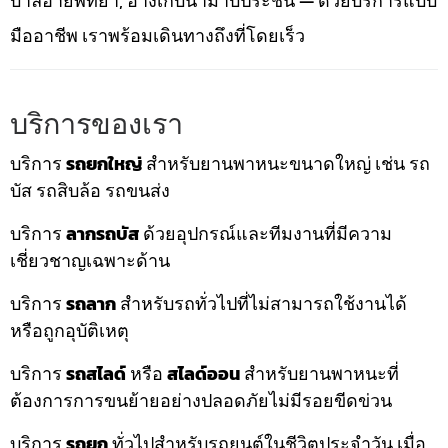
บาลีฮายพัทยา, อ่างเก็บน้ำมาบประชัน — ด้วยบริการแบบ
มืออาชีพ เราพร้อมเดินทางถึงที่โดยเร็ว
บริการของเรา
บริการ
รถยกใหญ่
สำหรับยานพาหนะขนาดใหญ่ เช่น รถ
บัส รถสิบล้อ รถขนส่ง
บริการ
ลากรถบัส
ด้วยอุปกรณ์และทีมงานที่มีความ
เชี่ยวชาญเฉพาะด้าน
บริการ
รถลาก
สำหรับรถทั่วไปที่ไม่สามารถใช้งานได้
หรือถูกอุบัติเหตุ
บริการ
รถสไลด์
หรือ
สไลด์ออน
สำหรับยานพาหนะที่
ต้องการการขนย้ายอย่างปลอดภัยไม่มีรอยขีดข่วน
บริการ
รถยก
ทั่วไปสำหรับรถยนต์ในชีวิตประจำวัน เมื่อ