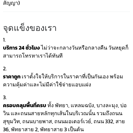
สัญญา)
จุดแข็งของเรา
บริการ 24 ชั่วโมง
ไม่ว่าจะกลางวันหรือกลางคืน วันหยุดก็
สามารถโทรหาเราได้ทันที
ราคาถูก
เราตั้งใจให้บริการในราคาที่เป็นกันเอง พร้อม
ความคุ้มค่าและไม่มีค่าใช้จ่ายแอบแฝง
ครอบคลุมพื้นที่ครบ
ทั้ง พัทยา, แหลมฉบัง, บางละมุง, บ่อ
วิน และถนนสายหลักทุกเส้นในบริเวณนั้น รวมถึงถนน
สุขุมวิท, ถนนบายพาส, ถนนมอเตอร์เวย์, ถนน 332, สาย
36, พัทยาสาย 2, พัทยาสาย 3 เป็นต้น