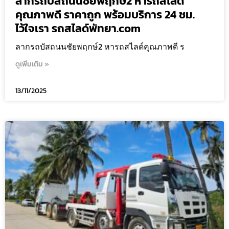
ลากรถบัสถนนชัยพฤกษ์2 หารถสไลด์
คุณภาพดี ราคาถูก พร้อมบริการ 24 ชม.
ไว้ใจเรา รถสไลด์พัทยา.com
ลากรถบัสถนนชัยพฤกษ์2 หารถสไลด์คุณภาพดี ร
ดูเพิ่มเติม »
13/11/2025