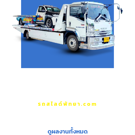
รถสไลด์พัทยา.com
ผลงานของเรา
ดูผลงานทั้งหมด