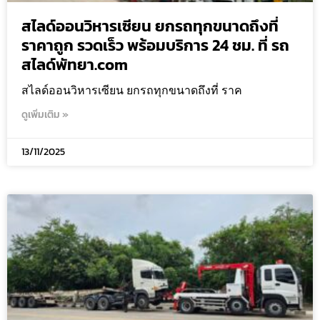
สไลด์ออนวิหารเซียน ยกรถทุกขนาดถึงที่
ราคาถูก รวดเร็ว พร้อมบริการ 24 ชม. ที่ รถ
สไลด์พัทยา.com
สไลด์ออนวิหารเซียน ยกรถทุกขนาดถึงที่ ราค
ดูเพิ่มเติม »
13/11/2025