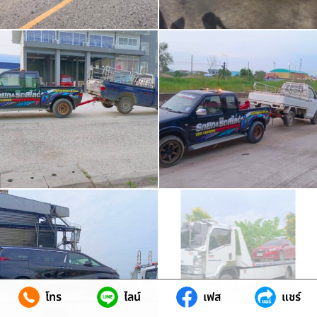
โทร
ไลน์
เฟส
แชร์