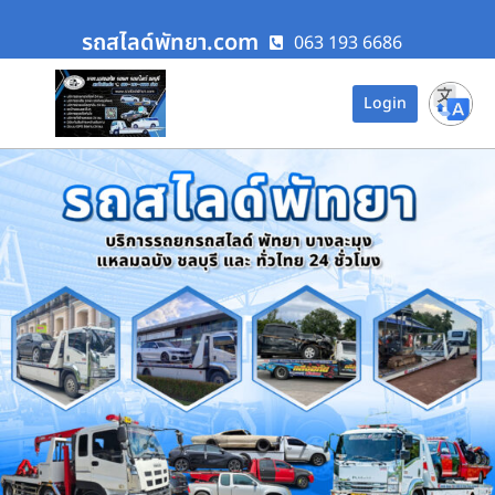
รถสไลด์พัทยา.com
063 193 6686
Login