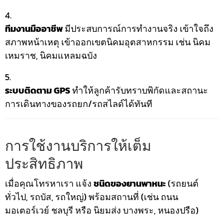
ทีมงานมืออาชีพ
มีประสบการณ์การทำงานจริง เข้าใจถึง
สภาพหน้าเหตุ เข้าออกเขตนิคมอุตสาหกรรม เช่น นิคม
เหมราช, นิคมแหลมฉบัง
ระบบติดตาม GPS
ทำให้ลูกค้ารับทราบพิกัดและสถานะ
การเดินทางของรถยก/รถสไลด์ได้ทันที
การใช้งานบริการให้เต็ม
ประสิทธิภาพ
เมื่อคุณโทรหาเรา แจ้ง
ชนิดของยานพาหนะ
(รถยนต์
ทั่วไป, รถบัส, รถใหญ่) พร้อมสถานที่ (เช่น ถนน
มอเตอร์เวย์ ชลบุรี หรือ นิยมส่ง บางพระ, หนองปรือ)