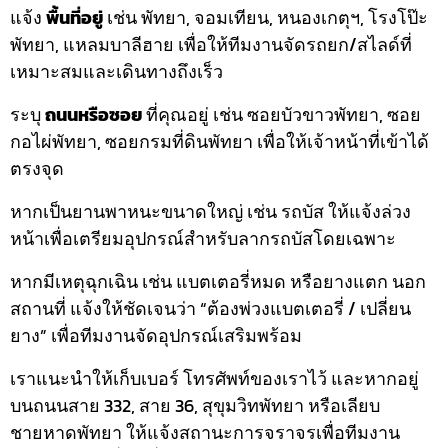
แจ้ง
พื้นที่อยู่
เช่น พัทยา, จอมเทียน, หนองเกตุฯ, โรงโป๊ะ
พัทยา, แหลมบาลีฮาย เพื่อให้ทีมงานจัดรถยก/สไลด์ที่
เหมาะสมและเดินทางถึงเร็ว
ระบุ
ถนนหรือซอย
ที่คุณอยู่ เช่น ซอยบัวขาวพัทยา, ซอย
กอไผ่พัทยา, ซอยกรมที่ดินพัทยา เพื่อให้เจ้าหน้าที่เข้าได้
ตรงจุด
หากเป็นยานพาหนะขนาดใหญ่ เช่น รถบัส ให้แจ้งล่วง
หน้าเพื่อเตรียมอุปกรณ์สำหรับลากรถบัสโดยเฉพาะ
หากมีเหตุฉุกเฉิน เช่น แบตเตอรี่หมด หรือยางแตก นอก
สถานที่ แจ้งให้ชัดเจนว่า “ต้องพ่วงแบตเตอรี่ / เปลี่ยน
ยาง” เพื่อทีมงานจัดอุปกรณ์เสริมพร้อม
เราแนะนำให้เก็บเบอร์ โทรศัพท์ของเราไว้ และหากอยู่
บนถนนสาย 332, สาย 36, สุขุมวิทพัทยา หรือเลียบ
ชายหาดพัทยา ให้แจ้งสถานะการจราจรเพื่อทีมงาน