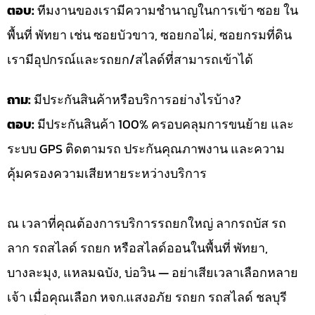
ตอบ:
ทีมงานของเรามีความชำนาญในการเข้า ซอย ใน
พื้นที่ พัทยา เช่น ซอยบัวขาว, ซอยกอไผ่, ซอยกรมที่ดิน
เรามีอุปกรณ์และรถยก/สไลด์ที่สามารถเข้าได้
ถาม:
มีประกันสินค้าหรือบริการอย่างไรบ้าง?
ตอบ:
มีประกันสินค้า 100% ครอบคลุมการขนย้าย และ
ระบบ GPS ติดตามรถ ประกันคุณภาพงาน และความ
คุ้มครองความเสียหายระหว่างบริการ
ณ เวลาที่คุณต้องการบริการรถยกใหญ่ ลากรถบัส รถ
ลาก รถสไลด์ รถยก หรือสไลด์ออนในพื้นที่ พัทยา,
บางละมุง, แหลมฉบัง, บ่อวิน — อย่าเสียเวลาเลือกหลาย
เจ้า เมื่อคุณเลือก หจก.แสงอภัย รถยก รถสไลด์ ชลบุรี