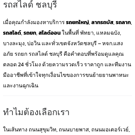
รถสไลด์ ชลบุรี
เมื่อคุณกำลังมองหาบริการ
รถยกใหญ่
,
ลากรถบัส
,
รถลาก
,
รถสไลด์
,
รถยก
,
สไลด์ออน
ในพื้นที่ พัทยา, แหลมฉบัง,
บางละมุง, บ่อวิน และทั่วเขตจังหวัดชลบุรี – หจก.แสง
อภัย รถยก รถสไลด์ ชลบุรี คือคำตอบที่พร้อมดูแลคุณ
ตลอด 24 ชั่วโมง ด้วยความรวดเร็ว ราคาถูก และทีมงาน
มืออาชีพที่เข้าใจทุกเงื่อนไขของการขนย้ายยานพาหนะ
และงานฉุกเฉิน
ทำไมต้องเลือกเรา
ในเส้นทาง ถนนสุขุมวิท, ถนนบายพาส, ถนนมอเตอร์เวย์,