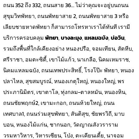
ถนน 352 ถึง 332, ถนนสาย 36… ไม่ว่าคุณจะอยู่บนถนน
สุขุมวิทพัทยา, ถนนพัทยาสาย 2, ถนนพัทยาสาย 3 หรือ
เลียบชายหาดพัทยา ก็สามารถโทรหาเราได้ทันที เรามี
บริการครอบคลุม
พัทยา
,
บางละมุง
,
แหลมฉบัง
,
บ่อวิน
,
รวมถึงพื้นที่ใกล้เคียงอย่าง หนองปรือ, จอมเทียน, สัตหีบ,
ศรีราชา, อมตะซิตี้, เขาไม้แก้ว, นาเกลือ, นิคมเหมราช,
นิคมแหลมฉบัง, ถนนเทพประสิทธิ์, โรงโป๊ะ พัทยา, หนอง
ปลาไหล, สุขสมบูรณ์, หนองเกตุใหญ่, หนองใหญ่, พร
ประภานิมิตร, เขาตาโล, ทุ่งกลม-ตาลหมัน, หนองหิน,
ถนนชัยพฤกษ์2, เขามะกอก, ถนนห้วยใหญ่, ถนน
เทศบาล1, ถนนร่วมสุขพัทยา, สันติสุข, ชัยพรวิถี, มาบ
บอน, หนองไม้แก่น, ชากนอก, วัดญาณสังวราราม
วรมหาวิหาร, วิหารเซียน, โป่ง, ตะเคียนเตี้ย, นาจอม