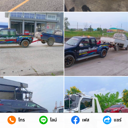
โทร
ไลน์
เฟส
แชร์