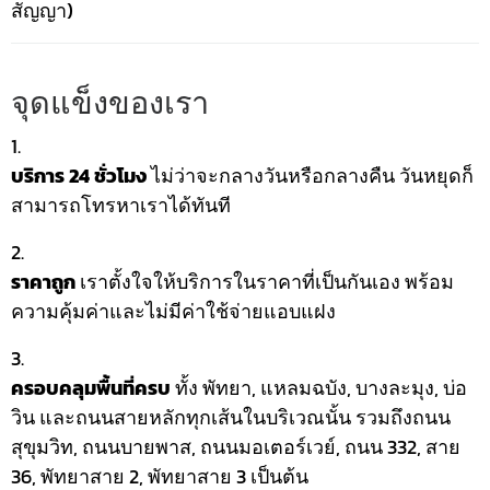
สัญญา)
จุดแข็งของเรา
บริการ 24 ชั่วโมง
ไม่ว่าจะกลางวันหรือกลางคืน วันหยุดก็
สามารถโทรหาเราได้ทันที
ราคาถูก
เราตั้งใจให้บริการในราคาที่เป็นกันเอง พร้อม
ความคุ้มค่าและไม่มีค่าใช้จ่ายแอบแฝง
ครอบคลุมพื้นที่ครบ
ทั้ง พัทยา, แหลมฉบัง, บางละมุง, บ่อ
วิน และถนนสายหลักทุกเส้นในบริเวณนั้น รวมถึงถนน
สุขุมวิท, ถนนบายพาส, ถนนมอเตอร์เวย์, ถนน 332, สาย
36, พัทยาสาย 2, พัทยาสาย 3 เป็นต้น