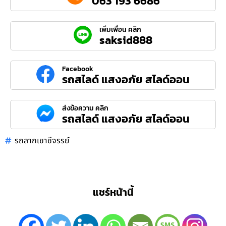
063 193 6686
เพิ่มเพื่อน คลิก
saksid888
Facebook
รถสไลด์ แสงอภัย สไลด์ออน
ส่งข้อความ คลิก
รถสไลด์ แสงอภัย สไลด์ออน
รถลากเขาชีจรรย์
แชร์หน้านี้