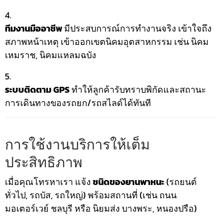
ทีมงานมืออาชีพ
มีประสบการณ์การทำงานจริง เข้าใจถึง
สภาพหน้าเหตุ เข้าออกเขตนิคมอุตสาหกรรม เช่น นิคม
เหมราช, นิคมแหลมฉบัง
ระบบติดตาม GPS
ทำให้ลูกค้ารับทราบพิกัดและสถานะ
การเดินทางของรถยก/รถสไลด์ได้ทันที
การใช้งานบริการให้เต็ม
ประสิทธิภาพ
เมื่อคุณโทรหาเรา แจ้ง
ชนิดของยานพาหนะ
(รถยนต์
ทั่วไป, รถบัส, รถใหญ่) พร้อมสถานที่ (เช่น ถนน
มอเตอร์เวย์ ชลบุรี หรือ นิยมส่ง บางพระ, หนองปรือ)