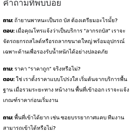
คำถามที่พบบ่อย
ถาม:
ถ้ายานพาหนะเป็นรถ บัส ต้องเตรียมอะไรมั้ย?
ตอบ:
เมื่อคุณโทรแจ้งว่าเป็นบริการ “ลากรถบัส” เราจะ
จัดรถยกรถสไลด์หรือรถลากขนาดใหญ่ พร้อมอุปกรณ์
เฉพาะด้านเพื่อรองรับน้ำหนักได้อย่างปลอดภัย
ถาม:
ราคา “ราคาถูก” จริงหรือไม่?
ตอบ:
ใช่ เราตั้งราคาแบบโปร่งใส เริ่มต้นจากบริการพื้น
ฐาน เมื่อรวมระยะทาง หน้างาน พื้นที่เข้าออก เราจะแจ้ง
เกณฑ์ราคาก่อนเริ่มงาน
ถาม:
พื้นที่เข้าได้ยาก เช่น ซอยบรรยากาศแคบ ทีมงาน
สามารถเข้าได้หรือไม่?