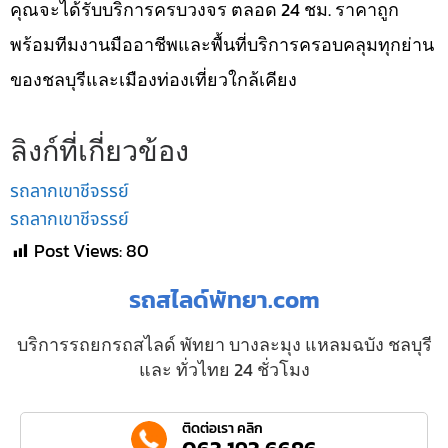
คุณจะได้รับบริการครบวงจร ตลอด 24 ชม. ราคาถูก
พร้อมทีมงานมืออาชีพและพื้นที่บริการครอบคลุมทุกย่าน
ของชลบุรีและเมืองท่องเที่ยวใกล้เคียง
ลิงก์ที่เกี่ยวข้อง
รถลากเขาชีจรรย์
รถลากเขาชีจรรย์
Post Views:
80
รถสไลด์พัทยา.com
บริการรถยกรถสไลด์ พัทยา บางละมุง แหลมฉบัง ชลบุรี
และ ทั่วไทย 24 ชั่วโมง
ติดต่อเรา คลิก