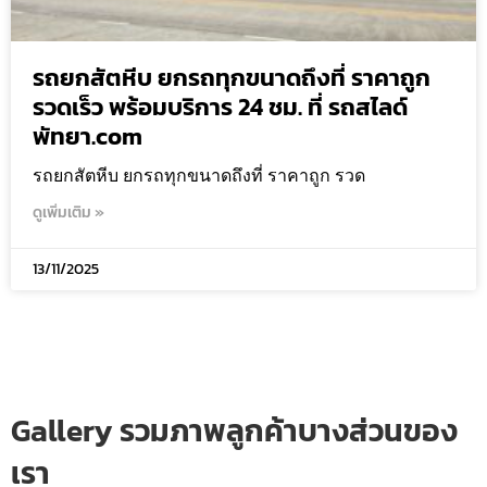
รถยกสัตหีบ ยกรถทุกขนาดถึงที่ ราคาถูก
รวดเร็ว พร้อมบริการ 24 ชม. ที่ รถสไลด์
พัทยา.com
รถยกสัตหีบ ยกรถทุกขนาดถึงที่ ราคาถูก รวด
ดูเพิ่มเติม »
13/11/2025
Gallery รวมภาพลูกค้าบางส่วนของ
เรา