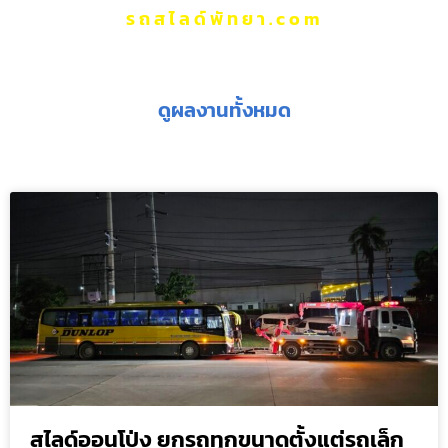
รถสไลด์พัทยา.com
ผลงานของเรา
ดูผลงานทั้งหมด
สไลด์ออนโป่ง ยกรถทุกขนาดตั้งแต่รถเล็ก