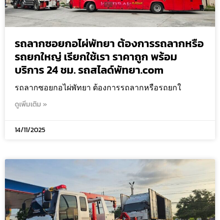
รถลากซอยกอไผ่พัทยา ต้องการรถลากหรือ
รถยกใหญ่ เรียกใช้เรา ราคาถูก พร้อม
บริการ 24 ชม. รถสไลด์พัทยา.com
รถลากซอยกอไผ่พัทยา ต้องการรถลากหรือรถยกใ
ดูเพิ่มเติม »
14/11/2025