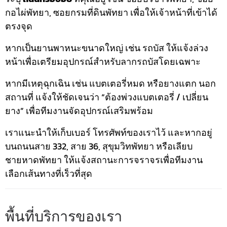
กอไผ่พัทยา, ซอยกรมที่ดินพัทยา เพื่อให้เจ้าหน้าที่เข้าได้
ตรงจุด
หากเป็นยานพาหนะขนาดใหญ่ เช่น รถบัส ให้แจ้งล่วง
หน้าเพื่อเตรียมอุปกรณ์สำหรับลากรถบัสโดยเฉพาะ
หากมีเหตุฉุกเฉิน เช่น แบตเตอรี่หมด หรือยางแตก นอก
สถานที่ แจ้งให้ชัดเจนว่า “ต้องพ่วงแบตเตอรี่ / เปลี่ยน
ยาง” เพื่อทีมงานจัดอุปกรณ์เสริมพร้อม
เราแนะนำให้เก็บเบอร์ โทรศัพท์ของเราไว้ และหากอยู่
บนถนนสาย 332, สาย 36, สุขุมวิทพัทยา หรือเลียบ
ชายหาดพัทยา ให้แจ้งสถานะการจราจรเพื่อทีมงาน
เลือกเส้นทางที่เร็วที่สุด
พื้นที่บริการของเรา