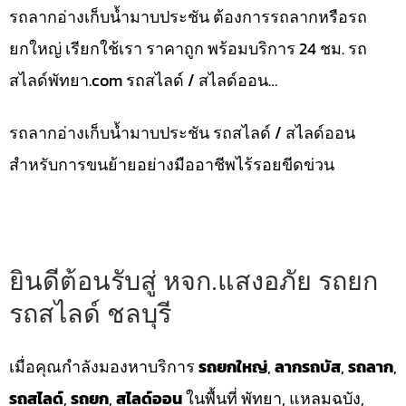
รถลากอ่างเก็บน้ำมาบประชัน ต้องการรถลากหรือรถ
ยกใหญ่ เรียกใช้เรา ราคาถูก พร้อมบริการ 24 ชม. รถ
สไลด์พัทยา.com รถสไลด์ / สไลด์ออน…
รถลากอ่างเก็บน้ำมาบประชัน รถสไลด์ / สไลด์ออน
สำหรับการขนย้ายอย่างมืออาชีพไร้รอยขีดข่วน
ยินดีต้อนรับสู่ หจก.แสงอภัย รถยก
รถสไลด์ ชลบุรี
เมื่อคุณกำลังมองหาบริการ
รถยกใหญ่
,
ลากรถบัส
,
รถลาก
,
รถสไลด์
,
รถยก
,
สไลด์ออน
ในพื้นที่ พัทยา, แหลมฉบัง,