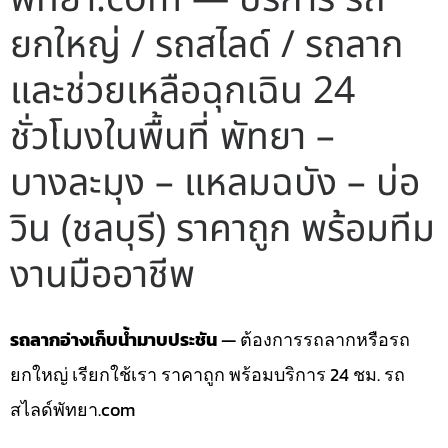
ยกใหญ่ / รถสไลด์ / รถลาก
และช่วยเหลือฉุกเฉิน 24
ชั่วโมงในพื้นที่ พัทยา –
บางละมุง – แหลมฉบัง – บ่อ
วิน (ชลบุรี) ราคาถูก พร้อมทีม
งานมืออาชีพ
รถลากอ่างเก็บน้ำมาบประชัน
— ต้องการรถลากหรือรถ
ยกใหญ่ เรียกใช้เรา ราคาถูก พร้อมบริการ 24 ชม. รถ
สไลด์พัทยา.com