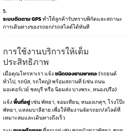
ระบบติดตาม GPS
ทำให้ลูกค้ารับทราบพิกัดและสถานะ
การเดินทางของรถยก/รถสไลด์ได้ทันที
การใช้งานบริการให้เต็ม
ประสิทธิภาพ
เมื่อคุณโทรหาเรา แจ้ง
ชนิดของยานพาหนะ
(รถยนต์
ทั่วไป, รถบัส, รถใหญ่) พร้อมสถานที่ (เช่น ถนน
มอเตอร์เวย์ ชลบุรี หรือ นิยมส่ง บางพระ, หนองปรือ)
แจ้ง
พื้นที่อยู่
เช่น พัทยา, จอมเทียน, หนองเกตุฯ, โรงโป๊ะ
พัทยา, แหลมบาลีฮาย เพื่อให้ทีมงานจัดรถยก/สไลด์ที่
เหมาะสมและเดินทางถึงเร็ว
ระบุ
ถนนหรือซอย
ที่คุณอยู่ เช่น ซอยบัวขาวพัทยา, ซอย