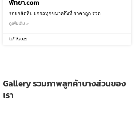
พัทยา.com
รถยกสัตหีบ ยกรถทุกขนาดถึงที่ ราคาถูก รวด
ดูเพิ่มเติม »
13/11/2025
Gallery รวมภาพลูกค้าบางส่วนของ
เรา