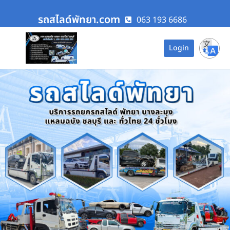
รถสไลด์พัทยา.com
063 193 6686
Login