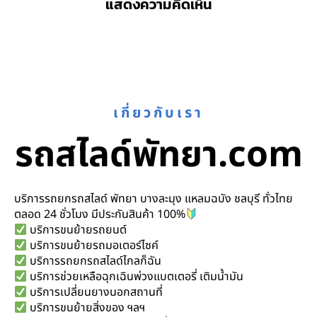
แสดงความคิดเห็น
เกี่ยวกับเรา
รถสไลด์พัทยา.com
บริการรถยกรถสไลด์ พัทยา บางละมุง แหลมฉบัง ชลบุรี ทั่วไทย
ตลอด 24 ชั่วโมง มีประกันสินค้า 100%
บริการขนย้ายรถยนต์
บริการขนย้ายรถมอเตอร์ไซค์
บริการรถยกรถสไลด์ไกลก็ฉัน
บริการช่วยเหลือฉุกเฉินพ่วงแบตเตอรี่ เติมน้ำมัน
บริการเปลี่ยนยางนอกสถานที่
บริการขนย้ายสิ่งของ ฯลฯ