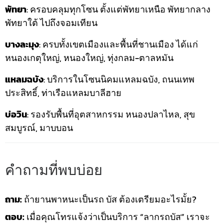
พัทยา
: ครอบคลุมทุกโซน ตั้งแต่พัทยาเหนือ พัทยากลาง
พัทยาใต้ ไปถึงจอมเทียน
บางละมุง
: ครบทั้งเขตเมืองและพื้นที่ชานเมือง ได้แก่
หนองเกตุใหญ่, หนองใหญ่, ทุ่งกลม-ตาลหมัน
แหลมฉบัง
: บริการในโซนนิคมแหลมฉบัง, ถนนเทพ
ประสิทธิ์, ท่าเรือแหลมบาลีฮาย
บ่อวิน
: รองรับพื้นที่อุตสาหกรรม หนองปลาไหล, สุข
สมบูรณ์, มาบบอน
คำถามที่พบบ่อย
ถาม:
ถ้ายานพาหนะเป็นรถ บัส ต้องเตรียมอะไรมั้ย?
ตอบ:
เมื่อคุณโทรแจ้งว่าเป็นบริการ “ลากรถบัส” เราจะ