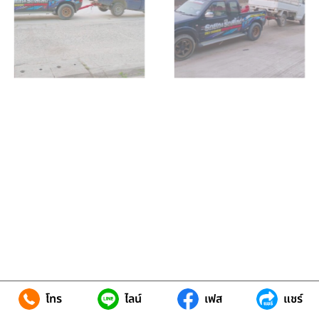
โทร
ไลน์
เฟส
แชร์