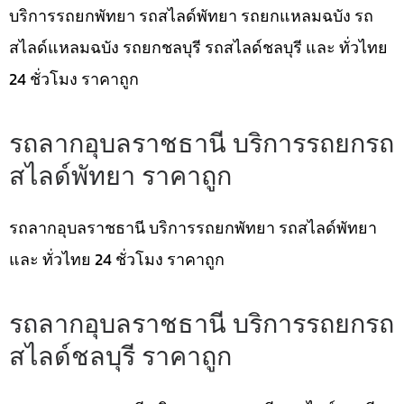
บริการรถยกพัทยา รถสไลด์พัทยา รถยกแหลมฉบัง รถ
สไลด์แหลมฉบัง รถยกชลบุรี รถสไลด์ชลบุรี และ ทั่วไทย
24 ชั่วโมง ราคาถูก
รถลากอุบลราชธานี บริการรถยกรถ
สไลด์พัทยา ราคาถูก
รถลากอุบลราชธานี บริการรถยกพัทยา รถสไลด์พัทยา
และ ทั่วไทย 24 ชั่วโมง ราคาถูก
รถลากอุบลราชธานี บริการรถยกรถ
สไลด์ชลบุรี ราคาถูก