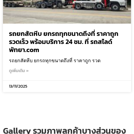
รถยกสัตหีบ ยกรถทุกขนาดถึงที่ ราคาถูก
รวดเร็ว พร้อมบริการ 24 ชม. ที่ รถสไลด์
พัทยา.com
รถยกสัตหีบ ยกรถทุกขนาดถึงที่ ราคาถูก รวด
ดูเพิ่มเติม »
13/11/2025
Gallery รวมภาพลูกค้าบางส่วนของ