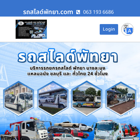
รถสไลด์พัทยา.com
063 193 6686
Login