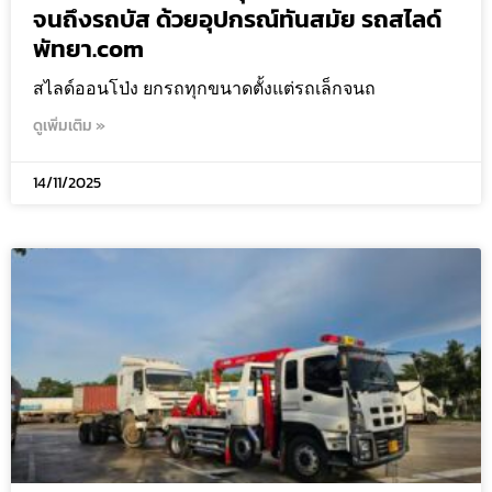
จนถึงรถบัส ด้วยอุปกรณ์ทันสมัย รถสไลด์
พัทยา.com
สไลด์ออนโป่ง ยกรถทุกขนาดตั้งแต่รถเล็กจนถ
ดูเพิ่มเติม »
14/11/2025