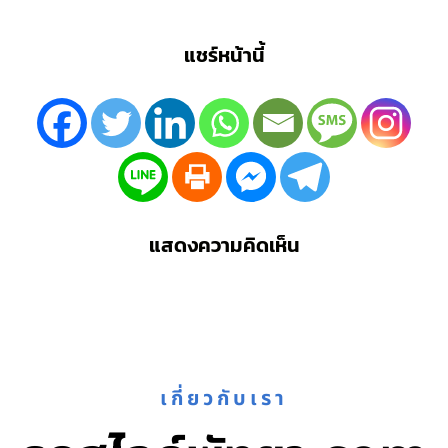
แชร์หน้านี้
แสดงความคิดเห็น
เกี่ยวกับเรา