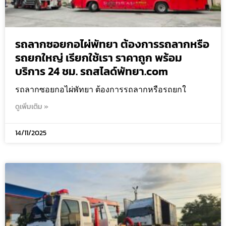
รถลากซอยกอไผ่พัทยา ต้องการรถลากหรือ
รถยกใหญ่ เรียกใช้เรา ราคาถูก พร้อม
บริการ 24 ชม. รถสไลด์พัทยา.com
รถลากซอยกอไผ่พัทยา ต้องการรถลากหรือรถยกใ
ดูเพิ่มเติม »
14/11/2025