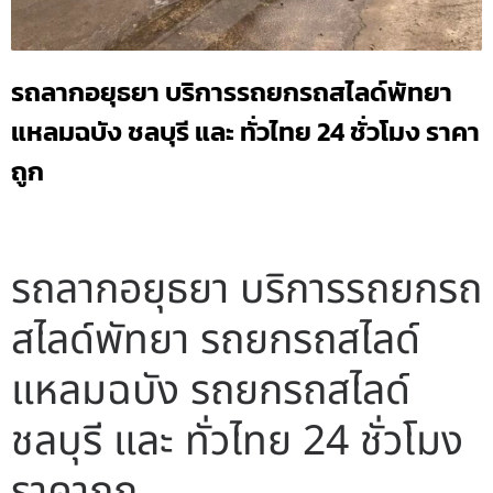
รถลากอยุธยา บริการรถยกรถสไลด์พัทยา
แหลมฉบัง ชลบุรี และ ทั่วไทย 24 ชั่วโมง ราคา
ถูก
รถลากอยุธยา บริการรถยกรถ
สไลด์พัทยา รถยกรถสไลด์
แหลมฉบัง รถยกรถสไลด์
ชลบุรี และ ทั่วไทย 24 ชั่วโมง
ราคาถูก