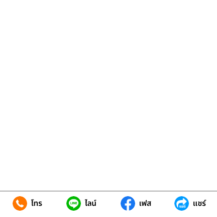
โทร
ไลน์
เฟส
แชร์