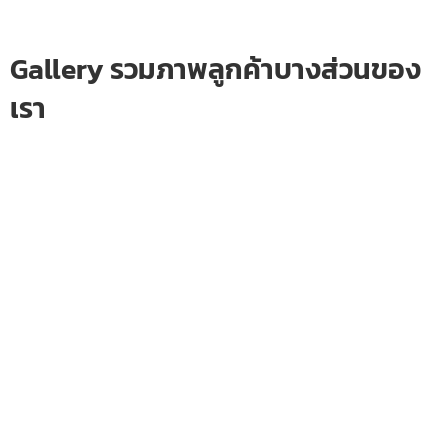
Gallery รวมภาพลูกค้าบางส่วนของ
เรา