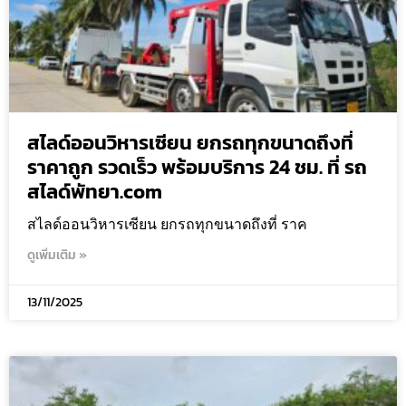
สไลด์ออนวิหารเซียน ยกรถทุกขนาดถึงที่
ราคาถูก รวดเร็ว พร้อมบริการ 24 ชม. ที่ รถ
สไลด์พัทยา.com
สไลด์ออนวิหารเซียน ยกรถทุกขนาดถึงที่ ราค
ดูเพิ่มเติม »
13/11/2025