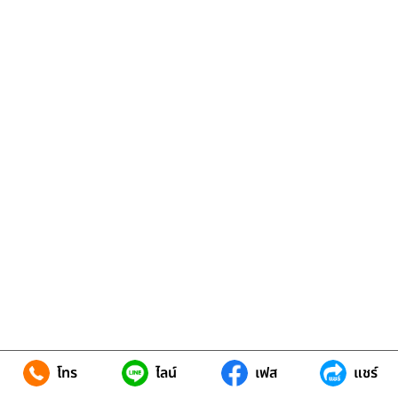
โทร
ไลน์
เฟส
แชร์