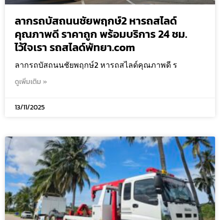
ลากรถบัสถนนชัยพฤกษ์2 หารถสไลด์
คุณภาพดี ราคาถูก พร้อมบริการ 24 ชม.
ไว้ใจเรา รถสไลด์พัทยา.com
ลากรถบัสถนนชัยพฤกษ์2 หารถสไลด์คุณภาพดี ร
ดูเพิ่มเติม »
13/11/2025