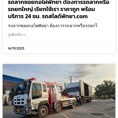
รถลากซอยกอไผ่พัทยา ต้องการรถลากหรือ
รถยกใหญ่ เรียกใช้เรา ราคาถูก พร้อม
บริการ 24 ชม. รถสไลด์พัทยา.com
รถลากซอยกอไผ่พัทยา ต้องการรถลากหรือรถยกใ
ดูเพิ่มเติม »
14/11/2025