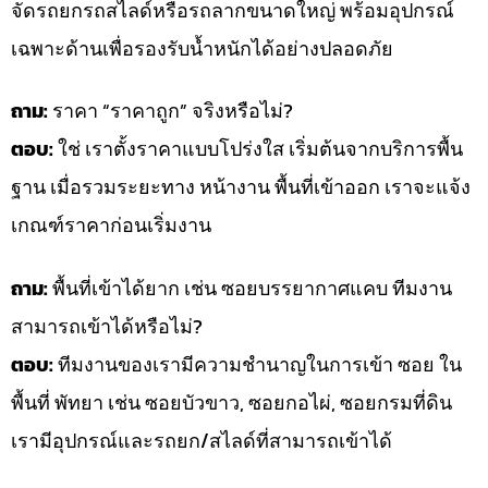
จัดรถยกรถสไลด์หรือรถลากขนาดใหญ่ พร้อมอุปกรณ์
เฉพาะด้านเพื่อรองรับน้ำหนักได้อย่างปลอดภัย
ถาม:
ราคา “ราคาถูก” จริงหรือไม่?
ตอบ:
ใช่ เราตั้งราคาแบบโปร่งใส เริ่มต้นจากบริการพื้น
ฐาน เมื่อรวมระยะทาง หน้างาน พื้นที่เข้าออก เราจะแจ้ง
เกณฑ์ราคาก่อนเริ่มงาน
ถาม:
พื้นที่เข้าได้ยาก เช่น ซอยบรรยากาศแคบ ทีมงาน
สามารถเข้าได้หรือไม่?
ตอบ:
ทีมงานของเรามีความชำนาญในการเข้า ซอย ใน
พื้นที่ พัทยา เช่น ซอยบัวขาว, ซอยกอไผ่, ซอยกรมที่ดิน
เรามีอุปกรณ์และรถยก/สไลด์ที่สามารถเข้าได้