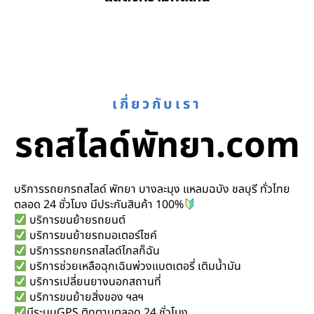
เกี่ยวกับเรา
รถสไลด์พัทยา.com
บริการรถยกรถสไลด์ พัทยา บางละมุง แหลมฉบัง ชลบุรี ทั่วไทย
ตลอด 24 ชั่วโมง มีประกันสินค้า 100%
บริการขนย้ายรถยนต์
บริการขนย้ายรถมอเตอร์ไซค์
บริการรถยกรถสไลด์ไกลก็ฉัน
บริการช่วยเหลือฉุกเฉินพ่วงแบตเตอรี่ เติมน้ำมัน
บริการเปลี่ยนยางนอกสถานที่
บริการขนย้ายสิ่งของ ฯลฯ
มีระบบGPS ติดตามตลอด 24 ชั่วโมง