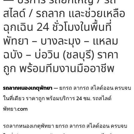
สไลด์ / รถลาก และช่วยเหลือ
ฉุกเฉิน 24 ชั่วโมงในพื้นที่
พัทยา – บางละมุง – แหลม
ฉบัง – บ่อวิน (ชลบุรี) ราคา
ถูก พร้อมทีมงานมืออาชีพ
รถลากหนองเกตุพัทยา
— ยกรถ ลากรถ สไลด์ออน ครบจบ
ในที่เดียว ราคาถูก พร้อมบริการ 24 ชม. รถสไลด์
พัทยา.com
รถลากหนองเกตุพัทยา ยกรถ ลากรถ สไลด์ออน ครบจบ