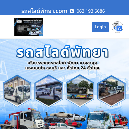
รถสไลด์พัทยา.com
063 193 6686
Login