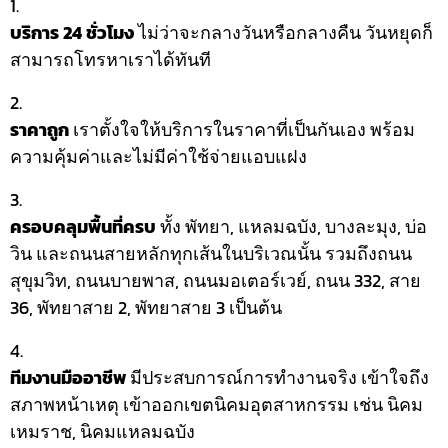
บริการ 24 ชั่วโมง
ไม่ว่าจะกลางวันหรือกลางคืน วันหยุดก็
สามารถโทรหาเราได้ทันที
ราคาถูก
เราตั้งใจให้บริการในราคาที่เป็นกันเอง พร้อม
ความคุ้มค่าและไม่มีค่าใช้จ่ายแอบแฝง
ครอบคลุมพื้นที่ครบ
ทั้ง พัทยา, แหลมฉบัง, บางละมุง, บ่อ
วิน และถนนสายหลักทุกเส้นในบริเวณนั้น รวมถึงถนน
สุขุมวิท, ถนนบายพาส, ถนนมอเตอร์เวย์, ถนน 332, สาย
36, พัทยาสาย 2, พัทยาสาย 3 เป็นต้น
ทีมงานมืออาชีพ
มีประสบการณ์การทำงานจริง เข้าใจถึง
สภาพหน้าเหตุ เข้าออกเขตนิคมอุตสาหกรรม เช่น นิคม
เหมราช, นิคมแหลมฉบัง