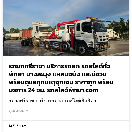
รถยกศรีราชา บริการรถยก รถสไลด์ทั่ว
พัทยา บางละมุง แหลมฉบัง และบ่อวิน
พร้อมดูแลทุกเหตุฉุกเฉิน ราคาถูก พร้อม
บริการ 24 ชม. รถสไลด์พัทยา.com
รถยกศรีราชา บริการรถยก รถสไลด์ทั่วพัทยา
ดูเพิ่มเติม »
14/11/2025