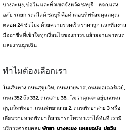
บางละมุง, บ่อวิน และทั่วเขตจังหวัดชลบุรี – หจก.แสง
อภัย รถยก รถสไลด์ ชลบุรี คือคำตอบที่พร้อมดูแลคุณ
ตลอด 24 ชั่วโมง ด้วยความรวดเร็ว ราคาถูก และทีมงาน
มืออาชีพที่เข้าใจทุกเงื่อนไขของการขนย้ายยานพาหนะ
และงานฉุกเฉิน
ทำไมต้องเลือกเรา
ในเส้นทาง ถนนสุขุมวิท, ถนนบายพาส, ถนนมอเตอร์เวย์,
ถนน 352 ถึง 332, ถนนสาย 36… ไม่ว่าคุณจะอยู่บนถนน
สุขุมวิทพัทยา, ถนนพัทยาสาย 2, ถนนพัทยาสาย 3 หรือ
เลียบชายหาดพัทยา ก็สามารถโทรหาเราได้ทันที เรามี
บริการครอบคลุม
พัทยา
,
บางละมุง
,
แหลมฉบัง
,
บ่อวิน
,