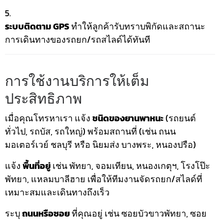
ระบบติดตาม GPS
ทำให้ลูกค้ารับทราบพิกัดและสถานะ
การเดินทางของรถยก/รถสไลด์ได้ทันที
การใช้งานบริการให้เต็ม
ประสิทธิภาพ
เมื่อคุณโทรหาเรา แจ้ง
ชนิดของยานพาหนะ
(รถยนต์
ทั่วไป, รถบัส, รถใหญ่) พร้อมสถานที่ (เช่น ถนน
มอเตอร์เวย์ ชลบุรี หรือ นิยมส่ง บางพระ, หนองปรือ)
แจ้ง
พื้นที่อยู่
เช่น พัทยา, จอมเทียน, หนองเกตุฯ, โรงโป๊ะ
พัทยา, แหลมบาลีฮาย เพื่อให้ทีมงานจัดรถยก/สไลด์ที่
เหมาะสมและเดินทางถึงเร็ว
ระบุ
ถนนหรือซอย
ที่คุณอยู่ เช่น ซอยบัวขาวพัทยา, ซอย