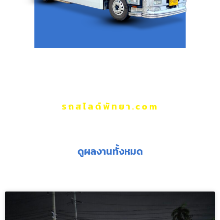
รถสไลด์พัทยา.com
ผลงานของเรา
ดูผลงานทั้งหมด