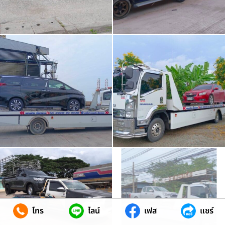
โทร
ไลน์
เฟส
แชร์