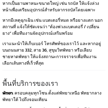
หากเป็นยานพาหนะขนาดใหญ่ เช่น รถบัส ให้แจ้งล่วง
หน้าเพื่อเตรียมอุปกรณ์สำหรับลากรถบัสโดยเฉพาะ
หากมีเหตุฉุกเฉิน เช่น แบตเตอรี่หมด หรือยางแตก นอก
สถานที่ แจ้งให้ชัดเจนว่า “ต้องพ่วงแบตเตอรี่ / เปลี่ยน
ยาง” เพื่อทีมงานจัดอุปกรณ์เสริมพร้อม
เราแนะนำให้เก็บเบอร์ โทรศัพท์ของเราไว้ และหากอยู่
บนถนนสาย 332, สาย 36, สุขุมวิทพัทยา หรือเลียบ
ชายหาดพัทยา ให้แจ้งสถานะการจราจรเพื่อทีมงาน
เลือกเส้นทางที่เร็วที่สุด
พื้นที่บริการของเรา
พัทยา
: ครอบคลุมทุกโซน ตั้งแต่พัทยาเหนือ พัทยากลาง
พัทยาใต้ ไปถึงจอมเทียน