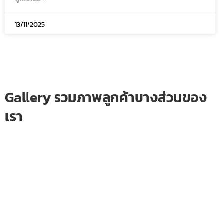
13/11/2025
Gallery รวมภาพลูกค้าบางส่วนของ
เรา