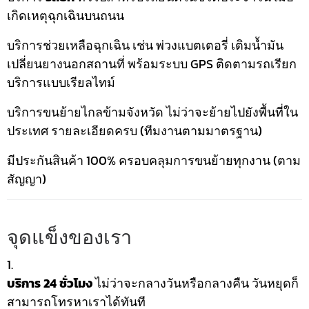
เกิดเหตุฉุกเฉินบนถนน
บริการช่วยเหลือฉุกเฉิน เช่น พ่วงแบตเตอรี่ เติมน้ำมัน
เปลี่ยนยางนอกสถานที่ พร้อมระบบ GPS ติดตามรถเรียก
บริการแบบเรียลไทม์
บริการขนย้ายไกลข้ามจังหวัด ไม่ว่าจะย้ายไปยังพื้นที่ใน
ประเทศ รายละเอียดครบ (ทีมงานตามมาตรฐาน)
มีประกันสินค้า 100% ครอบคลุมการขนย้ายทุกงาน (ตาม
สัญญา)
จุดแข็งของเรา
บริการ 24 ชั่วโมง
ไม่ว่าจะกลางวันหรือกลางคืน วันหยุดก็
สามารถโทรหาเราได้ทันที