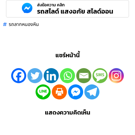
ส่งข้อความ คลิก
รถสไลด์ แสงอภัย สไลด์ออน
รถลากหนองหิน
แชร์หน้านี้
แสดงความคิดเห็น