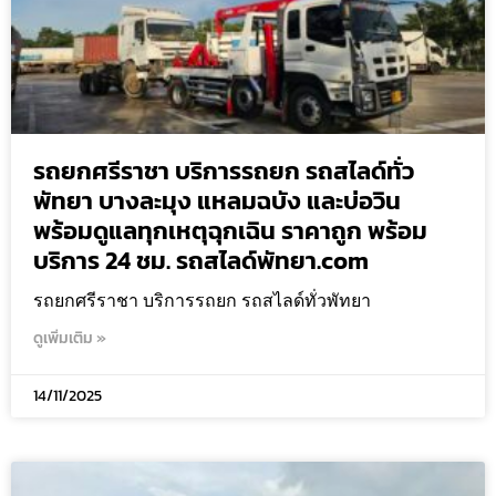
รถยกศรีราชา บริการรถยก รถสไลด์ทั่ว
พัทยา บางละมุง แหลมฉบัง และบ่อวิน
พร้อมดูแลทุกเหตุฉุกเฉิน ราคาถูก พร้อม
บริการ 24 ชม. รถสไลด์พัทยา.com
รถยกศรีราชา บริการรถยก รถสไลด์ทั่วพัทยา
ดูเพิ่มเติม »
14/11/2025