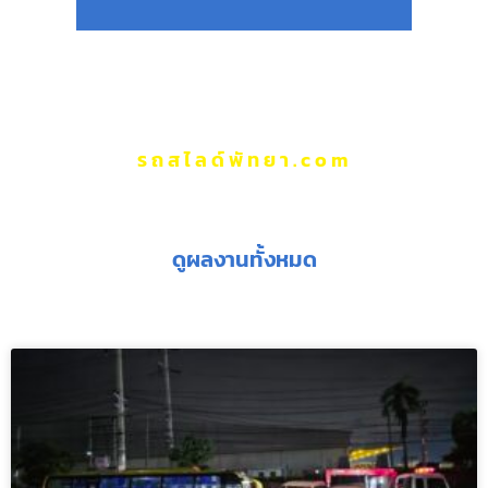
รถสไลด์พัทยา.com
ผลงานของเรา
ดูผลงานทั้งหมด