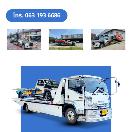
โทร. 063 193 6686