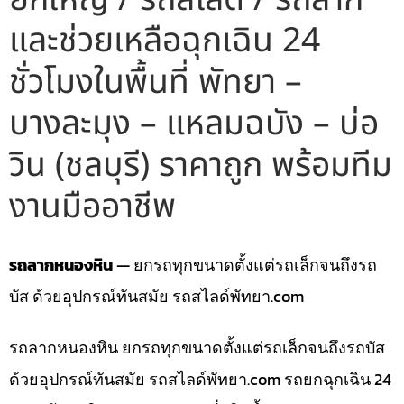
และช่วยเหลือฉุกเฉิน 24
ชั่วโมงในพื้นที่ พัทยา –
บางละมุง – แหลมฉบัง – บ่อ
วิน (ชลบุรี) ราคาถูก พร้อมทีม
งานมืออาชีพ
รถลากหนองหิน
— ยกรถทุกขนาดตั้งแต่รถเล็กจนถึงรถ
บัส ด้วยอุปกรณ์ทันสมัย รถสไลด์พัทยา.com
รถลากหนองหิน ยกรถทุกขนาดตั้งแต่รถเล็กจนถึงรถบัส
ด้วยอุปกรณ์ทันสมัย รถสไลด์พัทยา.com รถยกฉุกเฉิน 24