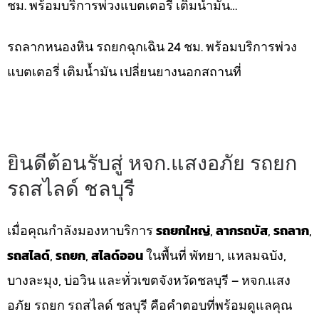
ชม. พร้อมบริการพ่วงแบตเตอรี่ เติมน้ำมัน…
รถลากหนองหิน รถยกฉุกเฉิน 24 ชม. พร้อมบริการพ่วง
แบตเตอรี่ เติมน้ำมัน เปลี่ยนยางนอกสถานที่
ยินดีต้อนรับสู่ หจก.แสงอภัย รถยก
รถสไลด์ ชลบุรี
เมื่อคุณกำลังมองหาบริการ
รถยกใหญ่
,
ลากรถบัส
,
รถลาก
,
รถสไลด์
,
รถยก
,
สไลด์ออน
ในพื้นที่ พัทยา, แหลมฉบัง,
บางละมุง, บ่อวิน และทั่วเขตจังหวัดชลบุรี – หจก.แสง
อภัย รถยก รถสไลด์ ชลบุรี คือคำตอบที่พร้อมดูแลคุณ