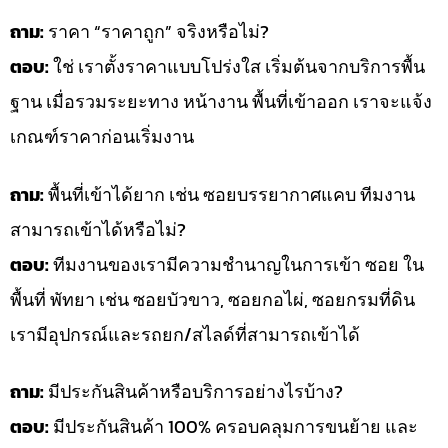
ถาม:
ราคา “ราคาถูก” จริงหรือไม่?
ตอบ:
ใช่ เราตั้งราคาแบบโปร่งใส เริ่มต้นจากบริการพื้น
ฐาน เมื่อรวมระยะทาง หน้างาน พื้นที่เข้าออก เราจะแจ้ง
เกณฑ์ราคาก่อนเริ่มงาน
ถาม:
พื้นที่เข้าได้ยาก เช่น ซอยบรรยากาศแคบ ทีมงาน
สามารถเข้าได้หรือไม่?
ตอบ:
ทีมงานของเรามีความชำนาญในการเข้า ซอย ใน
พื้นที่ พัทยา เช่น ซอยบัวขาว, ซอยกอไผ่, ซอยกรมที่ดิน
เรามีอุปกรณ์และรถยก/สไลด์ที่สามารถเข้าได้
ถาม:
มีประกันสินค้าหรือบริการอย่างไรบ้าง?
ตอบ:
มีประกันสินค้า 100% ครอบคลุมการขนย้าย และ