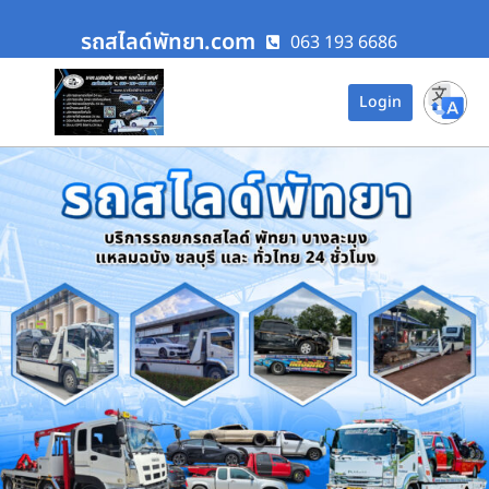
รถสไลด์พัทยา.com
063 193 6686
Login