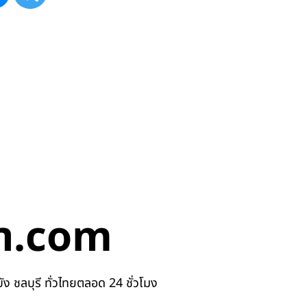
ยา.com
 ชลบุรี ทั่วไทยตลอด 24 ชั่วโมง