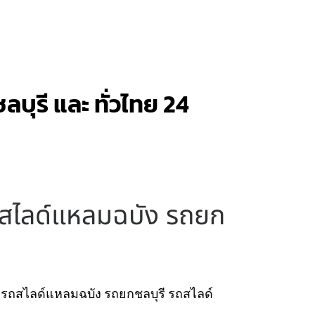
รี และ ทั่วไทย 24
สไลด์แหลมฉบัง รถยก
รถสไลด์แหลมฉบัง รถยกชลบุรี รถสไลด์