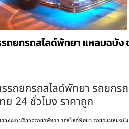
ถยกรถสไลด์พัทยา แหลมฉบัง ชลบุ
ารรถยกรถสไลด์พัทยา รถยกรถ
ไทย 24 ชั่วโมง ราคาถูก
ยา.com บริการรถยกพัทยา รถสไลด์พัทยา รถยกแหลมฉบัง 