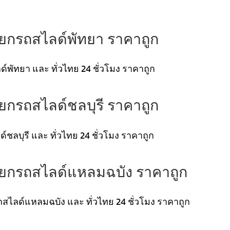
กรถสไลด์พัทยา ราคาถูก
ัทยา และ ทั่วไทย 24 ชั่วโมง ราคาถูก
กรถสไลด์ชลบุรี ราคาถูก
ลบุรี และ ทั่วไทย 24 ชั่วโมง ราคาถูก
ยกรถสไลด์แหลมฉบัง ราคาถูก
ลด์แหลมฉบัง และ ทั่วไทย 24 ชั่วโมง ราคาถูก