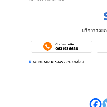
บริการรถยกร
ติดต่อเรา คลิก
063 193 6686
,
,
รถยก
รถลากหนองจอก
รถสไลด์