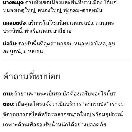
บางละมุง
: ครบทั้งเขตเมืองและพื้นที่ชานเมือง ได้แก่
หนองเกตุใหญ่, หนองใหญ่, ทุ่งกลม-ตาลหมัน
แหลมฉบัง
: บริการในโซนนิคมแหลมฉบัง, ถนนเทพ
ประสิทธิ์, ท่าเรือแหลมบาลีฮาย
บ่อวิน
: รองรับพื้นที่อุตสาหกรรม หนองปลาไหล, สุข
สมบูรณ์, มาบบอน
คำถามที่พบบ่อย
ถาม:
ถ้ายานพาหนะเป็นรถ บัส ต้องเตรียมอะไรมั้ย?
ตอบ:
เมื่อคุณโทรแจ้งว่าเป็นบริการ “ลากรถบัส” เราจะ
จัดรถยกรถสไลด์หรือรถลากขนาดใหญ่ พร้อมอุปกรณ์
เฉพาะด้านเพื่อรองรับน้ำหนักได้อย่างปลอดภัย