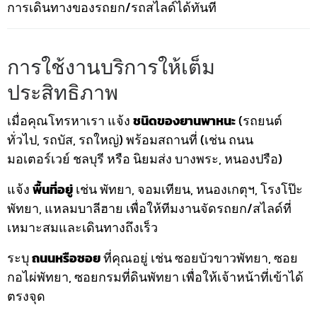
การเดินทางของรถยก/รถสไลด์ได้ทันที
การใช้งานบริการให้เต็ม
ประสิทธิภาพ
เมื่อคุณโทรหาเรา แจ้ง
ชนิดของยานพาหนะ
(รถยนต์
ทั่วไป, รถบัส, รถใหญ่) พร้อมสถานที่ (เช่น ถนน
มอเตอร์เวย์ ชลบุรี หรือ นิยมส่ง บางพระ, หนองปรือ)
แจ้ง
พื้นที่อยู่
เช่น พัทยา, จอมเทียน, หนองเกตุฯ, โรงโป๊ะ
พัทยา, แหลมบาลีฮาย เพื่อให้ทีมงานจัดรถยก/สไลด์ที่
เหมาะสมและเดินทางถึงเร็ว
ระบุ
ถนนหรือซอย
ที่คุณอยู่ เช่น ซอยบัวขาวพัทยา, ซอย
กอไผ่พัทยา, ซอยกรมที่ดินพัทยา เพื่อให้เจ้าหน้าที่เข้าได้
ตรงจุด