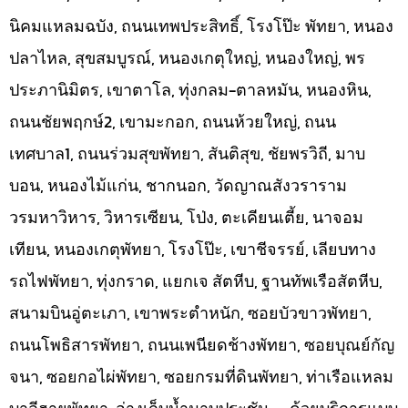
นิคมแหลมฉบัง, ถนนเทพประสิทธิ์, โรงโป๊ะ พัทยา, หนอง
ปลาไหล, สุขสมบูรณ์, หนองเกตุใหญ่, หนองใหญ่, พร
ประภานิมิตร, เขาตาโล, ทุ่งกลม-ตาลหมัน, หนองหิน,
ถนนชัยพฤกษ์2, เขามะกอก, ถนนห้วยใหญ่, ถนน
เทศบาล1, ถนนร่วมสุขพัทยา, สันติสุข, ชัยพรวิถี, มาบ
บอน, หนองไม้แก่น, ชากนอก, วัดญาณสังวราราม
วรมหาวิหาร, วิหารเซียน, โป่ง, ตะเคียนเตี้ย, นาจอม
เทียน, หนองเกตุพัทยา, โรงโป๊ะ, เขาชีจรรย์, เลียบทาง
รถไฟพัทยา, ทุ่งกราด, แยกเจ สัตหีบ, ฐานทัพเรือสัตหีบ,
สนามบินอู่ตะเภา, เขาพระตำหนัก, ซอยบัวขาวพัทยา,
ถนนโพธิสารพัทยา, ถนนเพนียดช้างพัทยา, ซอยบุณย์กัญ
จนา, ซอยกอไผ่พัทยา, ซอยกรมที่ดินพัทยา, ท่าเรือแหลม