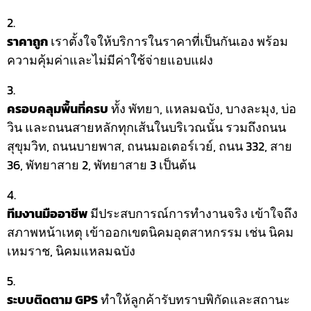
ราคาถูก
เราตั้งใจให้บริการในราคาที่เป็นกันเอง พร้อม
ความคุ้มค่าและไม่มีค่าใช้จ่ายแอบแฝง
ครอบคลุมพื้นที่ครบ
ทั้ง พัทยา, แหลมฉบัง, บางละมุง, บ่อ
วิน และถนนสายหลักทุกเส้นในบริเวณนั้น รวมถึงถนน
สุขุมวิท, ถนนบายพาส, ถนนมอเตอร์เวย์, ถนน 332, สาย
36, พัทยาสาย 2, พัทยาสาย 3 เป็นต้น
ทีมงานมืออาชีพ
มีประสบการณ์การทำงานจริง เข้าใจถึง
สภาพหน้าเหตุ เข้าออกเขตนิคมอุตสาหกรรม เช่น นิคม
เหมราช, นิคมแหลมฉบัง
ระบบติดตาม GPS
ทำให้ลูกค้ารับทราบพิกัดและสถานะ