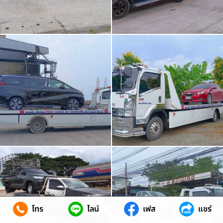
โทร
ไลน์
เฟส
แชร์