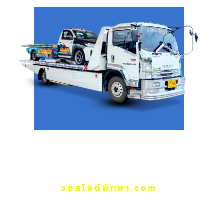
รถสไลด์พัทยา.com
ผลงานของเรา