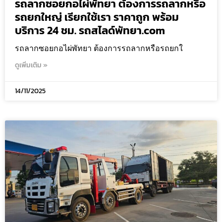
รถลากซอยกอไผ่พัทยา ต้องการรถลากหรือ
รถยกใหญ่ เรียกใช้เรา ราคาถูก พร้อม
บริการ 24 ชม. รถสไลด์พัทยา.com
รถลากซอยกอไผ่พัทยา ต้องการรถลากหรือรถยกใ
ดูเพิ่มเติม »
14/11/2025