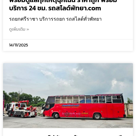
บริการ 24 ชม. รถสไลด์พัทยา.com
รถยกศรีราชา บริการรถยก รถสไลด์ทั่วพัทยา
ดูเพิ่มเติม »
14/11/2025