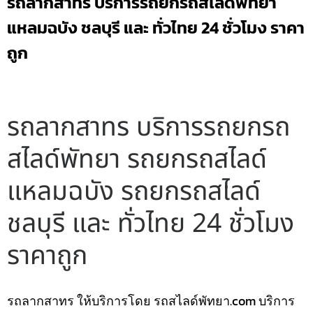
รถลากสาทร บริการรถยกรถสไลด์พัทยา
แหลมฉบัง ชลบุรี และ ทั่วไทย 24 ชั่วโมง ราคา
ถูก
รถลากสาทร บริการรถยกรถ
สไลด์พัทยา รถยกรถสไลด์
แหลมฉบัง รถยกรถสไลด์
ชลบุรี และ ทั่วไทย 24 ชั่วโมง
ราคาถูก
รถลากสาทร ให้บริการโดย รถสไลด์พัทยา.com บริการ