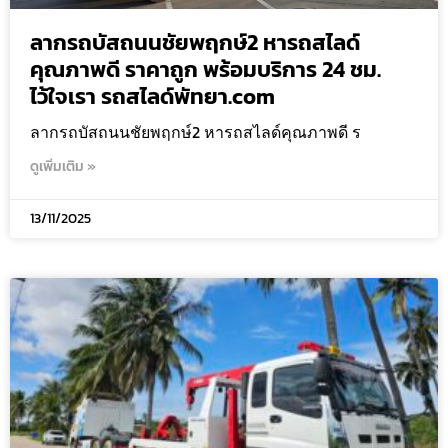
ลากรถบัสถนนชัยพฤกษ์2 หารถสไลด์
คุณภาพดี ราคาถูก พร้อมบริการ 24 ชม.
ไว้ใจเรา รถสไลด์พัทยา.com
ลากรถบัสถนนชัยพฤกษ์2 หารถสไลด์คุณภาพดี ร
ดูเพิ่มเติม »
13/11/2025