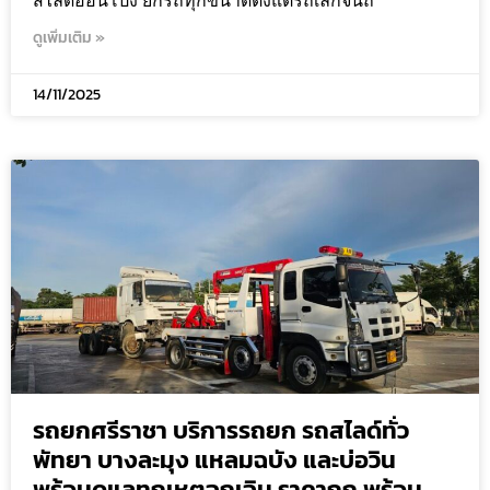
สไลด์ออนโป่ง ยกรถทุกขนาดตั้งแต่รถเล็กจนถ
ดูเพิ่มเติม »
14/11/2025
รถยกศรีราชา บริการรถยก รถสไลด์ทั่ว
พัทยา บางละมุง แหลมฉบัง และบ่อวิน
พร้อมดูแลทุกเหตุฉุกเฉิน ราคาถูก พร้อม