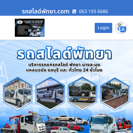
รถสไลด์พัทยา.com
063 193 6686
Login