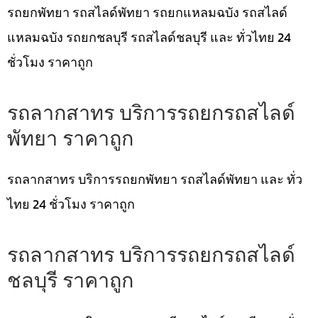
รถยกพัทยา รถสไลด์พัทยา รถยกแหลมฉบัง รถสไลด์
แหลมฉบัง รถยกชลบุรี รถสไลด์ชลบุรี และ ทั่วไทย 24
ชั่วโมง ราคาถูก
รถลากสาทร บริการรถยกรถสไลด์
พัทยา ราคาถูก
รถลากสาทร บริการรถยกพัทยา รถสไลด์พัทยา และ ทั่ว
ไทย 24 ชั่วโมง ราคาถูก
รถลากสาทร บริการรถยกรถสไลด์
ชลบุรี ราคาถูก