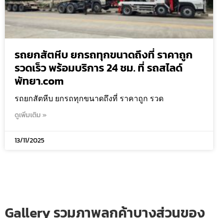
รถยกสัตหีบ ยกรถทุกขนาดถึงที่ ราคาถูก
รวดเร็ว พร้อมบริการ 24 ชม. ที่ รถสไลด์
พัทยา.com
รถยกสัตหีบ ยกรถทุกขนาดถึงที่ ราคาถูก รวด
ดูเพิ่มเติม »
13/11/2025
Gallery รวมภาพลูกค้าบางส่วนของ