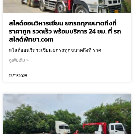
สไลด์ออนวิหารเซียน ยกรถทุกขนาดถึงที่
ราคาถูก รวดเร็ว พร้อมบริการ 24 ชม. ที่ รถ
สไลด์พัทยา.com
สไลด์ออนวิหารเซียน ยกรถทุกขนาดถึงที่ ราค
ดูเพิ่มเติม »
13/11/2025