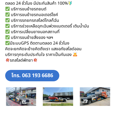
ตลอด 24 ชั่วโมง มีประกันสินค้า 100%
บริการขนย้ายรถยนต์
บริการขนย้ายรถมอเตอร์ไซค์
บริการรถยกรถสไลด์ไกลก็ฉัน
บริการช่วยเหลือฉุกเฉินพ่วงแบตเตอรี่ เติมน้ำมัน
บริการเปลี่ยนยางนอกสถานที่
บริการขนย้ายสิ่งของ ฯลฯ
มีระบบGPS ติดตามตลอด 24 ชั่วโมง
คิดจะยกคิดจะย้ายคิดถึงเรา แสงอภัยสไลด์ออน
บริการทุกระดับประทับใจ ราคาเป็นกันเอง
รถสไลด์พัทยา
โทร. 063 193 6686