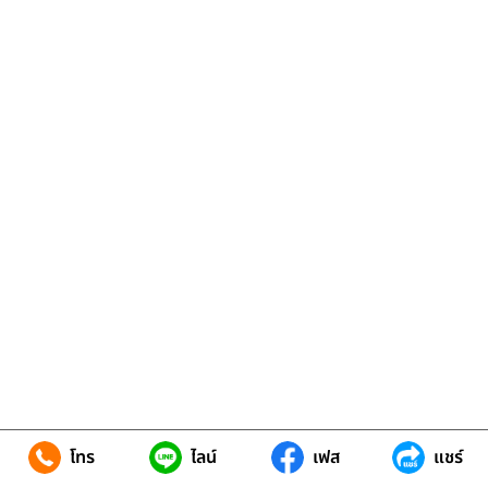
โทร
ไลน์
เฟส
แชร์