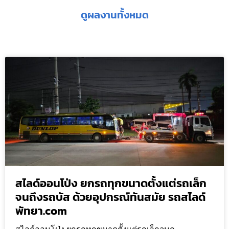
ดูผลงานทั้งหมด
สไลด์ออนโป่ง ยกรถทุกขนาดตั้งแต่รถเล็ก
จนถึงรถบัส ด้วยอุปกรณ์ทันสมัย รถสไลด์
พัทยา.com