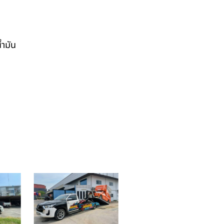
้ำมัน