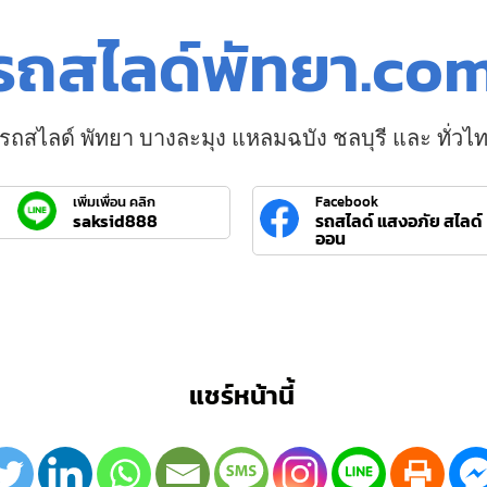
รถสไลด์พัทยา.co
ถสไลด์ พัทยา บางละมุง แหลมฉบัง ชลบุรี และ ทั่วไท
เพิ่มเพื่อน คลิก
Facebook
saksid888
รถสไลด์ แสงอภัย สไลด์
ออน
แชร์หน้านี้