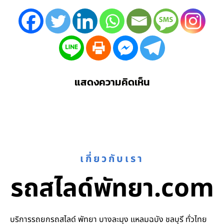
แสดงความคิดเห็น
เกี่ยวกับเรา
รถสไลด์พัทยา.com
บริการรถยกรถสไลด์ พัทยา บางละมุง แหลมฉบัง ชลบุรี ทั่วไทย