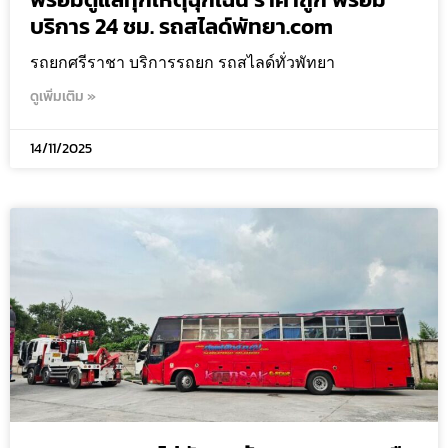
บริการ 24 ชม. รถสไลด์พัทยา.com
รถยกศรีราชา บริการรถยก รถสไลด์ทั่วพัทยา
ดูเพิ่มเติม »
14/11/2025