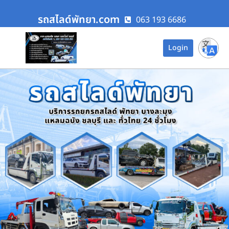
รถสไลด์พัทยา.com
063 193 6686
Login