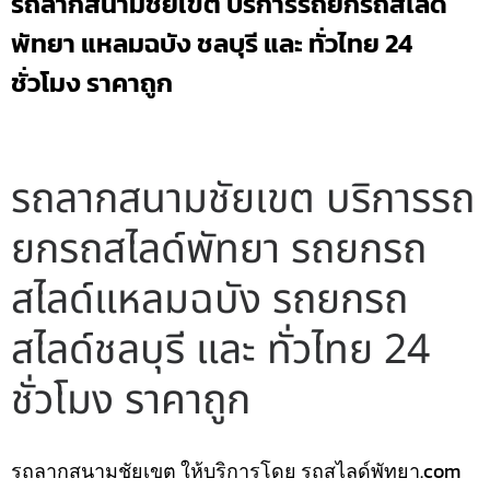
รถลากสนามชัยเขต บริการรถยกรถสไลด์
พัทยา แหลมฉบัง ชลบุรี และ ทั่วไทย 24
ชั่วโมง ราคาถูก
รถลากสนามชัยเขต บริการรถ
ยกรถสไลด์พัทยา รถยกรถ
สไลด์แหลมฉบัง รถยกรถ
สไลด์ชลบุรี และ ทั่วไทย 24
ชั่วโมง ราคาถูก
รถลากสนามชัยเขต ให้บริการโดย รถสไลด์พัทยา.com