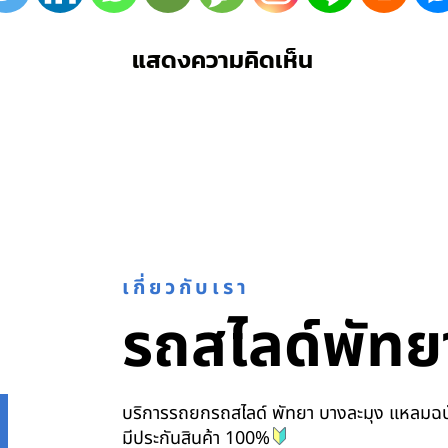
แสดงความคิดเห็น
เกี่ยวกับเรา
รถสไลด์พัท
บริการรถยกรถสไลด์ พัทยา บางละมุง แหลมฉบัง
มีประกันสินค้า 100%