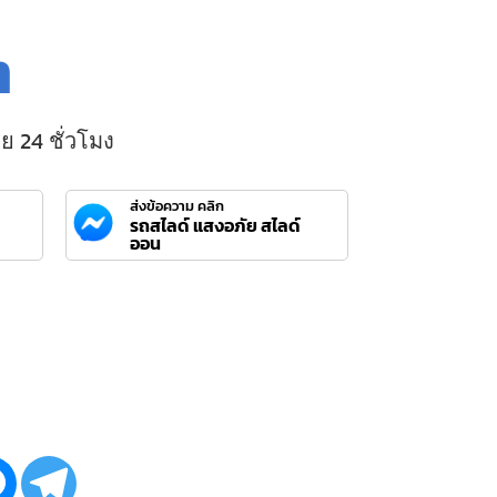
m
ย 24 ชั่วโมง
ส่งข้อความ คลิก
รถสไลด์ แสงอภัย สไลด์
ออน