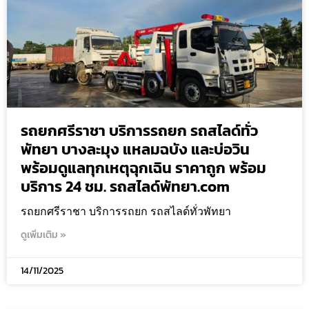
รถยกศรีราชา บริการรถยก รถสไลด์ทั่ว
พัทยา บางละมุง แหลมฉบัง และบ่อวิน
พร้อมดูแลทุกเหตุฉุกเฉิน ราคาถูก พร้อม
บริการ 24 ชม. รถสไลด์พัทยา.com
รถยกศรีราชา บริการรถยก รถสไลด์ทั่วพัทยา
ดูเพิ่มเติม »
14/11/2025