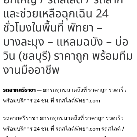
และช่วยเหลือฉุกเฉิน 24
ชั่วโมงในพื้นที่ พัทยา –
บางละมุง – แหลมฉบัง – บ่อ
วิน (ชลบุรี) ราคาถูก พร้อมทีม
งานมืออาชีพ
รถลากศรีราชา
— ยกรถทุกขนาดถึงที่ ราคาถูก รวดเร็ว
พร้อมบริการ 24 ชม. ที่ รถสไลด์พัทยา.com
รถลากศรีราชา ยกรถทุกขนาดถึงที่ ราคาถูก รวดเร็ว
พร้อมบริการ 24 ชม. ที่ รถสไลด์พัทยา.com รถสไลด์ /