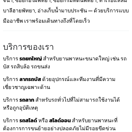
จนา, ซอยกอไผ่พัทยา, ซอยกรมที่ดินพัทยา, ท่าเรือแหลม
บาลีฮายพัทยา, อ่างเก็บน้ำมาบประชัน — ด้วยบริการแบบ
มืออาชีพ เราพร้อมเดินทางถึงที่โดยเร็ว
บริการของเรา
บริการ
รถยกใหญ่
สำหรับยานพาหนะขนาดใหญ่ เช่น รถ
บัส รถสิบล้อ รถขนส่ง
บริการ
ลากรถบัส
ด้วยอุปกรณ์และทีมงานที่มีความ
เชี่ยวชาญเฉพาะด้าน
บริการ
รถลาก
สำหรับรถทั่วไปที่ไม่สามารถใช้งานได้
หรือถูกอุบัติเหตุ
บริการ
รถสไลด์
หรือ
สไลด์ออน
สำหรับยานพาหนะที่
ต้องการการขนย้ายอย่างปลอดภัยไม่มีรอยขีดข่วน