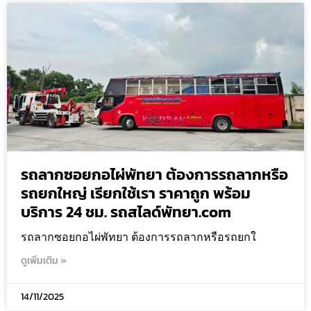
รถลากซอยกอไผ่พัทยา ต้องการรถลากหรือ
รถยกใหญ่ เรียกใช้เรา ราคาถูก พร้อม
บริการ 24 ชม. รถสไลด์พัทยา.com
รถลากซอยกอไผ่พัทยา ต้องการรถลากหรือรถยกใ
ดูเพิ่มเติม »
14/11/2025