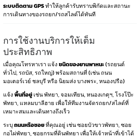
ระบบติดตาม GPS
ทำให้ลูกค้ารับทราบพิกัดและสถานะ
การเดินทางของรถยก/รถสไลด์ได้ทันที
การใช้งานบริการให้เต็ม
ประสิทธิภาพ
เมื่อคุณโทรหาเรา แจ้ง
ชนิดของยานพาหนะ
(รถยนต์
ทั่วไป, รถบัส, รถใหญ่) พร้อมสถานที่ (เช่น ถนน
มอเตอร์เวย์ ชลบุรี หรือ นิยมส่ง บางพระ, หนองปรือ)
แจ้ง
พื้นที่อยู่
เช่น พัทยา, จอมเทียน, หนองเกตุฯ, โรงโป๊ะ
พัทยา, แหลมบาลีฮาย เพื่อให้ทีมงานจัดรถยก/สไลด์ที่
เหมาะสมและเดินทางถึงเร็ว
ระบุ
ถนนหรือซอย
ที่คุณอยู่ เช่น ซอยบัวขาวพัทยา, ซอย
กอไผ่พัทยา, ซอยกรมที่ดินพัทยา เพื่อให้เจ้าหน้าที่เข้าได้