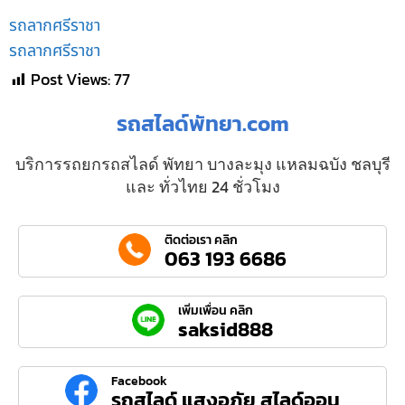
รถลากศรีราชา
รถลากศรีราชา
Post Views:
77
รถสไลด์พัทยา.com
บริการรถยกรถสไลด์ พัทยา บางละมุง แหลมฉบัง ชลบุรี
และ ทั่วไทย 24 ชั่วโมง
ติดต่อเรา คลิก
063 193 6686
เพิ่มเพื่อน คลิก
saksid888
Facebook
รถสไลด์ แสงอภัย สไลด์ออน