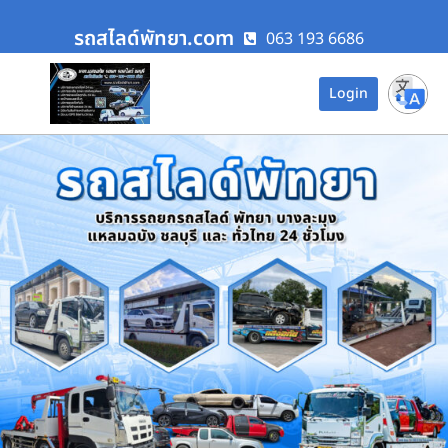
รถสไลด์พัทยา.com
063 193 6686
Login