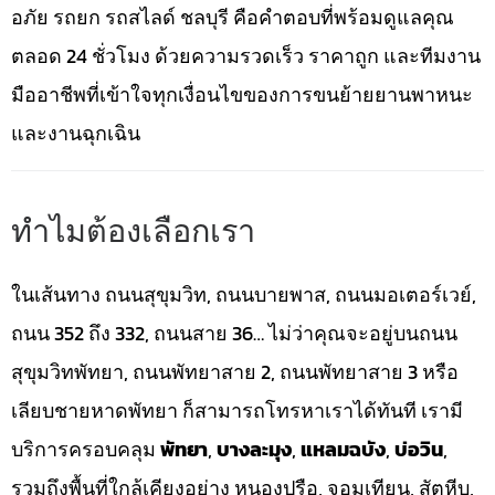
อภัย รถยก รถสไลด์ ชลบุรี คือคำตอบที่พร้อมดูแลคุณ
ตลอด 24 ชั่วโมง ด้วยความรวดเร็ว ราคาถูก และทีมงาน
มืออาชีพที่เข้าใจทุกเงื่อนไขของการขนย้ายยานพาหนะ
และงานฉุกเฉิน
ทำไมต้องเลือกเรา
ในเส้นทาง ถนนสุขุมวิท, ถนนบายพาส, ถนนมอเตอร์เวย์,
ถนน 352 ถึง 332, ถนนสาย 36… ไม่ว่าคุณจะอยู่บนถนน
สุขุมวิทพัทยา, ถนนพัทยาสาย 2, ถนนพัทยาสาย 3 หรือ
เลียบชายหาดพัทยา ก็สามารถโทรหาเราได้ทันที เรามี
บริการครอบคลุม
พัทยา
,
บางละมุง
,
แหลมฉบัง
,
บ่อวิน
,
รวมถึงพื้นที่ใกล้เคียงอย่าง หนองปรือ, จอมเทียน, สัตหีบ,