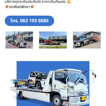
บริการทุกระดับประทับใจ ราคาเป็นกันเอง
รถสไลด์พัทยา
โทร. 063 193 6686