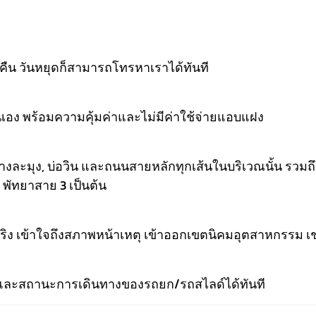
คืน วันหยุดก็สามารถโทรหาเราได้ทันที
ันเอง พร้อมความคุ้มค่าและไม่มีค่าใช้จ่ายแอบแฝง
 บางละมุง, บ่อวิน และถนนสายหลักทุกเส้นในบริเวณนั้น รวม
 พัทยาสาย 3 เป็นต้น
ง เข้าใจถึงสภาพหน้าเหตุ เข้าออกเขตนิคมอุตสาหกรรม เ
ดและสถานะการเดินทางของรถยก/รถสไลด์ได้ทันที