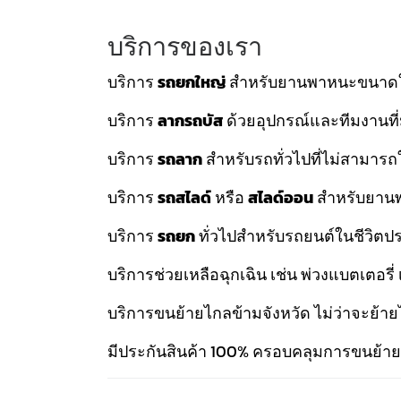
บริการของเรา
บริการ
รถยกใหญ่
สำหรับยานพาหนะขนาดใหญ
บริการ
ลากรถบัส
ด้วยอุปกรณ์และทีมงานที
บริการ
รถลาก
สำหรับรถทั่วไปที่ไม่สามารถใช
บริการ
รถสไลด์
หรือ
สไลด์ออน
สำหรับยานพ
บริการ
รถยก
ทั่วไปสำหรับรถยนต์ในชีวิตปร
บริการช่วยเหลือฉุกเฉิน เช่น พ่วงแบตเตอร
บริการขนย้ายไกลข้ามจังหวัด ไม่ว่าจะย้า
มีประกันสินค้า 100% ครอบคลุมการขนย้า