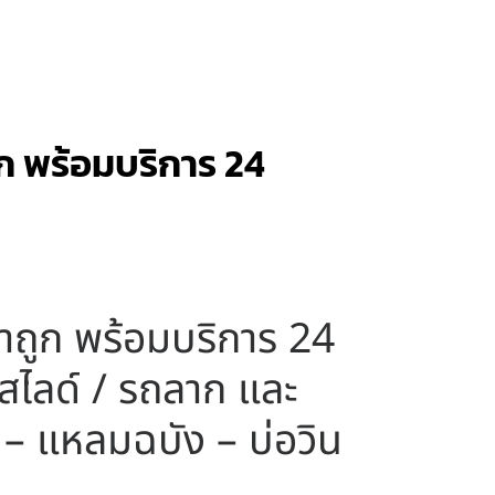
ก พร้อมบริการ 24
าถูก พร้อมบริการ 24
สไลด์ / รถลาก และ
ง – แหลมฉบัง – บ่อวิน