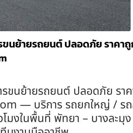
ารขนย้ายรถยนต์ ปลอดภัย ราคาถู
om
การขนย้ายรถยนต์ ปลอดภัย ราค
.com — บริการ รถยกใหญ่ / รถ
่วโมงในพื้นที่ พัทยา – บางละมุ
มทีมงานมืออาชีพ