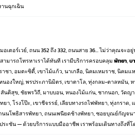
านฉุกเฉิน
เตอร์เวย์, ถนน 352 ถึง 332, ถนนสาย 36… ไม่ว่าคุณจะอยู
็สามารถโทรหาเราได้ทันที เรามีบริการครอบคลุม
พัทยา
,
บา
ีราชา, อมตะซิตี้, เขาไม้แก้ว, นาเกลือ, นิคมเหมราช, นิคมแ
 หนองใหญ่, พรประภานิมิตร, เขาตาโล, ทุ่งกลม-ตาลหมัน, 
สันติสุข, ชัยพรวิถี, มาบบอน, หนองไม้แก่น, ชากนอก, วัด
ัทยา, โรงโป๊ะ, เขาชีจรรย์, เลียบทางรถไฟพัทยา, ทุ่งกราด, แ
ถนนโพธิสารพัทยา, ถนนเพนียดช้างพัทยา, ซอยบุณย์กัญจนา,
ประชัน — ด้วยบริการแบบมืออาชีพ เราพร้อมเดินทางถึงที่โ