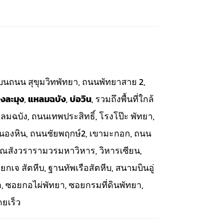
่บนถนน สุขุมวิทพัทยา, ถนนพัทยาสาย 2,
งละมุง
,
แหลมฉบัง
,
บ่อวิน
, รวมถึงพื้นที่ใกล้
หลมฉบัง, ถนนเทพประสิทธิ์, โรงโป๊ะ พัทยา,
หนองหิน, ถนนชัยพฤกษ์2, เขามะกอก, ถนน
ญาณสังวรารามวรมหาวิหาร, วิหารเซียน,
ยกเจ สัตหีบ, ฐานทัพเรือสัตหีบ, สนามบินอู่
 ซอยกอไผ่พัทยา, ซอยกรมที่ดินพัทยา,
ดยเร็ว