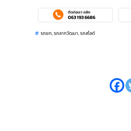
ติดต่อเรา คลิก
063 193 6686
,
,
รถยก
รถลากวัฒนา
รถสไลด์