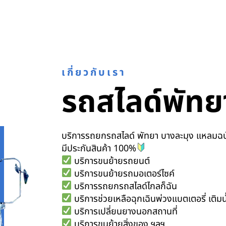
เกี่ยวกับเรา
รถสไลด์พัท
บริการรถยกรถสไลด์ พัทยา บางละมุง แหลมฉบัง
มีประกันสินค้า 100%
บริการขนย้ายรถยนต์
บริการขนย้ายรถมอเตอร์ไซค์
บริการรถยกรถสไลด์ไกลก็ฉัน
บริการช่วยเหลือฉุกเฉินพ่วงแบตเตอรี่ เติมน
บริการเปลี่ยนยางนอกสถานที่
บริการขนย้ายสิ่งของ ฯลฯ