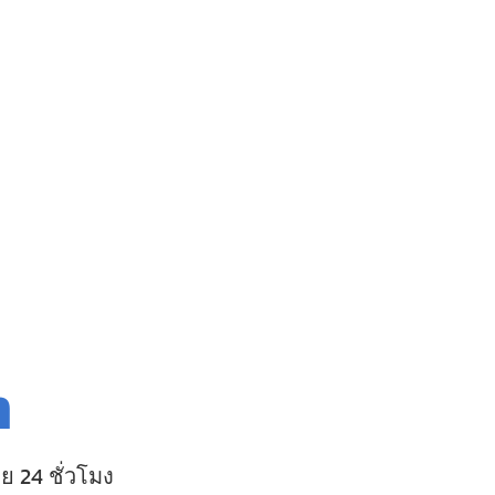
m
ย 24 ชั่วโมง