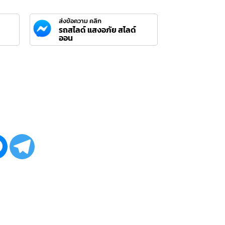
ส่งข้อความ คลิก
รถสไลด์ แสงอภัย สไลด์
ออน