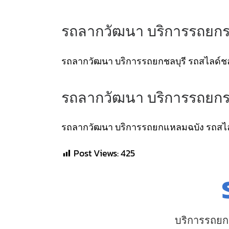
รถลากวัฒนา บริการรถยกรถ
รถลากวัฒนา บริการรถยกชลบุรี รถสไลด์ชลบุ
รถลากวัฒนา บริการรถยกร
รถลากวัฒนา บริการรถยกแหลมฉบัง รถสไลด์
Post Views:
425
บริการรถยกร