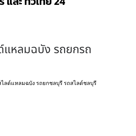
และ ทั่วไทย 24
ด์แหลมฉบัง รถยกรถ
ลด์แหลมฉบัง รถยกชลบุรี รถสไลด์ชลบุรี