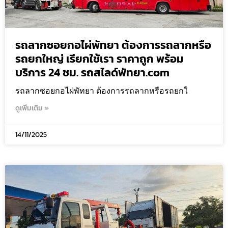
รถลากซอยกอไผ่พัทยา ต้องการรถลากหรือ
รถยกใหญ่ เรียกใช้เรา ราคาถูก พร้อม
บริการ 24 ชม. รถสไลด์พัทยา.com
รถลากซอยกอไผ่พัทยา ต้องการรถลากหรือรถยกใ
ดูเพิ่มเติม »
14/11/2025