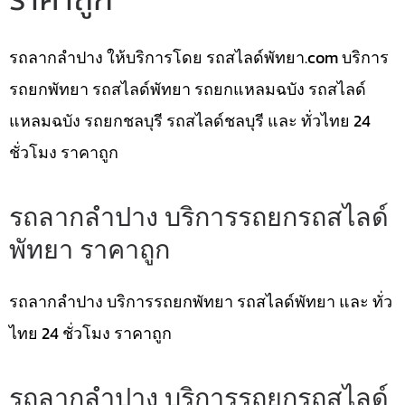
รถลากลำปาง ให้บริการโดย รถสไลด์พัทยา.com บริการ
รถยกพัทยา รถสไลด์พัทยา รถยกแหลมฉบัง รถสไลด์
แหลมฉบัง รถยกชลบุรี รถสไลด์ชลบุรี และ ทั่วไทย 24
ชั่วโมง ราคาถูก
รถลากลำปาง บริการรถยกรถสไลด์
พัทยา ราคาถูก
รถลากลำปาง บริการรถยกพัทยา รถสไลด์พัทยา และ ทั่ว
ไทย 24 ชั่วโมง ราคาถูก
รถลากลำปาง บริการรถยกรถสไลด์