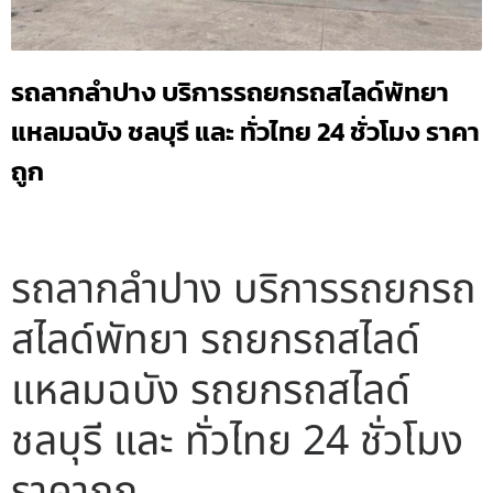
รถลากลำปาง บริการรถยกรถสไลด์พัทยา
แหลมฉบัง ชลบุรี และ ทั่วไทย 24 ชั่วโมง ราคา
ถูก
รถลากลำปาง บริการรถยกรถ
สไลด์พัทยา รถยกรถสไลด์
แหลมฉบัง รถยกรถสไลด์
ชลบุรี และ ทั่วไทย 24 ชั่วโมง
ราคาถูก