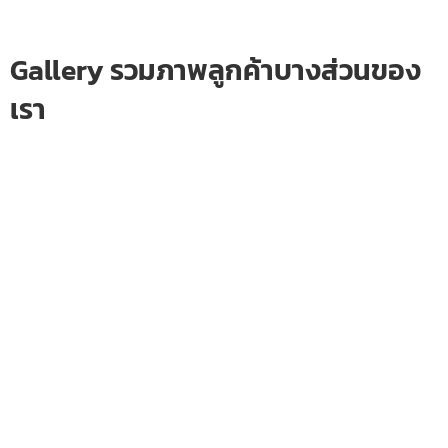
Gallery รวมภาพลูกค้าบางส่วนของ
เรา