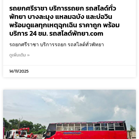
รถยกศรีราชา บริการรถยก รถสไลด์ทั่ว
พัทยา บางละมุง แหลมฉบัง และบ่อวิน
พร้อมดูแลทุกเหตุฉุกเฉิน ราคาถูก พร้อม
บริการ 24 ชม. รถสไลด์พัทยา.com
รถยกศรีราชา บริการรถยก รถสไลด์ทั่วพัทยา
ดูเพิ่มเติม »
14/11/2025