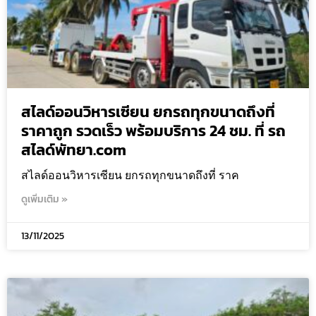
สไลด์ออนวิหารเซียน ยกรถทุกขนาดถึงที่
ราคาถูก รวดเร็ว พร้อมบริการ 24 ชม. ที่ รถ
สไลด์พัทยา.com
สไลด์ออนวิหารเซียน ยกรถทุกขนาดถึงที่ ราค
ดูเพิ่มเติม »
13/11/2025