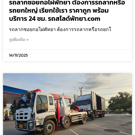
รถลากซอยกอไผ่พัทยา ต้องการรถลากหรือ
รถยกใหญ่ เรียกใช้เรา ราคาถูก พร้อม
บริการ 24 ชม. รถสไลด์พัทยา.com
รถลากซอยกอไผ่พัทยา ต้องการรถลากหรือรถยกใ
ดูเพิ่มเติม »
14/11/2025