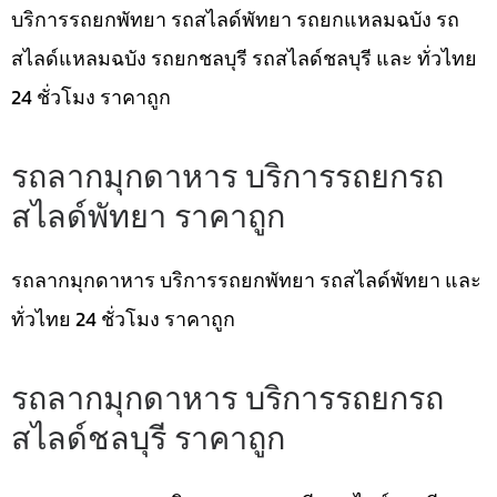
บริการรถยกพัทยา รถสไลด์พัทยา รถยกแหลมฉบัง รถ
สไลด์แหลมฉบัง รถยกชลบุรี รถสไลด์ชลบุรี และ ทั่วไทย
24 ชั่วโมง ราคาถูก
รถลากมุกดาหาร บริการรถยกรถ
สไลด์พัทยา ราคาถูก
รถลากมุกดาหาร บริการรถยกพัทยา รถสไลด์พัทยา และ
ทั่วไทย 24 ชั่วโมง ราคาถูก
รถลากมุกดาหาร บริการรถยกรถ
สไลด์ชลบุรี ราคาถูก