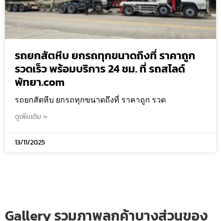
รถยกสัตหีบ ยกรถทุกขนาดถึงที่ ราคาถูก
รวดเร็ว พร้อมบริการ 24 ชม. ที่ รถสไลด์
พัทยา.com
รถยกสัตหีบ ยกรถทุกขนาดถึงที่ ราคาถูก รวด
ดูเพิ่มเติม »
13/11/2025
Gallery รวมภาพลูกค้าบางส่วนของ