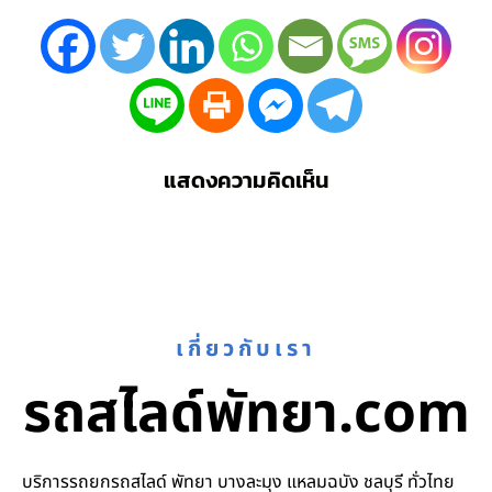
แสดงความคิดเห็น
เกี่ยวกับเรา
รถสไลด์พัทยา.com
บริการรถยกรถสไลด์ พัทยา บางละมุง แหลมฉบัง ชลบุรี ทั่วไทย