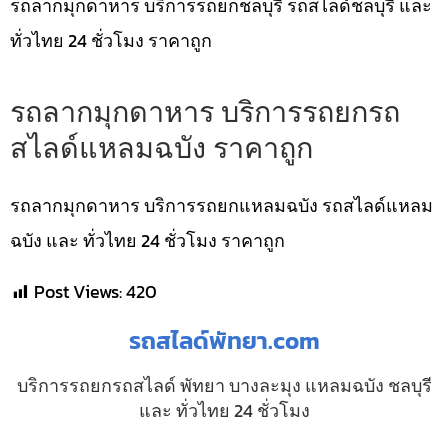
รถลากมุกดาหาร บริการรถยกชลบุรี รถสไลด์ชลบุรี และ
ทั่วไทย 24 ชั่วโมง ราคาถูก
รถลากมุกดาหาร บริการรถยกรถ
สไลด์แหลมฉบัง ราคาถูก
รถลากมุกดาหาร บริการรถยกแหลมฉบัง รถสไลด์แหลม
ฉบัง และ ทั่วไทย 24 ชั่วโมง ราคาถูก
Post Views:
420
รถสไลด์พัทยา.com
บริการรถยกรถสไลด์ พัทยา บางละมุง แหลมฉบัง ชลบุรี
และ ทั่วไทย 24 ชั่วโมง