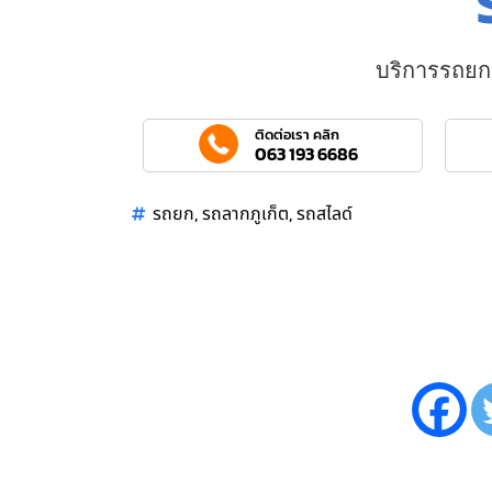
บริการรถยกร
ติดต่อเรา คลิก
063 193 6686
,
,
รถยก
รถลากภูเก็ต
รถสไลด์