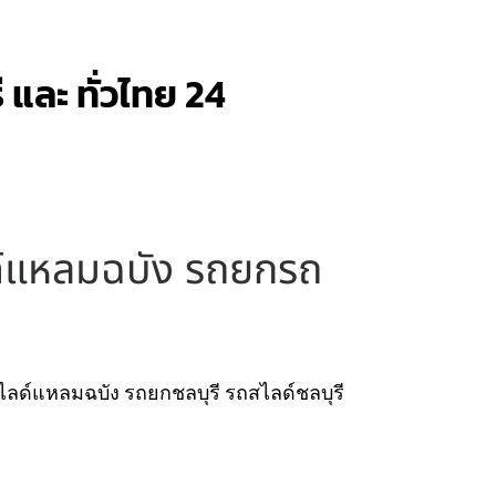
และ ทั่วไทย 24
ด์แหลมฉบัง รถยกรถ
ลด์แหลมฉบัง รถยกชลบุรี รถสไลด์ชลบุรี