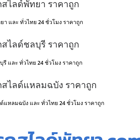
ถสไลด์พัทยา ราคาถูก
า และ ทั่วไทย 24 ชั่วโมง ราคาถูก
สไลด์ชลบุรี ราคาถูก
รี และ ทั่วไทย 24 ชั่วโมง ราคาถูก
ถสไลด์แหลมฉบัง ราคาถูก
แหลมฉบัง และ ทั่วไทย 24 ชั่วโมง ราคาถูก