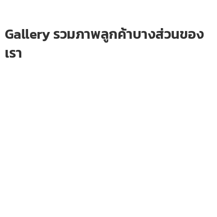
Gallery รวมภาพลูกค้าบางส่วนของ
เรา