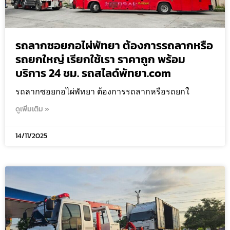
รถลากซอยกอไผ่พัทยา ต้องการรถลากหรือ
รถยกใหญ่ เรียกใช้เรา ราคาถูก พร้อม
บริการ 24 ชม. รถสไลด์พัทยา.com
รถลากซอยกอไผ่พัทยา ต้องการรถลากหรือรถยกใ
ดูเพิ่มเติม »
14/11/2025