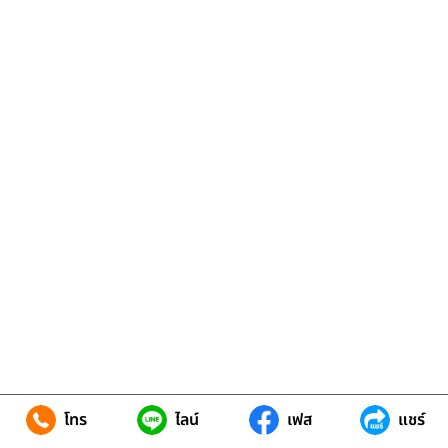
โทร
ไลน์
เฟส
แชร์