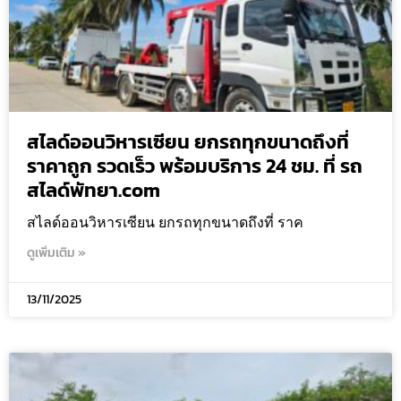
สไลด์ออนวิหารเซียน ยกรถทุกขนาดถึงที่
ราคาถูก รวดเร็ว พร้อมบริการ 24 ชม. ที่ รถ
สไลด์พัทยา.com
สไลด์ออนวิหารเซียน ยกรถทุกขนาดถึงที่ ราค
ดูเพิ่มเติม »
13/11/2025