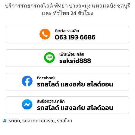
บริการรถยกรถสไลด์ พัทยา บางละมุง แหลมฉบัง ชลบุรี
และ ทั่วไทย 24 ชั่วโมง
ติดต่อเรา คลิก
063 193 6686
เพิ่มเพื่อน คลิก
saksid888
Facebook
รถสไลด์ แสงอภัย สไลด์ออน
ส่งข้อความ คลิก
รถสไลด์ แสงอภัย สไลด์ออน
,
,
รถยก
รถลากภาษีเจริญ
รถสไลด์