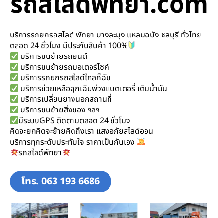
รถสไลด์พัทยา.com
บริการรถยกรถสไลด์ พัทยา บางละมุง แหลมฉบัง ชลบุรี ทั่วไทย
ตลอด 24 ชั่วโมง มีประกันสินค้า 100%
บริการขนย้ายรถยนต์
บริการขนย้ายรถมอเตอร์ไซค์
บริการรถยกรถสไลด์ไกลก็ฉัน
บริการช่วยเหลือฉุกเฉินพ่วงแบตเตอรี่ เติมน้ำมัน
บริการเปลี่ยนยางนอกสถานที่
บริการขนย้ายสิ่งของ ฯลฯ
มีระบบGPS ติดตามตลอด 24 ชั่วโมง
คิดจะยกคิดจะย้ายคิดถึงเรา แสงอภัยสไลด์ออน
บริการทุกระดับประทับใจ ราคาเป็นกันเอง
รถสไลด์พัทยา
โทร. 063 193 6686