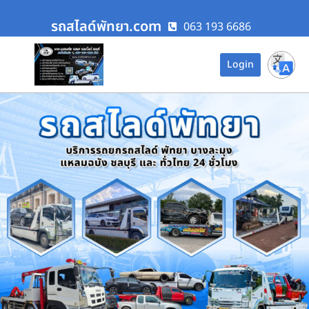
รถสไลด์พัทยา.com
063 193 6686
Login