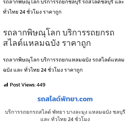
รถลากพิษณุโลก บริการรถยกชลบุรี รถสไลด์ชลบุรี และ
ทั่วไทย 24 ชั่วโมง ราคาถูก
รถลากพิษณุโลก บริการรถยกรถ
สไลด์แหลมฉบัง ราคาถูก
รถลากพิษณุโลก บริการรถยกแหลมฉบัง รถสไลด์แหลม
ฉบัง และ ทั่วไทย 24 ชั่วโมง ราคาถูก
Post Views:
449
รถสไลด์พัทยา.com
บริการรถยกรถสไลด์ พัทยา บางละมุง แหลมฉบัง ชลบุรี
และ ทั่วไทย 24 ชั่วโมง