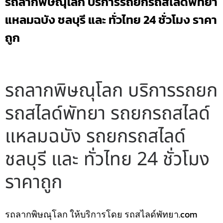
รถลากพิษณุโลก บริการรถยกรถสไลด์พัทยา
แหลมฉบัง ชลบุรี และ ทั่วไทย 24 ชั่วโมง ราคา
ถูก
รถลากพิษณุโลก บริการรถยก
รถสไลด์พัทยา รถยกรถสไลด์
แหลมฉบัง รถยกรถสไลด์
ชลบุรี และ ทั่วไทย 24 ชั่วโมง
ราคาถูก
รถลากพิษณุโลก ให้บริการโดย รถสไลด์พัทยา.com