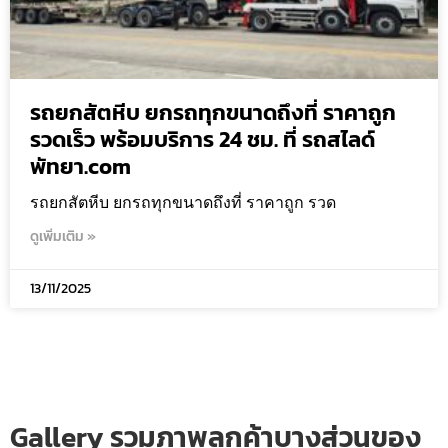
รถยกสัตหีบ ยกรถทุกขนาดถึงที่ ราคาถูก
รวดเร็ว พร้อมบริการ 24 ชม. ที่ รถสไลด์
พัทยา.com
รถยกสัตหีบ ยกรถทุกขนาดถึงที่ ราคาถูก รวด
ดูเพิ่มเติม »
13/11/2025
Gallery รวมภาพลูกค้าบางส่วนของ