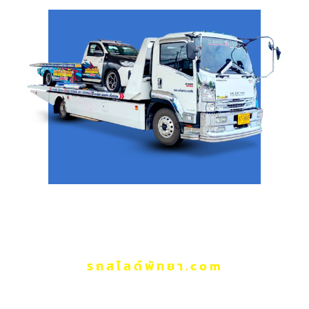
รถสไลด์พัทยา.com
ผลงานของเรา