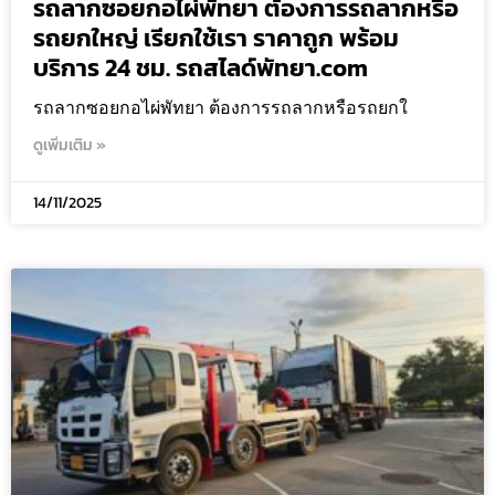
รถลากซอยกอไผ่พัทยา ต้องการรถลากหรือ
รถยกใหญ่ เรียกใช้เรา ราคาถูก พร้อม
บริการ 24 ชม. รถสไลด์พัทยา.com
รถลากซอยกอไผ่พัทยา ต้องการรถลากหรือรถยกใ
ดูเพิ่มเติม »
14/11/2025