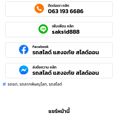
ติดต่อเรา คลิก
063 193 6686
เพิ่มเพื่อน คลิก
saksid888
Facebook
รถสไลด์ แสงอภัย สไลด์ออน
ส่งข้อความ คลิก
รถสไลด์ แสงอภัย สไลด์ออน
,
,
รถยก
รถลากพิษณุโลก
รถสไลด์
แชร์หน้านี้