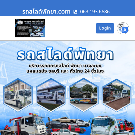
รถสไลด์พัทยา.com
063 193 6686
Login