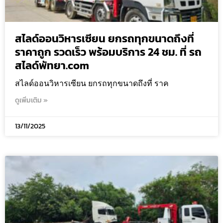
สไลด์ออนวิหารเซียน ยกรถทุกขนาดถึงที่
ราคาถูก รวดเร็ว พร้อมบริการ 24 ชม. ที่ รถ
สไลด์พัทยา.com
สไลด์ออนวิหารเซียน ยกรถทุกขนาดถึงที่ ราค
ดูเพิ่มเติม »
13/11/2025