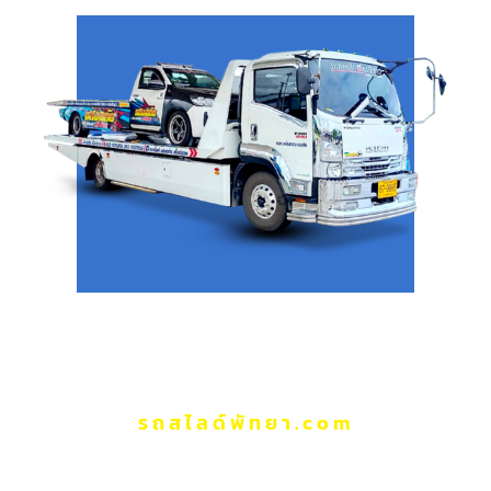
รถสไลด์พัทยา.com
ผลงานของเรา