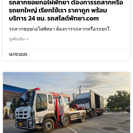
รถลากซอยกอไผ่พัทยา ต้องการรถลากหรือ
รถยกใหญ่ เรียกใช้เรา ราคาถูก พร้อม
บริการ 24 ชม. รถสไลด์พัทยา.com
รถลากซอยกอไผ่พัทยา ต้องการรถลากหรือรถยกใ
ดูเพิ่มเติม »
14/11/2025