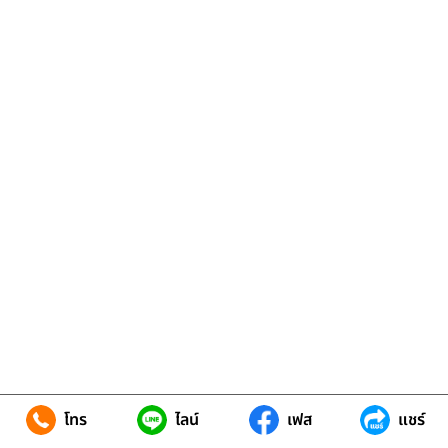
โทร
ไลน์
เฟส
แชร์