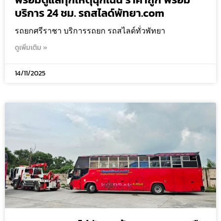
บริการ 24 ชม. รถสไลด์พัทยา.com
รถยกศรีราชา บริการรถยก รถสไลด์ทั่วพัทยา
ดูเพิ่มเติม »
14/11/2025