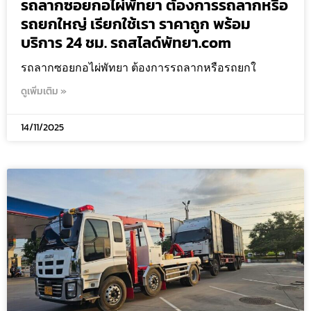
รถลากซอยกอไผ่พัทยา ต้องการรถลากหรือ
รถยกใหญ่ เรียกใช้เรา ราคาถูก พร้อม
บริการ 24 ชม. รถสไลด์พัทยา.com
รถลากซอยกอไผ่พัทยา ต้องการรถลากหรือรถยกใ
ดูเพิ่มเติม »
14/11/2025