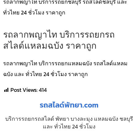
รถลากพญาไท บริการรถยกชลบุรี รถสไลด์ชลบุรี และ
ทั่วไทย 24 ชั่วโมง ราคาถูก
รถลากพญาไท บริการรถยกรถ
สไลด์แหลมฉบัง ราคาถูก
รถลากพญาไท บริการรถยกแหลมฉบัง รถสไลด์แหลม
ฉบัง และ ทั่วไทย 24 ชั่วโมง ราคาถูก
Post Views:
414
รถสไลด์พัทยา.com
บริการรถยกรถสไลด์ พัทยา บางละมุง แหลมฉบัง ชลบุรี
และ ทั่วไทย 24 ชั่วโมง