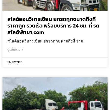
สไลด์ออนวิหารเซียน ยกรถทุกขนาดถึงที่
ราคาถูก รวดเร็ว พร้อมบริการ 24 ชม. ที่ รถ
สไลด์พัทยา.com
สไลด์ออนวิหารเซียน ยกรถทุกขนาดถึงที่ ราค
ดูเพิ่มเติม »
13/11/2025