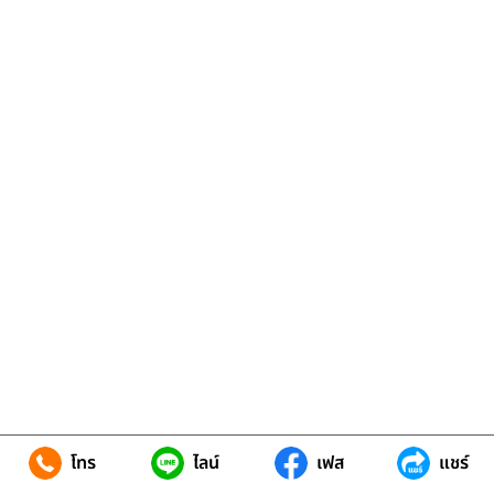
โทร
ไลน์
เฟส
แชร์