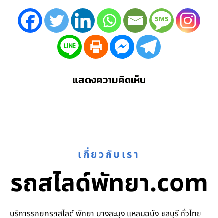
แสดงความคิดเห็น
เกี่ยวกับเรา
รถสไลด์พัทยา.com
บริการรถยกรถสไลด์ พัทยา บางละมุง แหลมฉบัง ชลบุรี ทั่วไทย