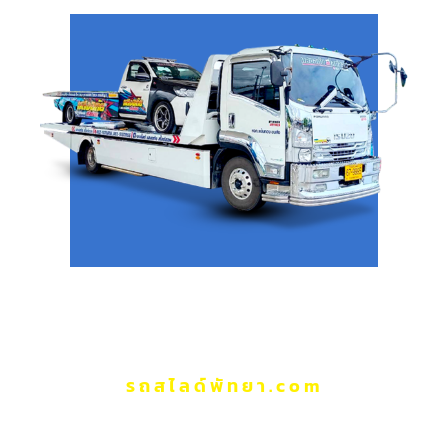
รถสไลด์พัทยา.com
ผลงานของเรา