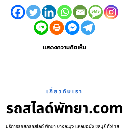
แสดงความคิดเห็น
เกี่ยวกับเรา
รถสไลด์พัทยา.com
บริการรถยกรถสไลด์ พัทยา บางละมุง แหลมฉบัง ชลบุรี ทั่วไทย