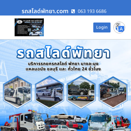
รถสไลด์พัทยา.com
063 193 6686
Login