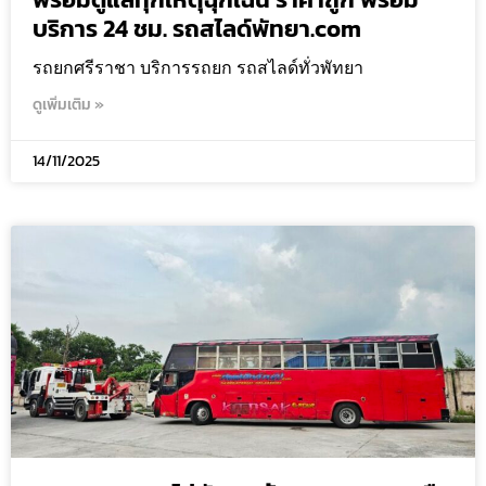
บริการ 24 ชม. รถสไลด์พัทยา.com
รถยกศรีราชา บริการรถยก รถสไลด์ทั่วพัทยา
ดูเพิ่มเติม »
14/11/2025