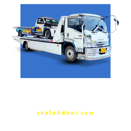
รถสไลด์พัทยา.com
ผลงานของเรา