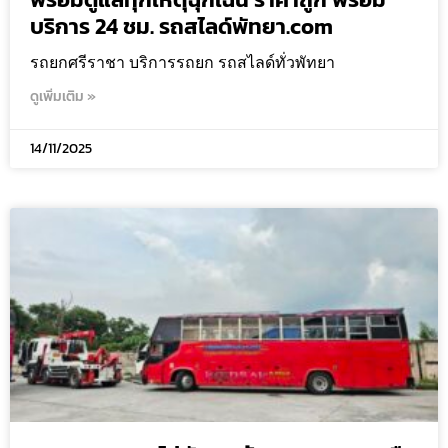
บริการ 24 ชม. รถสไลด์พัทยา.com
รถยกศรีราชา บริการรถยก รถสไลด์ทั่วพัทยา
ดูเพิ่มเติม »
14/11/2025