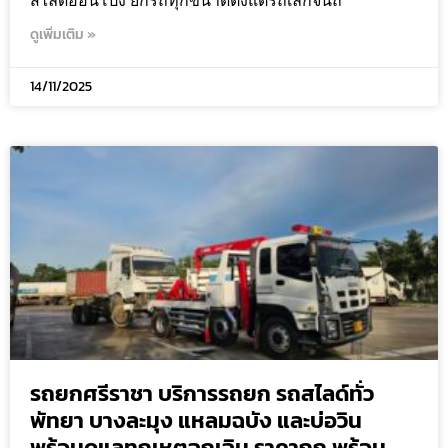
สไลด์ออนโป่ง ยกรถทุกขนาดตั้งแต่รถเล็กจนถ
ดูเพิ่มเติม »
14/11/2025
รถยกศรีราชา บริการรถยก รถสไลด์ทั่ว
พัทยา บางละมุง แหลมฉบัง และบ่อวิน
พร้อมดูแลทุกเหตุฉุกเฉิน ราคาถูก พร้อม