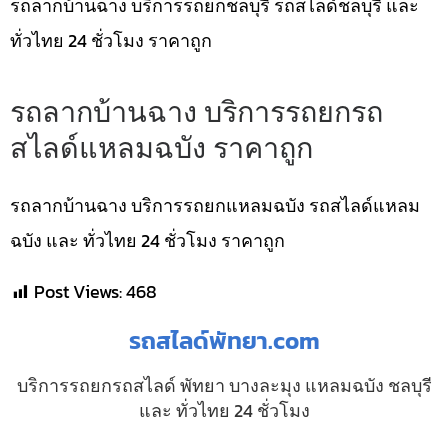
รถลากบ้านฉาง บริการรถยกชลบุรี รถสไลด์ชลบุรี และ
ทั่วไทย 24 ชั่วโมง ราคาถูก
รถลากบ้านฉาง บริการรถยกรถ
สไลด์แหลมฉบัง ราคาถูก
รถลากบ้านฉาง บริการรถยกแหลมฉบัง รถสไลด์แหลม
ฉบัง และ ทั่วไทย 24 ชั่วโมง ราคาถูก
Post Views:
468
รถสไลด์พัทยา.com
บริการรถยกรถสไลด์ พัทยา บางละมุง แหลมฉบัง ชลบุรี
และ ทั่วไทย 24 ชั่วโมง