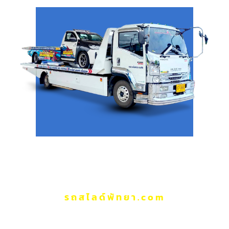
รถสไลด์พัทยา.com
ผลงานของเรา