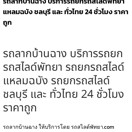
รถลากบ้านฉาง บริการรถยกรถสไลด์พัทยา
แหลมฉบัง ชลบุรี และ ทั่วไทย 24 ชั่วโมง ราคา
ถูก
รถลากบ้านฉาง บริการรถยก
รถสไลด์พัทยา รถยกรถสไลด์
แหลมฉบัง รถยกรถสไลด์
ชลบุรี และ ทั่วไทย 24 ชั่วโมง
ราคาถูก
รถลากบ้านฉาง ให้บริการโดย รถสไลด์พัทยา.com