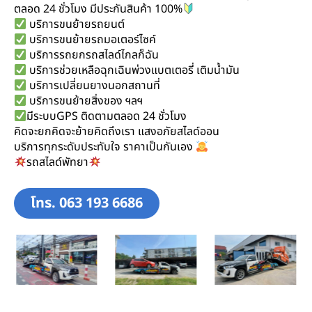
ตลอด 24 ชั่วโมง มีประกันสินค้า 100%
บริการขนย้ายรถยนต์
บริการขนย้ายรถมอเตอร์ไซค์
บริการรถยกรถสไลด์ไกลก็ฉัน
บริการช่วยเหลือฉุกเฉินพ่วงแบตเตอรี่ เติมน้ำมัน
บริการเปลี่ยนยางนอกสถานที่
บริการขนย้ายสิ่งของ ฯลฯ
มีระบบGPS ติดตามตลอด 24 ชั่วโมง
คิดจะยกคิดจะย้ายคิดถึงเรา แสงอภัยสไลด์ออน
บริการทุกระดับประทับใจ ราคาเป็นกันเอง
รถสไลด์พัทยา
โทร. 063 193 6686