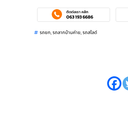
ติดต่อเรา คลิก
063 193 6686
,
,
รถยก
รถลากบ้านค่าย
รถสไลด์