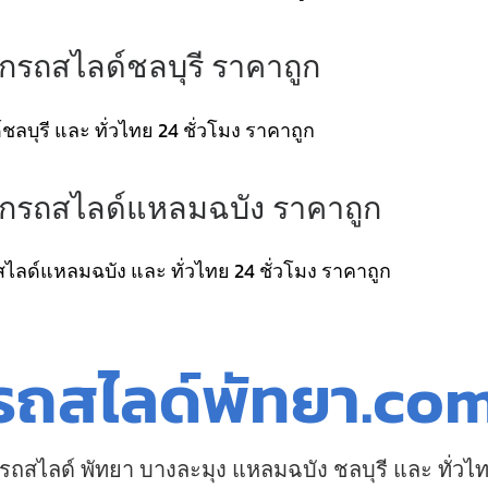
กรถสไลด์ชลบุรี ราคาถูก
ลบุรี และ ทั่วไทย 24 ชั่วโมง ราคาถูก
ยกรถสไลด์แหลมฉบัง ราคาถูก
ลด์แหลมฉบัง และ ทั่วไทย 24 ชั่วโมง ราคาถูก
รถสไลด์พัทยา.co
ถสไลด์ พัทยา บางละมุง แหลมฉบัง ชลบุรี และ ทั่วไท