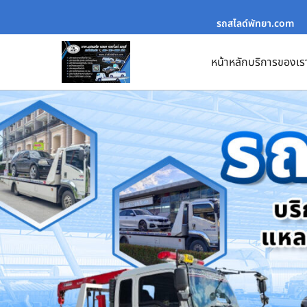
รถสไลด์พัทยา.com
หน้าหลัก
บริการของเร