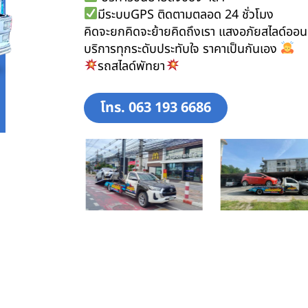
มีระบบGPS ติดตามตลอด 24 ชั่วโมง
คิดจะยกคิดจะย้ายคิดถึงเรา แสงอภัยสไลด์ออน
บริการทุกระดับประทับใจ ราคาเป็นกันเอง
รถสไลด์พัทยา
โทร. 063 193 6686