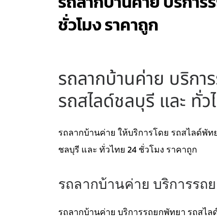
รถลากบ้านค่าย บริการร
ชั่วโมง ราคาถูก
รถลากบ้านค่าย บริก
รถสไลด์ชลบุรี และ ทั่ว
รถลากบ้านค่าย ให้บริการโดย รถสไลด์พั
ชลบุรี และ ทั่วไทย 24 ชั่วโมง ราคาถูก
รถลากบ้านค่าย บริการรถย
รถลากบ้านค่าย บริการรถยกพัทยา รถสไลด์พ