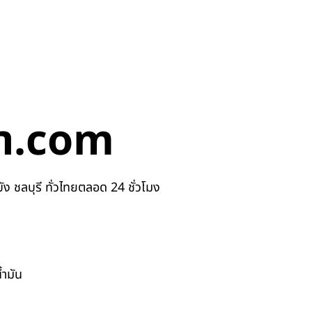
ยา.com
 ชลบุรี ทั่วไทยตลอด 24 ชั่วโมง
้ำมัน