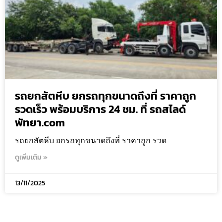
รถยกสัตหีบ ยกรถทุกขนาดถึงที่ ราคาถูก
รวดเร็ว พร้อมบริการ 24 ชม. ที่ รถสไลด์
พัทยา.com
รถยกสัตหีบ ยกรถทุกขนาดถึงที่ ราคาถูก รวด
ดูเพิ่มเติม »
13/11/2025