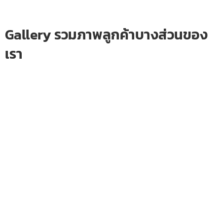
Gallery รวมภาพลูกค้าบางส่วนของ
เรา