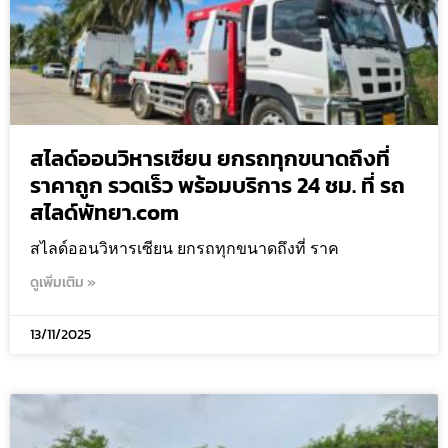
สไลด์ออนวิหารเซียน ยกรถทุกขนาดถึงที่
ราคาถูก รวดเร็ว พร้อมบริการ 24 ชม. ที่ รถ
สไลด์พัทยา.com
สไลด์ออนวิหารเซียน ยกรถทุกขนาดถึงที่ ราค
ดูเพิ่มเติม »
13/11/2025