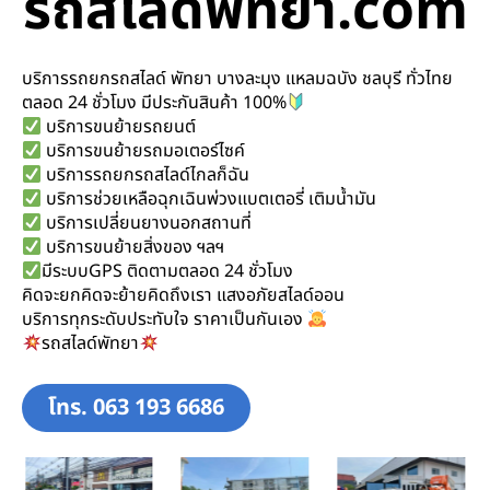
รถสไลด์พัทยา.com
บริการรถยกรถสไลด์ พัทยา บางละมุง แหลมฉบัง ชลบุรี ทั่วไทย
ตลอด 24 ชั่วโมง มีประกันสินค้า 100%
บริการขนย้ายรถยนต์
บริการขนย้ายรถมอเตอร์ไซค์
บริการรถยกรถสไลด์ไกลก็ฉัน
บริการช่วยเหลือฉุกเฉินพ่วงแบตเตอรี่ เติมน้ำมัน
บริการเปลี่ยนยางนอกสถานที่
บริการขนย้ายสิ่งของ ฯลฯ
มีระบบGPS ติดตามตลอด 24 ชั่วโมง
คิดจะยกคิดจะย้ายคิดถึงเรา แสงอภัยสไลด์ออน
บริการทุกระดับประทับใจ ราคาเป็นกันเอง
รถสไลด์พัทยา
โทร. 063 193 6686