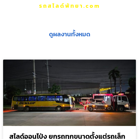
รถสไลด์พัทยา.com
ผลงานของเรา
ดูผลงานทั้งหมด
สไลด์ออนโป่ง ยกรถทุกขนาดตั้งแต่รถเล็ก