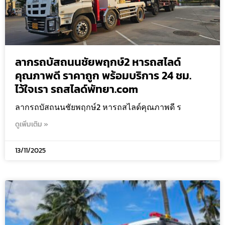
ลากรถบัสถนนชัยพฤกษ์2 หารถสไลด์
คุณภาพดี ราคาถูก พร้อมบริการ 24 ชม.
ไว้ใจเรา รถสไลด์พัทยา.com
ลากรถบัสถนนชัยพฤกษ์2 หารถสไลด์คุณภาพดี ร
ดูเพิ่มเติม »
13/11/2025