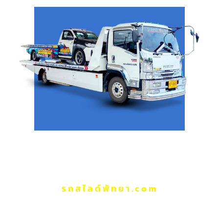
รถสไลด์พัทยา.com
ผลงานของเรา