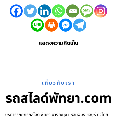
แสดงความคิดเห็น
เกี่ยวกับเรา
รถสไลด์พัทยา.com
บริการรถยกรถสไลด์ พัทยา บางละมุง แหลมฉบัง ชลบุรี ทั่วไทย