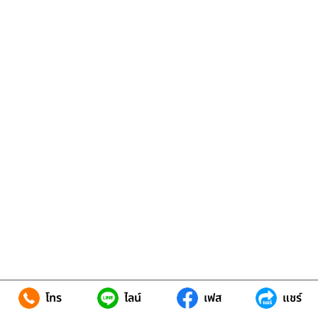
โทร
ไลน์
เฟส
แชร์