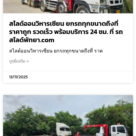
สไลด์ออนวิหารเซียน ยกรถทุกขนาดถึงที่
ราคาถูก รวดเร็ว พร้อมบริการ 24 ชม. ที่ รถ
สไลด์พัทยา.com
สไลด์ออนวิหารเซียน ยกรถทุกขนาดถึงที่ ราค
ดูเพิ่มเติม »
13/11/2025