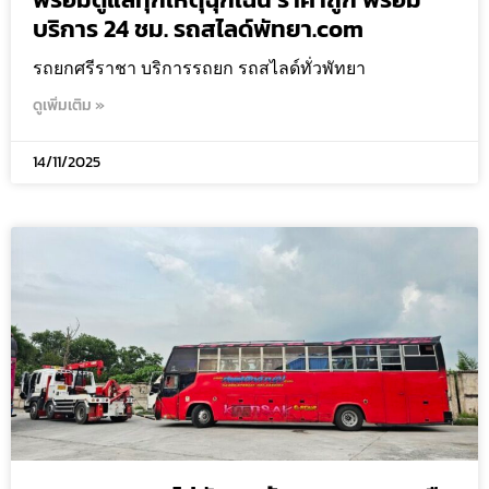
บริการ 24 ชม. รถสไลด์พัทยา.com
รถยกศรีราชา บริการรถยก รถสไลด์ทั่วพัทยา
ดูเพิ่มเติม »
14/11/2025