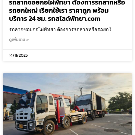
รถลากซอยกอไผ่พัทยา ต้องการรถลากหรือ
รถยกใหญ่ เรียกใช้เรา ราคาถูก พร้อม
บริการ 24 ชม. รถสไลด์พัทยา.com
รถลากซอยกอไผ่พัทยา ต้องการรถลากหรือรถยกใ
ดูเพิ่มเติม »
14/11/2025