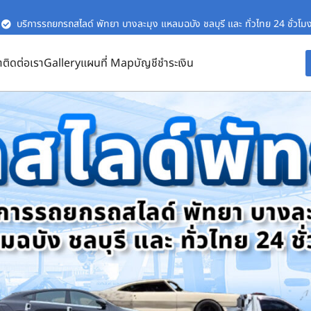
บริการรถยกรถสไลด์ พัทยา บางละมุง แหลมฉบัง ชลบุรี และ ทั่วไทย 24 ชั่วโม
า
ติดต่อเรา
Gallery
แผนที่ Map
บัญชีชำระเงิน