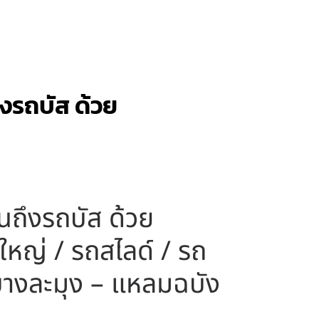
งรถบัส ด้วย
นถึงรถบัส ด้วย
หญ่ / รถสไลด์ / รถ
– บางละมุง – แหลมฉบัง