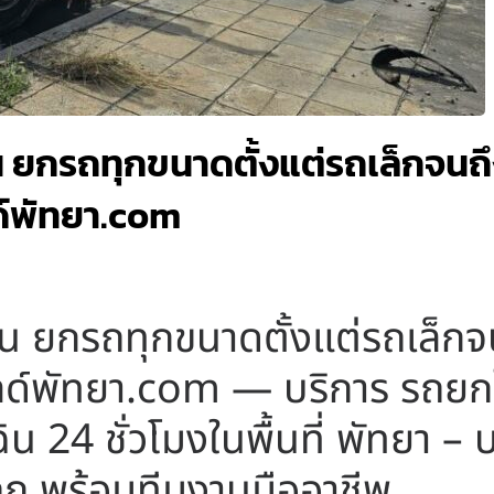
 ยกรถทุกขนาดตั้งแต่รถเล็กจนถึ
ด์พัทยา.com
น ยกรถทุกขนาดตั้งแต่รถเล็กจ
ลด์พัทยา.com — บริการ รถยกใ
ิน 24 ชั่วโมงในพื้นที่ พัทยา 
าถูก พร้อมทีมงานมืออาชีพ