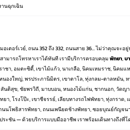
านฉุกเฉิน
เตอร์เวย์, ถนน 352 ถึง 332, ถนนสาย 36… ไม่ว่าคุณจะอยู
็สามารถโทรหาเราได้ทันที เรามีบริการครอบคลุม
พัทยา
,
บา
ีราชา, อมตะซิตี้, เขาไม้แก้ว, นาเกลือ, นิคมเหมราช, นิคมแ
 หนองใหญ่, พรประภานิมิตร, เขาตาโล, ทุ่งกลม-ตาลหมัน, 
สันติสุข, ชัยพรวิถี, มาบบอน, หนองไม้แก่น, ชากนอก, วัด
ัทยา, โรงโป๊ะ, เขาชีจรรย์, เลียบทางรถไฟพัทยา, ทุ่งกราด, แ
ถนนโพธิสารพัทยา, ถนนเพนียดช้างพัทยา, ซอยบุณย์กัญจนา,
ประชัน — ด้วยบริการแบบมืออาชีพ เราพร้อมเดินทางถึงที่โ