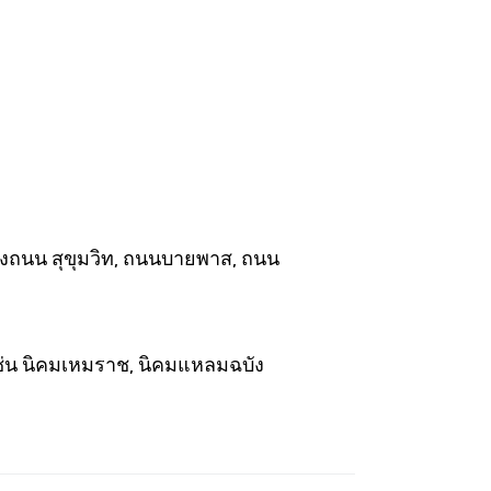
ถึงถนน สุขุมวิท, ถนนบายพาส, ถนน
ช่น นิคมเหมราช, นิคมแหลมฉบัง