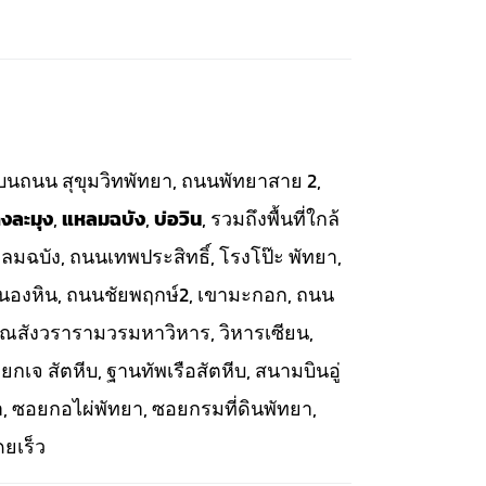
่บนถนน สุขุมวิทพัทยา, ถนนพัทยาสาย 2,
งละมุง
,
แหลมฉบัง
,
บ่อวิน
, รวมถึงพื้นที่ใกล้
หลมฉบัง, ถนนเทพประสิทธิ์, โรงโป๊ะ พัทยา,
หนองหิน, ถนนชัยพฤกษ์2, เขามะกอก, ถนน
ญาณสังวรารามวรมหาวิหาร, วิหารเซียน,
ยกเจ สัตหีบ, ฐานทัพเรือสัตหีบ, สนามบินอู่
 ซอยกอไผ่พัทยา, ซอยกรมที่ดินพัทยา,
ดยเร็ว