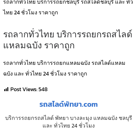
รถลากทั่วไทย บริการรถยกชลบุรี รถสไลด์ชลบุรี และ ทั่ว
ไทย 24 ชั่วโมง ราคาถูก
รถลากทั่วไทย บริการรถยกรถสไลด์
แหลมฉบัง ราคาถูก
รถลากทั่วไทย บริการรถยกแหลมฉบัง รถสไลด์แหลม
ฉบัง และ ทั่วไทย 24 ชั่วโมง ราคาถูก
Post Views:
548
รถสไลด์พัทยา.com
บริการรถยกรถสไลด์ พัทยา บางละมุง แหลมฉบัง ชลบุรี
และ ทั่วไทย 24 ชั่วโมง