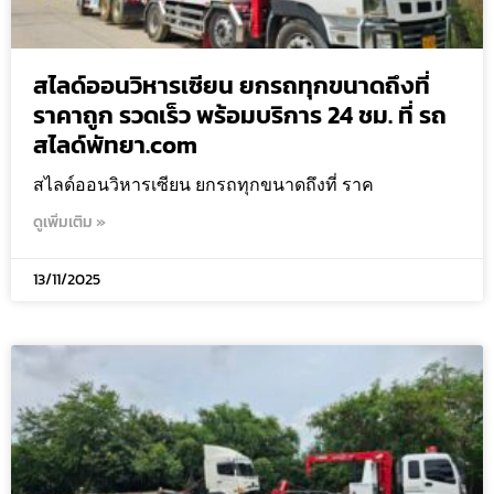
สไลด์ออนวิหารเซียน ยกรถทุกขนาดถึงที่
ราคาถูก รวดเร็ว พร้อมบริการ 24 ชม. ที่ รถ
สไลด์พัทยา.com
สไลด์ออนวิหารเซียน ยกรถทุกขนาดถึงที่ ราค
ดูเพิ่มเติม »
13/11/2025