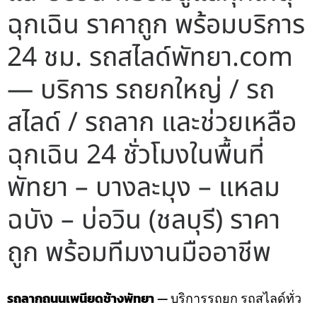
ฉุกเฉิน ราคาถูก พร้อมบริการ
24 ชม. รถสไลด์พัทยา.com
— บริการ รถยกใหญ่ / รถ
สไลด์ / รถลาก และช่วยเหลือ
ฉุกเฉิน 24 ชั่วโมงในพื้นที่
พัทยา – บางละมุง – แหลม
ฉบัง – บ่อวิน (ชลบุรี) ราคา
ถูก พร้อมทีมงานมืออาชีพ
รถลากถนนเพนียดช้างพัทยา
— บริการรถยก รถสไลด์ทั่ว