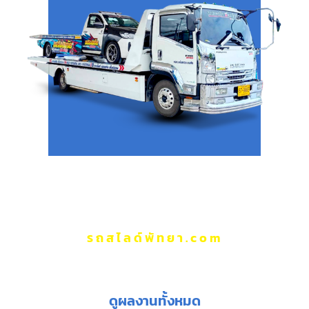
รถสไลด์พัทยา.com
ผลงานของเรา
ดูผลงานทั้งหมด