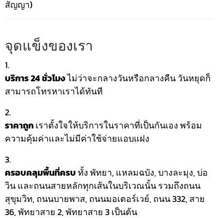
สัญญา)
จุดแข็งของเรา
บริการ 24 ชั่วโมง
ไม่ว่าจะกลางวันหรือกลางคืน วันหยุดก็
สามารถโทรหาเราได้ทันที
ราคาถูก
เราตั้งใจให้บริการในราคาที่เป็นกันเอง พร้อม
ความคุ้มค่าและไม่มีค่าใช้จ่ายแอบแฝง
ครอบคลุมพื้นที่ครบ
ทั้ง พัทยา, แหลมฉบัง, บางละมุง, บ่อ
วิน และถนนสายหลักทุกเส้นในบริเวณนั้น รวมถึงถนน
สุขุมวิท, ถนนบายพาส, ถนนมอเตอร์เวย์, ถนน 332, สาย
36, พัทยาสาย 2, พัทยาสาย 3 เป็นต้น