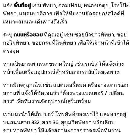
แจ้ง
พื้นที่อยู่
เช่น พัทยา, จอมเทียน, หนองเกตุฯ, โรงโป๊ะ
พัทยา, แหลมบาลีฮาย เพื่อให้ทีมงานจัดรถยก/สไลด์ที่
เหมาะสมและเดินทางถึงเร็ว
ระบุ
ถนนหรือซอย
ที่คุณอยู่ เช่น ซอยบัวขาวพัทยา, ซอย
กอไผ่พัทยา, ซอยกรมที่ดินพัทยา เพื่อให้เจ้าหน้าที่เข้าได้
ตรงจุด
หากเป็นยานพาหนะขนาดใหญ่ เช่น รถบัส ให้แจ้งล่วง
หน้าเพื่อเตรียมอุปกรณ์สำหรับลากรถบัสโดยเฉพาะ
หากมีเหตุฉุกเฉิน เช่น แบตเตอรี่หมด หรือยางแตก นอก
สถานที่ แจ้งให้ชัดเจนว่า “ต้องพ่วงแบตเตอรี่ / เปลี่ยน
ยาง” เพื่อทีมงานจัดอุปกรณ์เสริมพร้อม
เราแนะนำให้เก็บเบอร์ โทรศัพท์ของเราไว้ และหากอยู่
บนถนนสาย 332, สาย 36, สุขุมวิทพัทยา หรือเลียบ
ชายหาดพัทยา ให้แจ้งสถานะการจราจรเพื่อทีมงาน