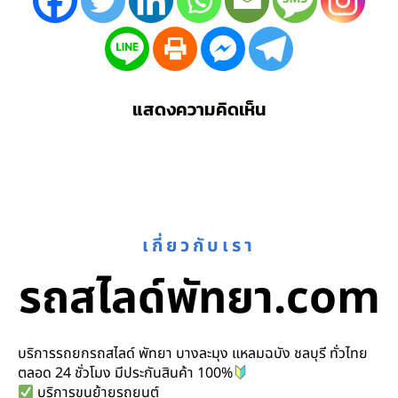
แสดงความคิดเห็น
เกี่ยวกับเรา
รถสไลด์พัทยา.com
บริการรถยกรถสไลด์ พัทยา บางละมุง แหลมฉบัง ชลบุรี ทั่วไทย
ตลอด 24 ชั่วโมง มีประกันสินค้า 100%
บริการขนย้ายรถยนต์