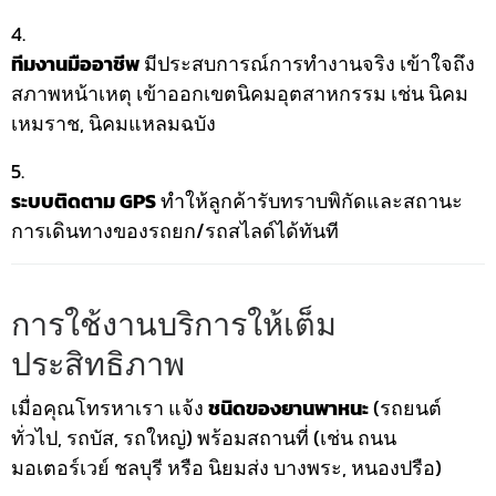
ทีมงานมืออาชีพ
มีประสบการณ์การทำงานจริง เข้าใจถึง
สภาพหน้าเหตุ เข้าออกเขตนิคมอุตสาหกรรม เช่น นิคม
เหมราช, นิคมแหลมฉบัง
ระบบติดตาม GPS
ทำให้ลูกค้ารับทราบพิกัดและสถานะ
การเดินทางของรถยก/รถสไลด์ได้ทันที
การใช้งานบริการให้เต็ม
ประสิทธิภาพ
เมื่อคุณโทรหาเรา แจ้ง
ชนิดของยานพาหนะ
(รถยนต์
ทั่วไป, รถบัส, รถใหญ่) พร้อมสถานที่ (เช่น ถนน
มอเตอร์เวย์ ชลบุรี หรือ นิยมส่ง บางพระ, หนองปรือ)