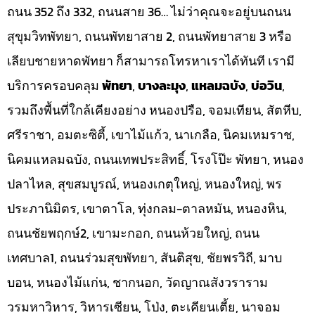
ถนน 352 ถึง 332, ถนนสาย 36… ไม่ว่าคุณจะอยู่บนถนน
สุขุมวิทพัทยา, ถนนพัทยาสาย 2, ถนนพัทยาสาย 3 หรือ
เลียบชายหาดพัทยา ก็สามารถโทรหาเราได้ทันที เรามี
บริการครอบคลุม
พัทยา
,
บางละมุง
,
แหลมฉบัง
,
บ่อวิน
,
รวมถึงพื้นที่ใกล้เคียงอย่าง หนองปรือ, จอมเทียน, สัตหีบ,
ศรีราชา, อมตะซิตี้, เขาไม้แก้ว, นาเกลือ, นิคมเหมราช,
นิคมแหลมฉบัง, ถนนเทพประสิทธิ์, โรงโป๊ะ พัทยา, หนอง
ปลาไหล, สุขสมบูรณ์, หนองเกตุใหญ่, หนองใหญ่, พร
ประภานิมิตร, เขาตาโล, ทุ่งกลม-ตาลหมัน, หนองหิน,
ถนนชัยพฤกษ์2, เขามะกอก, ถนนห้วยใหญ่, ถนน
เทศบาล1, ถนนร่วมสุขพัทยา, สันติสุข, ชัยพรวิถี, มาบ
บอน, หนองไม้แก่น, ชากนอก, วัดญาณสังวราราม
วรมหาวิหาร, วิหารเซียน, โป่ง, ตะเคียนเตี้ย, นาจอม