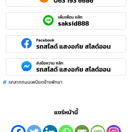
063 193 6686
เพิ่มเพื่อน คลิก
saksid888
Facebook
รถสไลด์ แสงอภัย สไลด์ออน
ส่งข้อความ คลิก
รถสไลด์ แสงอภัย สไลด์ออน
รถลากถนนเพนียดช้างพัทยา
แชร์หน้านี้