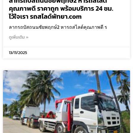
ลากรถบัสถนนชัยพฤกษ์2 หารถสไลด์
คุณภาพดี ราคาถูก พร้อมบริการ 24 ชม.
ไว้ใจเรา รถสไลด์พัทยา.com
ลากรถบัสถนนชัยพฤกษ์2 หารถสไลด์คุณภาพดี ร
ดูเพิ่มเติม »
13/11/2025