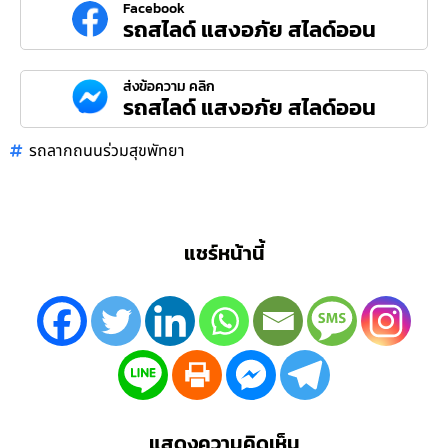
Facebook
รถสไลด์ แสงอภัย สไลด์ออน
ส่งข้อความ คลิก
รถสไลด์ แสงอภัย สไลด์ออน
รถลากถนนร่วมสุขพัทยา
แชร์หน้านี้
แสดงความคิดเห็น