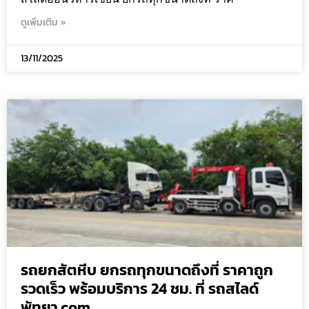
ดูเพิ่มเติม »
13/11/2025
รถยกสัตหีบ ยกรถทุกขนาดถึงที่ ราคาถูก
รวดเร็ว พร้อมบริการ 24 ชม. ที่ รถสไลด์
พัทยา.com