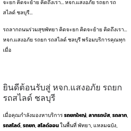
จะยก คิดจะย้าย คิดถึงเรา… หจก.แสงอภัย รถยก รถ
สไลด์ ชลบุรี…
รถลากถนนร่วมสุขพัทยา คิดจะยก คิดจะย้าย คิดถึงเรา…
หจก.แสงอภัย รถยก รถสไลด์ ชลบุรี พร้อมบริการคุณทุก
เมื่อ
ยินดีต้อนรับสู่ หจก.แสงอภัย รถยก
รถสไลด์ ชลบุรี
เมื่อคุณกำลังมองหาบริการ
รถยกใหญ่
,
ลากรถบัส
,
รถลาก
,
รถสไลด์
,
รถยก
,
สไลด์ออน
ในพื้นที่ พัทยา, แหลมฉบัง,