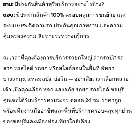
ถาม:
มีประกันสินค้าหรือบริการอย่างไรบ้าง?
ตอบ:
มีประกันสินค้า 100% ครอบคลุมการขนย้าย และ
ระบบ GPS ติดตามรถ ประกันคุณภาพงาน และความ
คุ้มครองความเสียหายระหว่างบริการ
ณ เวลาที่คุณต้องการบริการรถยกใหญ่ ลากรถบัส รถ
ลาก รถสไลด์ รถยก หรือสไลด์ออนในพื้นที่ พัทยา,
บางละมุง, แหลมฉบัง, บ่อวิน — อย่าเสียเวลาเลือกหลาย
เจ้า เมื่อคุณเลือก หจก.แสงอภัย รถยก รถสไลด์ ชลบุรี
คุณจะได้รับบริการครบวงจร ตลอด 24 ชม. ราคาถูก
พร้อมทีมงานมืออาชีพและพื้นที่บริการครอบคลุมทุกย่าน
ของชลบุรีและเมืองท่องเที่ยวใกล้เคียง