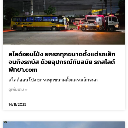
สไลด์ออนโป่ง ยกรถทุกขนาดตั้งแต่รถเล็ก
จนถึงรถบัส ด้วยอุปกรณ์ทันสมัย รถสไลด์
พัทยา.com
สไลด์ออนโป่ง ยกรถทุกขนาดตั้งแต่รถเล็กจนถ
ดูเพิ่มเติม »
14/11/2025