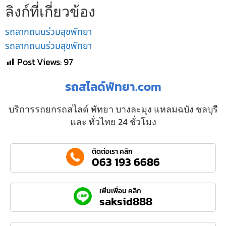
ลิงก์ที่เกี่ยวข้อง
รถลากถนนร่วมสุขพัทยา
รถลากถนนร่วมสุขพัทยา
Post Views:
97
รถสไลด์พัทยา.com
บริการรถยกรถสไลด์ พัทยา บางละมุง แหลมฉบัง ชลบุรี
และ ทั่วไทย 24 ชั่วโมง
ติดต่อเรา คลิก
063 193 6686
เพิ่มเพื่อน คลิก
saksid888