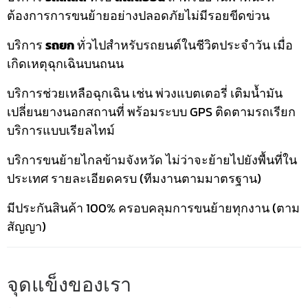
ต้องการการขนย้ายอย่างปลอดภัยไม่มีรอยขีดข่วน
บริการ
รถยก
ทั่วไปสำหรับรถยนต์ในชีวิตประจำวัน เมื่อ
เกิดเหตุฉุกเฉินบนถนน
บริการช่วยเหลือฉุกเฉิน เช่น พ่วงแบตเตอรี่ เติมน้ำมัน
เปลี่ยนยางนอกสถานที่ พร้อมระบบ GPS ติดตามรถเรียก
บริการแบบเรียลไทม์
บริการขนย้ายไกลข้ามจังหวัด ไม่ว่าจะย้ายไปยังพื้นที่ใน
ประเทศ รายละเอียดครบ (ทีมงานตามมาตรฐาน)
มีประกันสินค้า 100% ครอบคลุมการขนย้ายทุกงาน (ตาม
สัญญา)
จุดแข็งของเรา