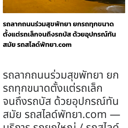
รถลากถนนร่วมสุขพัทยา ยกรถทุกขนาด
ตั้งแต่รถเล็กจนถึงรถบัส ด้วยอุปกรณ์ทัน
สมัย รถสไลด์พัทยา.com
รถลากถนนร่วมสุขพัทยา ยก
รถทุกขนาดตั้งแต่รถเล็ก
จนถึงรถบัส ด้วยอุปกรณ์ทัน
สมัย รถสไลด์พัทยา.com —
บริการ รถยกใหญ่ / รถสไลด์