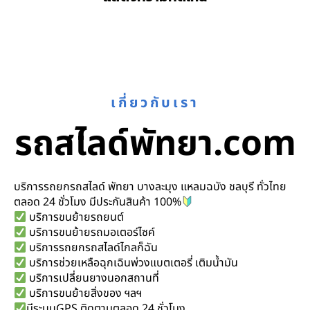
เกี่ยวกับเรา
รถสไลด์พัทยา.com
บริการรถยกรถสไลด์ พัทยา บางละมุง แหลมฉบัง ชลบุรี ทั่วไทย
ตลอด 24 ชั่วโมง มีประกันสินค้า 100%
บริการขนย้ายรถยนต์
บริการขนย้ายรถมอเตอร์ไซค์
บริการรถยกรถสไลด์ไกลก็ฉัน
บริการช่วยเหลือฉุกเฉินพ่วงแบตเตอรี่ เติมน้ำมัน
บริการเปลี่ยนยางนอกสถานที่
บริการขนย้ายสิ่งของ ฯลฯ
มีระบบGPS ติดตามตลอด 24 ชั่วโมง