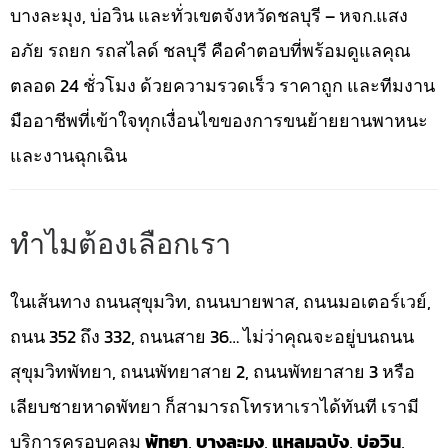
บางละมุง, บ่อวิน และทั่วเขตจังหวัดชลบุรี – หจก.แสง
อภัย รถยก รถสไลด์ ชลบุรี คือคำตอบที่พร้อมดูแลคุณ
ตลอด 24 ชั่วโมง ด้วยความรวดเร็ว ราคาถูก และทีมงาน
มืออาชีพที่เข้าใจทุกเงื่อนไขของการขนย้ายยานพาหนะ
และงานฉุกเฉิน
ทำไมต้องเลือกเรา
ในเส้นทาง ถนนสุขุมวิท, ถนนบายพาส, ถนนมอเตอร์เวย์,
ถนน 352 ถึง 332, ถนนสาย 36… ไม่ว่าคุณจะอยู่บนถนน
สุขุมวิทพัทยา, ถนนพัทยาสาย 2, ถนนพัทยาสาย 3 หรือ
เลียบชายหาดพัทยา ก็สามารถโทรหาเราได้ทันที เรามี
บริการครอบคลุม
พัทยา
,
บางละมุง
,
แหลมฉบัง
,
บ่อวิน
,