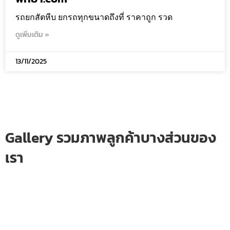
รถยกสัตหีบ ยกรถทุกขนาดถึงที่ ราคาถูก รวด
ดูเพิ่มเติม »
13/11/2025
Gallery รวมภาพลูกค้าบางส่วนของ
เรา