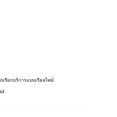
รถเรียกบริการแบบเรียลไทม์
น)