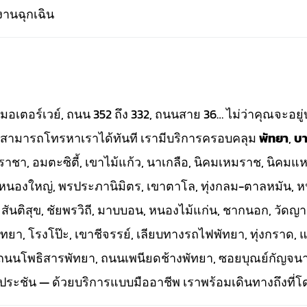
านฉุกเฉิน
เตอร์เวย์, ถนน 352 ถึง 332, ถนนสาย 36… ไม่ว่าคุณจะอยู
็สามารถโทรหาเราได้ทันที เรามีบริการครอบคลุม
พัทยา
,
บา
ีราชา, อมตะซิตี้, เขาไม้แก้ว, นาเกลือ, นิคมเหมราช, นิคมแ
 หนองใหญ่, พรประภานิมิตร, เขาตาโล, ทุ่งกลม-ตาลหมัน, 
สันติสุข, ชัยพรวิถี, มาบบอน, หนองไม้แก่น, ชากนอก, วัด
ัทยา, โรงโป๊ะ, เขาชีจรรย์, เลียบทางรถไฟพัทยา, ทุ่งกราด, แ
ถนนโพธิสารพัทยา, ถนนเพนียดช้างพัทยา, ซอยบุณย์กัญจนา,
ประชัน — ด้วยบริการแบบมืออาชีพ เราพร้อมเดินทางถึงที่โ