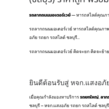
รถลากถนนมอเตอร์เวย์
— หารถสไลด์คุณภาพด
รถลากถนนมอเตอร์เวย์ หารถสไลด์คุณภาพดี 
อภัย รถยก รถสไลด์ ชลบุรี…
รถลากถนนมอเตอร์เวย์ คิดจะยก คิดจะย้าย ค
ยินดีต้อนรับสู่ หจก.แสงอภ
เมื่อคุณกำลังมองหาบริการ
รถยกใหญ่
,
ลาก
ชลบุรี – หจก.แสงอภัย รถยก รถสไลด์ ชลบุร