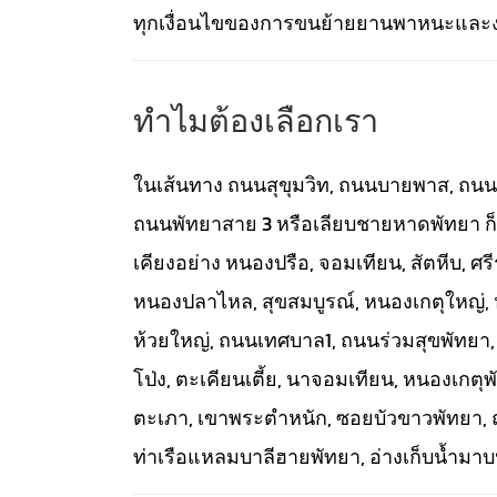
ทุกเงื่อนไขของการขนย้ายยานพาหนะและง
ทำไมต้องเลือกเรา
ในเส้นทาง ถนนสุขุมวิท, ถนนบายพาส, ถนนมอ
ถนนพัทยาสาย 3 หรือเลียบชายหาดพัทยา ก
เคียงอย่าง หนองปรือ, จอมเทียน, สัตหีบ, ศร
หนองปลาไหล, สุขสมบูรณ์, หนองเกตุใหญ่,
ห้วยใหญ่, ถนนเทศบาล1, ถนนร่วมสุขพัทยา, 
โป่ง, ตะเคียนเตี้ย, นาจอมเทียน, หนองเกตุพ
ตะเภา, เขาพระตำหนัก, ซอยบัวขาวพัทยา, 
ท่าเรือแหลมบาลีฮายพัทยา, อ่างเก็บน้ำมาบ