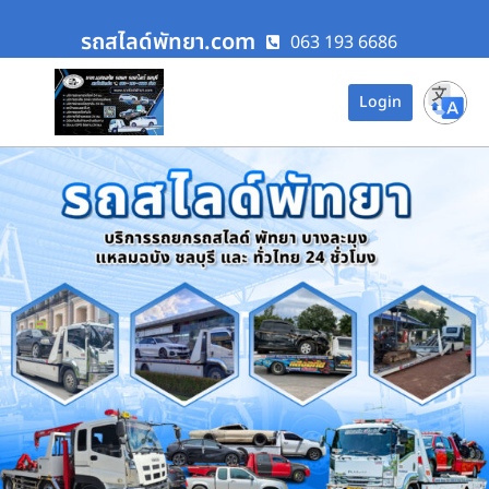
รถสไลด์พัทยา.com
063 193 6686
Login