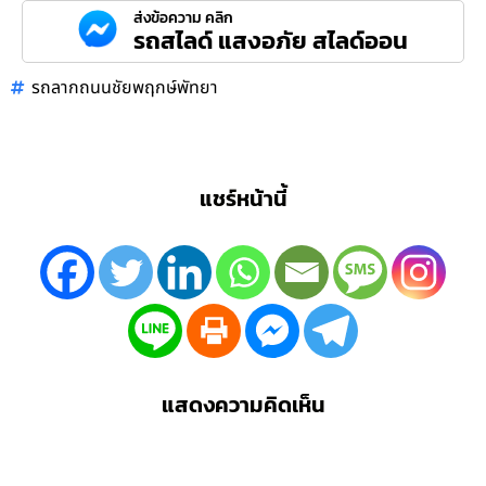
ส่งข้อความ คลิก
รถสไลด์ แสงอภัย สไลด์ออน
รถลากถนนชัยพฤกษ์พัทยา
แชร์หน้านี้
แสดงความคิดเห็น