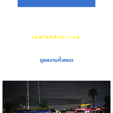
รถสไลด์พัทยา.com
ผลงานของเรา
ดูผลงานทั้งหมด