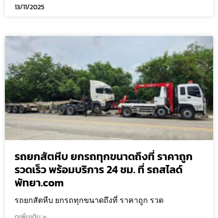
13/11/2025
รถยกสัตหีบ ยกรถทุกขนาดถึงที่ ราคาถูก
รวดเร็ว พร้อมบริการ 24 ชม. ที่ รถสไลด์
พัทยา.com
รถยกสัตหีบ ยกรถทุกขนาดถึงที่ ราคาถูก รวด
ดูเพิ่มเติม »