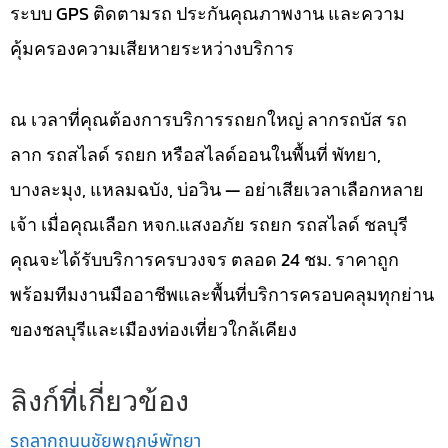
ระบบ GPS ติดตามรถ ประกันคุณภาพงาน และความ
คุ้มครองความเสียหายระหว่างบริการ
ณ เวลาที่คุณต้องการบริการรถยกใหญ่ ลากรถบัส รถ
ลาก รถสไลด์ รถยก หรือสไลด์ออนในพื้นที่ พัทยา,
บางละมุง, แหลมฉบัง, บ่อวิน — อย่าเสียเวลาเลือกหลาย
เจ้า เมื่อคุณเลือก หจก.แสงอภัย รถยก รถสไลด์ ชลบุรี
คุณจะได้รับบริการครบวงจร ตลอด 24 ชม. ราคาถูก
พร้อมทีมงานมืออาชีพและพื้นที่บริการครอบคลุมทุกย่าน
ของชลบุรีและเมืองท่องเที่ยวใกล้เคียง
ลิงก์ที่เกี่ยวข้อง
รถลากถนนชัยพฤกษ์พัทยา