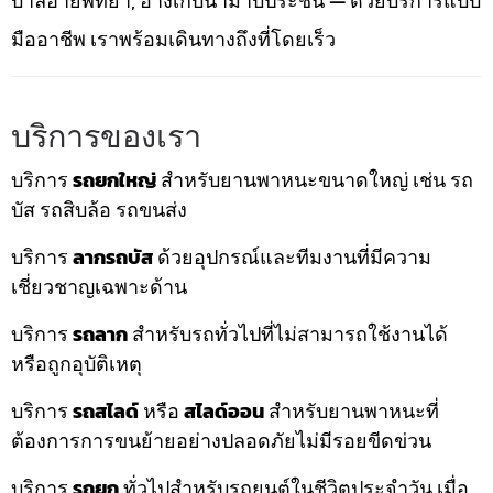
บาลีฮายพัทยา, อ่างเก็บน้ำมาบประชัน — ด้วยบริการแบบ
มืออาชีพ เราพร้อมเดินทางถึงที่โดยเร็ว
บริการของเรา
บริการ
รถยกใหญ่
สำหรับยานพาหนะขนาดใหญ่ เช่น รถ
บัส รถสิบล้อ รถขนส่ง
บริการ
ลากรถบัส
ด้วยอุปกรณ์และทีมงานที่มีความ
เชี่ยวชาญเฉพาะด้าน
บริการ
รถลาก
สำหรับรถทั่วไปที่ไม่สามารถใช้งานได้
หรือถูกอุบัติเหตุ
บริการ
รถสไลด์
หรือ
สไลด์ออน
สำหรับยานพาหนะที่
ต้องการการขนย้ายอย่างปลอดภัยไม่มีรอยขีดข่วน
บริการ
รถยก
ทั่วไปสำหรับรถยนต์ในชีวิตประจำวัน เมื่อ