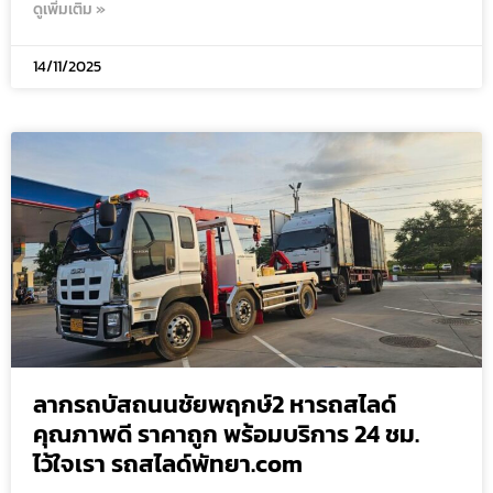
ดูเพิ่มเติม »
14/11/2025
ลากรถบัสถนนชัยพฤกษ์2 หารถสไลด์
คุณภาพดี ราคาถูก พร้อมบริการ 24 ชม.
ไว้ใจเรา รถสไลด์พัทยา.com