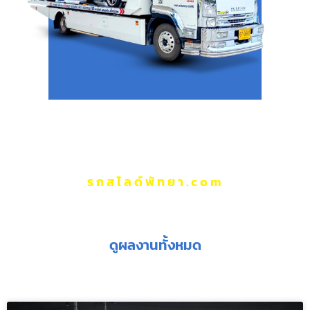
รถสไลด์พัทยา.com
ผลงานของเรา
ดูผลงานทั้งหมด