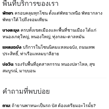
พื้นที่บริการของเรา
พัทยา
: ครอบคลุมทุกโซน ตั้งแต่พัทยาเหนือ พัทยากลาง
พัทยาใต้ ไปถึงจอมเทียน
บางละมุง
: ครบทั้งเขตเมืองและพื้นที่ชานเมือง ได้แก่
หนองเกตุใหญ่, หนองใหญ่, ทุ่งกลม-ตาลหมัน
แหลมฉบัง
: บริการในโซนนิคมแหลมฉบัง, ถนนเทพ
ประสิทธิ์, ท่าเรือแหลมบาลีฮาย
บ่อวิน
: รองรับพื้นที่อุตสาหกรรม หนองปลาไหล, สุข
สมบูรณ์, มาบบอน
คำถามที่พบบ่อย
ถาม:
ถ้ายานพาหนะเป็นรถ บัส ต้องเตรียมอะไรมั้ย?