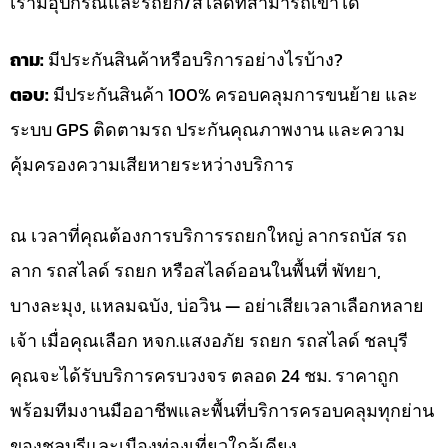
เรามีอุปกรณ์และรถยก/สไลด์ที่สามารถเข้าได้
ถาม:
มีประกันสินค้าหรือบริการอย่างไรบ้าง?
ตอบ:
มีประกันสินค้า 100% ครอบคลุมการขนย้าย และ
ระบบ GPS ติดตามรถ ประกันคุณภาพงาน และความ
คุ้มครองความเสียหายระหว่างบริการ
ณ เวลาที่คุณต้องการบริการรถยกใหญ่ ลากรถบัส รถ
ลาก รถสไลด์ รถยก หรือสไลด์ออนในพื้นที่ พัทยา,
บางละมุง, แหลมฉบัง, บ่อวิน — อย่าเสียเวลาเลือกหลาย
เจ้า เมื่อคุณเลือก หจก.แสงอภัย รถยก รถสไลด์ ชลบุรี
คุณจะได้รับบริการครบวงจร ตลอด 24 ชม. ราคาถูก
พร้อมทีมงานมืออาชีพและพื้นที่บริการครอบคลุมทุกย่าน
ของชลบุรีและเมืองท่องเที่ยวใกล้เคียง