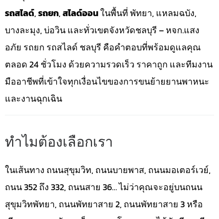
รถสไลด์
,
รถยก
,
สไลด์ออน
ในพื้นที่ พัทยา, แหลมฉบัง,
บางละมุง, บ่อวิน และทั่วเขตจังหวัดชลบุรี – หจก.แสง
อภัย รถยก รถสไลด์ ชลบุรี คือคำตอบที่พร้อมดูแลคุณ
ตลอด 24 ชั่วโมง ด้วยความรวดเร็ว ราคาถูก และทีมงาน
มืออาชีพที่เข้าใจทุกเงื่อนไขของการขนย้ายยานพาหนะ
และงานฉุกเฉิน
ทำไมต้องเลือกเรา
ในเส้นทาง ถนนสุขุมวิท, ถนนบายพาส, ถนนมอเตอร์เวย์,
ถนน 352 ถึง 332, ถนนสาย 36… ไม่ว่าคุณจะอยู่บนถนน
สุขุมวิทพัทยา, ถนนพัทยาสาย 2, ถนนพัทยาสาย 3 หรือ