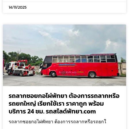
14/11/2025
รถลากซอยกอไผ่พัทยา ต้องการรถลากหรือ
รถยกใหญ่ เรียกใช้เรา ราคาถูก พร้อม
บริการ 24 ชม. รถสไลด์พัทยา.com
รถลากซอยกอไผ่พัทยา ต้องการรถลากหรือรถยกใ