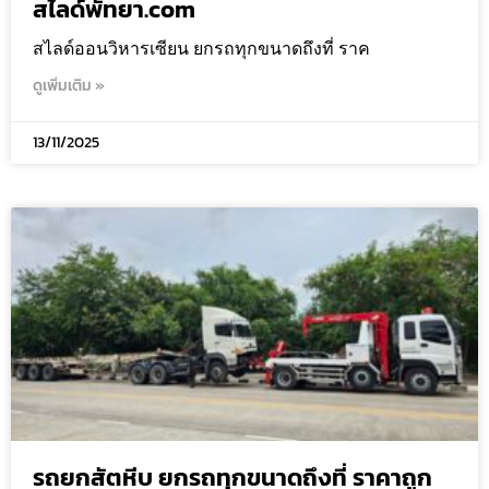
สไลด์พัทยา.com
สไลด์ออนวิหารเซียน ยกรถทุกขนาดถึงที่ ราค
ดูเพิ่มเติม »
13/11/2025
รถยกสัตหีบ ยกรถทุกขนาดถึงที่ ราคาถูก