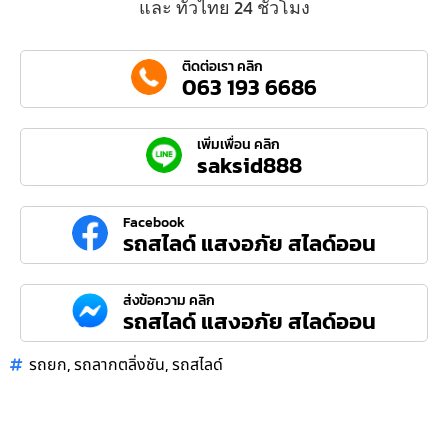
และ ทั่วไทย 24 ชั่วโมง
ติดต่อเรา คลิก
063 193 6686
เพิ่มเพื่อน คลิก
saksid888
Facebook
รถสไลด์ แสงอภัย สไลด์ออน
ส่งข้อความ คลิก
รถสไลด์ แสงอภัย สไลด์ออน
,
,
รถยก
รถลากตลิ่งชัน
รถสไลด์