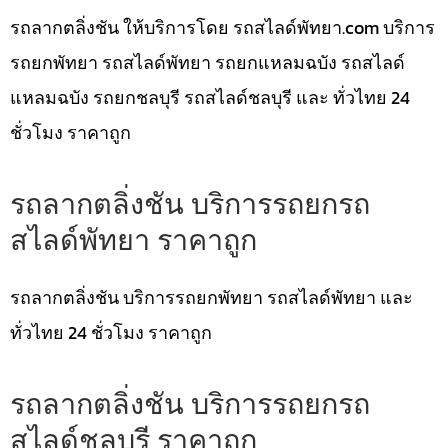
รถลากตลิ่งชัน ให้บริการโดย รถสไลด์พัทยา.com บริการ
รถยกพัทยา รถสไลด์พัทยา รถยกแหลมฉบัง รถสไลด์
แหลมฉบัง รถยกชลบุรี รถสไลด์ชลบุรี และ ทั่วไทย 24
ชั่วโมง ราคาถูก
รถลากตลิ่งชัน บริการรถยกรถ
สไลด์พัทยา ราคาถูก
รถลากตลิ่งชัน บริการรถยกพัทยา รถสไลด์พัทยา และ
ทั่วไทย 24 ชั่วโมง ราคาถูก
รถลากตลิ่งชัน บริการรถยกรถ
สไลด์ชลบุรี ราคาถูก