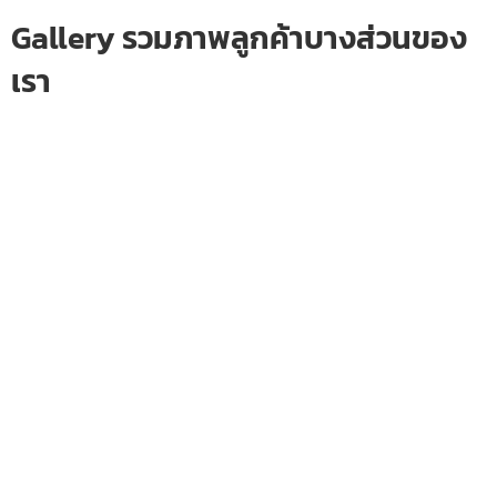
Gallery รวมภาพลูกค้าบางส่วนของ
เรา