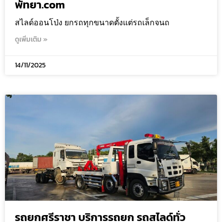
พัทยา.com
สไลด์ออนโป่ง ยกรถทุกขนาดตั้งแต่รถเล็กจนถ
ดูเพิ่มเติม »
14/11/2025
รถยกศรีราชา บริการรถยก รถสไลด์ทั่ว