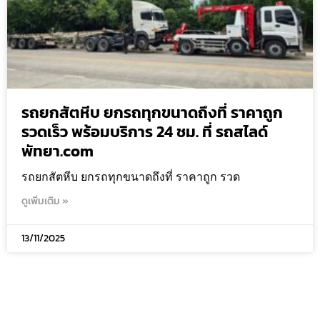
รถยกสัตหีบ ยกรถทุกขนาดถึงที่ ราคาถูก
รวดเร็ว พร้อมบริการ 24 ชม. ที่ รถสไลด์
พัทยา.com
รถยกสัตหีบ ยกรถทุกขนาดถึงที่ ราคาถูก รวด
ดูเพิ่มเติม »
13/11/2025