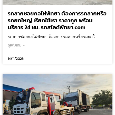
รถลากซอยกอไผ่พัทยา ต้องการรถลากหรือ
รถยกใหญ่ เรียกใช้เรา ราคาถูก พร้อม
บริการ 24 ชม. รถสไลด์พัทยา.com
รถลากซอยกอไผ่พัทยา ต้องการรถลากหรือรถยกใ
ดูเพิ่มเติม »
14/11/2025