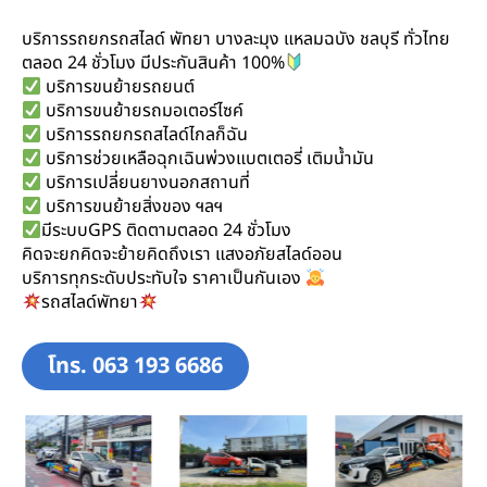
บริการรถยกรถสไลด์ พัทยา บางละมุง แหลมฉบัง ชลบุรี ทั่วไทย
ตลอด 24 ชั่วโมง มีประกันสินค้า 100%
บริการขนย้ายรถยนต์
บริการขนย้ายรถมอเตอร์ไซค์
บริการรถยกรถสไลด์ไกลก็ฉัน
บริการช่วยเหลือฉุกเฉินพ่วงแบตเตอรี่ เติมน้ำมัน
บริการเปลี่ยนยางนอกสถานที่
บริการขนย้ายสิ่งของ ฯลฯ
มีระบบGPS ติดตามตลอด 24 ชั่วโมง
คิดจะยกคิดจะย้ายคิดถึงเรา แสงอภัยสไลด์ออน
บริการทุกระดับประทับใจ ราคาเป็นกันเอง
รถสไลด์พัทยา
โทร. 063 193 6686