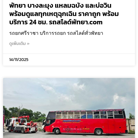
พัทยา บางละมุง แหลมฉบัง และบ่อวิน
พร้อมดูแลทุกเหตุฉุกเฉิน ราคาถูก พร้อม
บริการ 24 ชม. รถสไลด์พัทยา.com
รถยกศรีราชา บริการรถยก รถสไลด์ทั่วพัทยา
ดูเพิ่มเติม »
14/11/2025