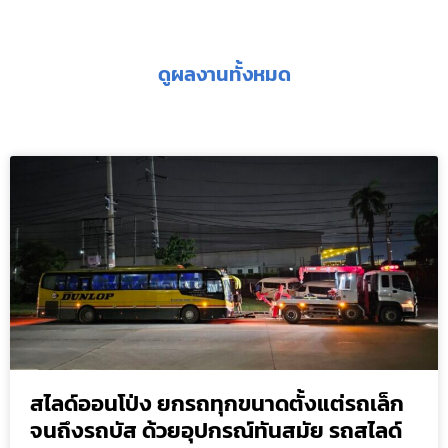
ผลงานของเรา
ดูผลงานทั้งหมด
สไลด์ออนโป่ง ยกรถทุกขนาดตั้งแต่รถเล็ก
จนถึงรถบัส ด้วยอุปกรณ์ทันสมัย รถสไลด์